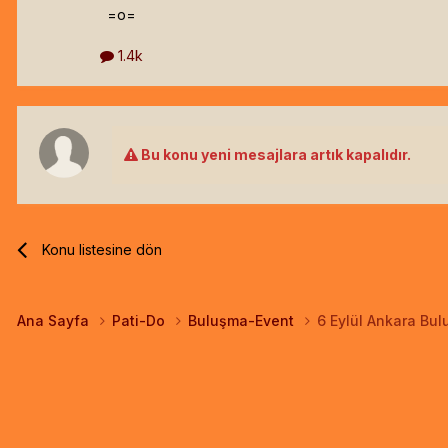
=o=
1.4k
Bu konu yeni mesajlara artık kapalıdır.
Konu listesine dön
Ana Sayfa
Pati-Do
Buluşma-Event
6 Eylül Ankara Bul