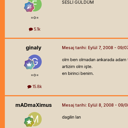
SESLİ GÜLDÜM
=o=
5.1k
ginaly
Mesaj tarihi:
Eylül 7, 2008
olm ben olmadan ankarada adam t
artizim olm işte.
en birinci benim.
=o=
15.8k
mADmaXimus
Mesaj tarihi:
Eylül 8, 2008
dagilin lan