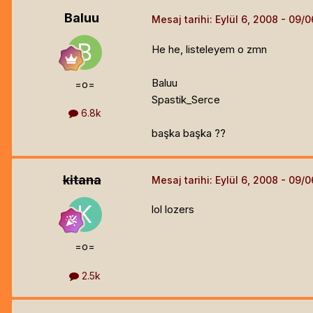
Baluu
Mesaj tarihi:
Eylül 6, 2008
He he, listeleyem o zmn
Baluu
=o=
Spastik_Serce
6.8k
başka başka ??
kitana
Mesaj tarihi:
Eylül 6, 2008
lol lozers
=o=
2.5k