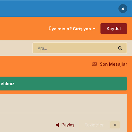
×
Kaydol
Üye misin? Giriş yap
Son Mesajlar
eldiniz.
Paylaş
Takipçiler
0