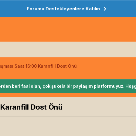
Forumu Destekleyenlere Katılın
uşması Saat 16:00 Karanfill Dost Önü
rden beri faal olan, çok şukela bir paylaşım platformuyuz. Hoşg
Karanfill Dost Önü