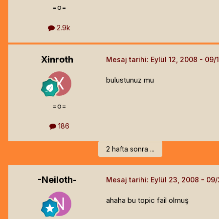
=o=
2.9k
Xinroth
Mesaj tarihi:
Eylül 12, 2008
bulustunuz mu
=o=
186
2 hafta sonra ...
-Neiloth-
Mesaj tarihi:
Eylül 23, 2008
ahaha bu topic fail olmuş