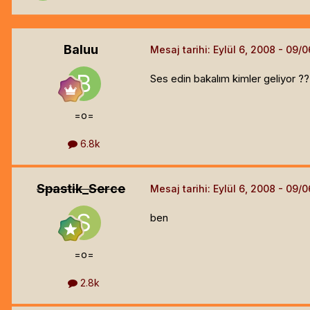
Baluu
Mesaj tarihi:
Eylül 6, 2008
Ses edin bakalım kimler geliyor ?
=o=
6.8k
Spastik_Serce
Mesaj tarihi:
Eylül 6, 2008
ben
=o=
2.8k