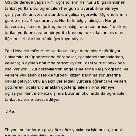
ÖSS’de derece yapan kimi öğrencilerin her türlü bilgisini edinen
tarikat yurtları, bu öğrencileri her gün arayarak ikna etmeye
çalışıyor. Bir üniversite standında çalışan görevli, “Öğrencilerimiz
günde en az 4 kez aranıyor. Her türlü bilgiyi almışlar. Hangi
üniversiteyi kazandığı, kaç puan aldığı, cep numarası... ” derken,
tarikat yurtlarının zaten bir yurtta barınma hakkı kazanmış olan
öğrencileri bile hedef aldığını kaydediyor.
Ege Üniversitesi’nde de bu durum kayıt döneminde görülüyor.
Üniversite kütüphanesinde öğrenciler, işlemlerini tamamlarken,
veliler için ayrılan bölümde tarikat üyeleri, özel yurtlar hakkında
bilgi veriyor. Okul görevlilerinin engellemelerine karşın öğrenci ve
velilere yaklaşan özellikle türbanlı kızlar, barınma zorluklarına
dikkat çekiyor. Okula yakın yerlerdeki yurtlara öğrenci ve velileri
götürerek, odaları, olanakları gösterip aileleri ikna etmeye
uğraşıyor. Kent merkezi dışında bulunan okullarda da öğrenciler,
tarikat evlerine davet ediliyor.
Vatan
Eh yani bu kadar da göz göre göre yapılması işin artık çıkacak
b.kunun da kalmadığını gösterir.