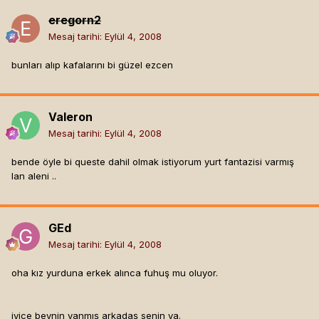
eregorn2
Mesaj tarihi:
Eylül 4, 2008
bunları alıp kafalarını bi güzel ezcen
Valeron
Mesaj tarihi:
Eylül 4, 2008
bende öyle bi queste dahil olmak istiyorum yurt fantazisi varmış
lan aleni ..
GEd
Mesaj tarihi:
Eylül 4, 2008
oha kız yurduna erkek alınca fuhuş mu oluyor.
iyice beynin yanmış arkadaş senin ya.