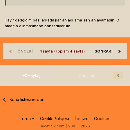
Hayır gedçiğim bazı arkadaşlar anladı ama sen anlayamadın. O
amaçla alınmasından bahsediyorum.
ÖNCEKI
1.sayfa (Toplam 4 sayfa)
SONRAKI
Paylaş
Takipçiler
0
Konu listesine dön
Tema
Gizlilik Poliçesi
İletişim
Cookies
©Paticik.com | 2001 - 2026