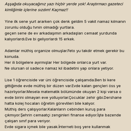
Aşşağıda okuyacağınız yazı hiçbir yerde yok! Araştırmacı gazeteci
kimliğimle içlerine sızdım! Kaçmaz!!
Yine ilk sene yurt ararken çok denk geldim 5 vakit namaz kılmanın
zorunlu olduğu tvnin olmadığı yurtlara.
geçen sene de ev arkadaşımın arkadaşları cemaat yurdunda
kalıyorlardı.Eve bi geliyorlardı 15 erkek.
Adamlar müthiş organize olmuşlar.Feto yu takdir etmek gerekir bu
konuda.
Her ili bölgelere ayırmışlar Her bölgede onlarca yurt var.
Ne olursan ol sadece namaz kıl ibadetini yap onlara yetiyor.
Lise 1 öğrenciside var üni öğrenciside çalışanıda.Ben bi kere
gittiğimde evde müthiş bir düzen var.Evde kalan gençleri öss ye
hazırlıyorlar.Mesela matematik bölümünde okuyan 2 kişi varsa o
evde birini olmayan eve yolluyorlar.Çocuklar zehir gibi.Dershane
hatta kolej hocaları öğretim görevlileri bile kalıyor.
Müthiş ders çalışıyorlar.Kalanların cebinden kuruş para
çıkmıyor.Şehrin cemaatçi zenginleri finanse ediyor.İşte bazende
çalışan sınıf para veriyor.
Evde sigara içmek bile yasak.İnterneti boş yere kullanmak