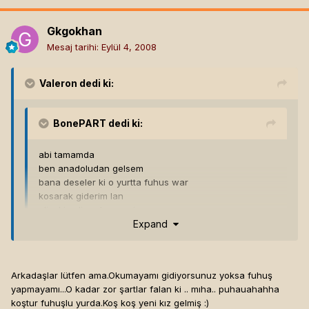
Gkgokhan
Mesaj tarihi:
Eylül 4, 2008
Valeron
dedi ki:
BonePART
dedi ki:
abi tamamda
ben anadoludan gelsem
bana deseler ki o yurtta fuhus war
kosarak giderim lan
elim kiz eline deymemis
Expand
fuhus war
allah be allaaaahh diye kosarim
sohbet odanizada sark odanizada siz oturun diye
Expand
Arkadaşlar lütfen ama.Okumayamı gidiyorsunuz yoksa fuhuş
yapmayamı...O kadar zor şartlar falan ki .. mıha.. puhauahahha
koştur fuhuşlu yurda.Koş koş yeni kız gelmiş :)