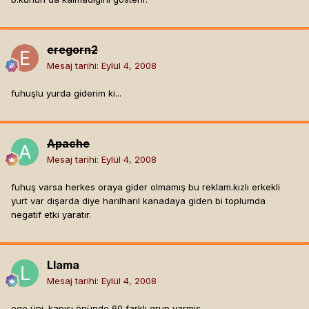
eregorn2
Mesaj tarihi:
Eylül 4, 2008
fuhuşlu yurda giderim ki...
Apache
Mesaj tarihi:
Eylül 4, 2008
fuhuş varsa herkes oraya gider olmamış bu reklam.kızlı erkekli
yurt var dışarda diye harılharıl kanadaya giden bi toplumda
negatif etki yaratır.
Llama
Mesaj tarihi:
Eylül 4, 2008
ege üni. kapısı önünde 60 farklı grup varmiş