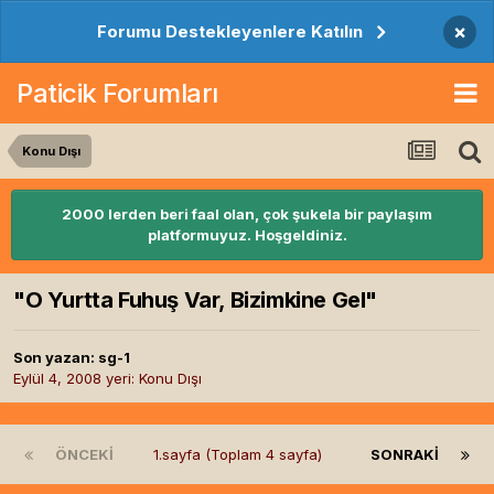
×
Forumu Destekleyenlere Katılın
Paticik Forumları
Konu Dışı
2000 lerden beri faal olan, çok şukela bir paylaşım
platformuyuz. Hoşgeldiniz.
"O Yurtta Fuhuş Var, Bizimkine Gel"
Son yazan:
sg-1
Eylül 4, 2008
yeri:
Konu Dışı
ÖNCEKI
1.sayfa (Toplam 4 sayfa)
SONRAKI