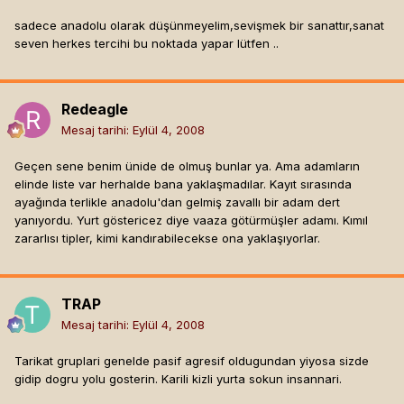
sadece anadolu olarak düşünmeyelim,sevişmek bir sanattır,sanat
seven herkes tercihi bu noktada yapar lütfen ..
Redeagle
Mesaj tarihi:
Eylül 4, 2008
Geçen sene benim ünide de olmuş bunlar ya. Ama adamların
elinde liste var herhalde bana yaklaşmadılar. Kayıt sırasında
ayağında terlikle anadolu'dan gelmiş zavallı bir adam dert
yanıyordu. Yurt göstericez diye vaaza götürmüşler adamı. Kımıl
zararlısı tipler, kimi kandırabilecekse ona yaklaşıyorlar.
TRAP
Mesaj tarihi:
Eylül 4, 2008
Tarikat gruplari genelde pasif agresif oldugundan yiyosa sizde
gidip dogru yolu gosterin. Karili kizli yurta sokun insannari.