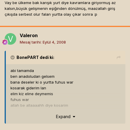
Vay be ülkeme bak karışık yurt diye kavramlara giriyormuş az
kalsın,büyük gelişmenin eşiğinden dönülmüş, maazallah giriş
çıkışda serbest olur falan yurtta olay çıkar sonra :p
Valeron
Mesaj tarihi:
Eylül 4, 2008
BonePART
dedi ki:
abi tamamda
ben anadoludan gelsem
bana deseler ki o yurtta fuhus war
kosarak giderim lan
elim kiz eline deymemis
fuhus war
allah be allaaaahh diye kosarim
sohbet odanizada sark odanizada siz oturun diye
Expand