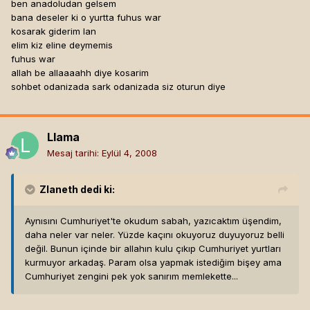
ben anadoludan gelsem
bana deseler ki o yurtta fuhus war
kosarak giderim lan
elim kiz eline deymemis
fuhus war
allah be allaaaahh diye kosarim
sohbet odanizada sark odanizada siz oturun diye
Llama
Mesaj tarihi:
Eylül 4, 2008
Zlaneth
dedi ki:
Aynısını Cumhuriyet'te okudum sabah, yazıcaktım üşendim,
daha neler var neler. Yüzde kaçını okuyoruz duyuyoruz belli
değil. Bunun içinde bir allahın kulu çıkıp Cumhuriyet yurtları
kurmuyor arkadaş. Param olsa yapmak istediğim bişey ama
Cumhuriyet zengini pek yok sanırım memlekette...