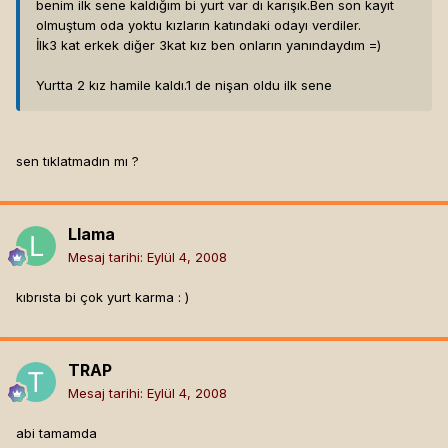
benim ilk sene kaldığım bi yurt var dı karışık.Ben son kayıt
olmuştum oda yoktu kızların katındaki odayı verdiler.
İlk3 kat erkek diğer 3kat kız ben onların yanındaydım =)
Yurtta 2 kız hamile kaldı.1 de nişan oldu ilk sene
sen tıklatmadın mı ?
Llama
Mesaj tarihi:
Eylül 4, 2008
kıbrısta bi çok yurt karma : )
TRAP
Mesaj tarihi:
Eylül 4, 2008
abi tamamda