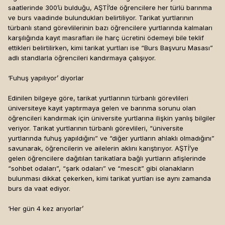
saatlerinde 300’ü bulduğu, AŞTİ’de öğrencilere her türlü barınma
ve burs vaadinde bulundukları belirtiliyor. Tarikat yurtlarının
türbanlı stand görevlilerinin bazı öğrencilere yurtlarında kalmaları
karşılığında kayıt masrafları ile harç ücretini ödemeyi bile teklif
ettikleri belirtilirken, kimi tarikat yurtları ise “Burs Başvuru Masası”
adlı standlarla öğrencileri kandırmaya çalışıyor.
‘Fuhuş yapılıyor’ diyorlar
Edinilen bilgeye göre, tarikat yurtlarının türbanlı görevlileri
üniversiteye kayıt yaptırmaya gelen ve barınma sorunu olan
öğrencileri kandırmak için üniversite yurtlarına ilişkin yanlış bilgiler
veriyor. Tarikat yurtlarının türbanlı görevlileri, “üniversite
yurtlarında fuhuş yapıldığını” ve “diğer yurtların ahlaklı olmadığını”
savunarak, öğrencilerin ve ailelerin aklını karıştırıyor. AŞTİ’ye
gelen öğrencilere dağıtılan tarikatlara bağlı yurtların afişlerinde
“sohbet odaları”, “şark odaları” ve “mescit” gibi olanakların
bulunması dikkat çekerken, kimi tarikat yurtları ise aynı zamanda
burs da vaat ediyor.
‘Her gün 4 kez arıyorlar’