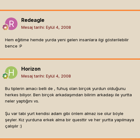
sadece anadolu olarak düşünmeyelim,sevişmek bir
sanattır,sanat seven herkes tercihi bu noktada yapar lütfen
..
Redeagle
Mesaj tarihi:
Eylül 4, 2008
Hem eğitime hemde yurda yeni gelen insanlara ilgi gösterilebilir
bence :P
Horizon
Mesaj tarihi:
Eylül 4, 2008
Bu tiplerin amacı belli de , fuhuş olan birçok yurdun olduğunu
herkes biliyor. Ben birçok arkadaşımdan bilirim arkadaşı ile yurtta
neler yaptığını vs.
Şu var tabi yurt kendisi adam gibi önlem almaz ise olur böyle
şeyler. Kız yurduna erkek alma bir questtir ve her yurtta yapılmaya
çalışılır :)