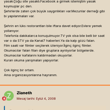
yasak.Çoğu site yasaklı.Facebook a girmek istemiştim yasak
koymuşlar pc den.
Şehirlerde zaten çok büyük saygınlıkları var.Mezunlar derneği gibi
bi yapılanmaları var.
Şehrin en lüks restorantları bile iftara davet ediyor.Evlere yemek
yollanıyor.
Telefonla dakikalarca konuşulmuyor.TV yok olsa bile belli bir saat
var o da STV ya da Kanal7 haberleri.Ya da kalp gözü falan.
Film saati var filmler seçilerek izleniyor.İlginç ilginç filmler.
Okumacılar falan filan diye gruplara ayrılıyorlar bölgelerde.
Okumacılar kafalarını kaldırmadan okuyorlar.
Kuran okuma yarışmaları yapıyorlar.
Çok ilginç bir ortam.
Ama organizasyonlarına hayranım.
Zlaneth
Mesaj tarihi:
Eylül 4, 2008