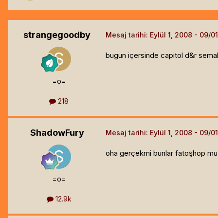
strangegoodby
Mesaj tarihi:
Eylül 1, 2008
bugun içersinde capitol d&r semala
=o=
218
ShadowFury
Mesaj tarihi:
Eylül 1, 2008
oha gerçekmi bunlar fatoşhop mu
=o=
12.9k