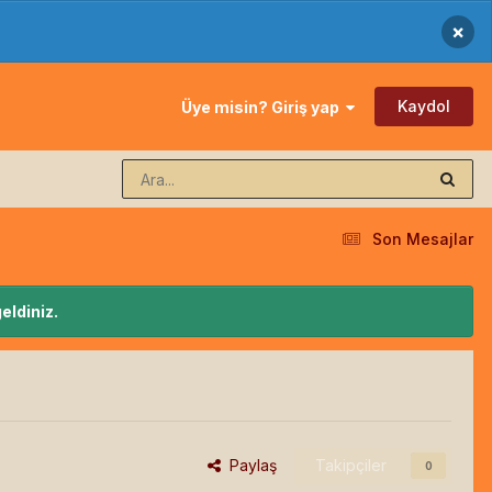
×
Kaydol
Üye misin? Giriş yap
Son Mesajlar
eldiniz.
Paylaş
Takipçiler
0