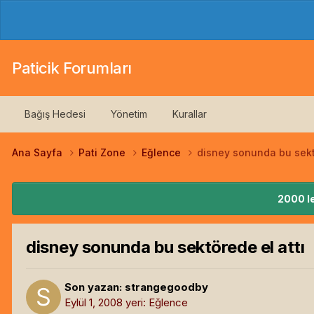
Paticik Forumları
Bağış Hedesi
Yönetim
Kurallar
Ana Sayfa
Pati Zone
Eğlence
disney sonunda bu sektö
2000 le
disney sonunda bu sektörede el attı
Son yazan:
strangegoodby
Eylül 1, 2008
yeri:
Eğlence