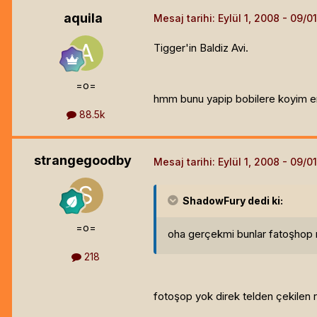
aquila
Mesaj tarihi:
Eylül 1, 2008
Tigger'in Baldiz Avi.
=o=
hmm bunu yapip bobilere koyim en 
88.5k
strangegoodby
Mesaj tarihi:
Eylül 1, 2008
ShadowFury
dedi ki:
=o=
oha gerçekmi bunlar fatoşhop
218
fotoşop yok direk telden çekilen 