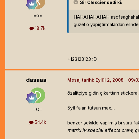
Sir Clexcier
dedi ki:
=o=
HAHAHAHAHAH asdfsaghaha
güzel o yapiştirmalardan elinde
18.7k
+123123123 :D
dasaaa
Mesaj tarihi:
Eylül 2, 2008
özalitçiye gidin çıkarttırın stickera.
5ytl falan tutsun max...
=O=
54.4k
benzer şekilde yapılmış bi sürü f
matrix iv special effects crew, ç