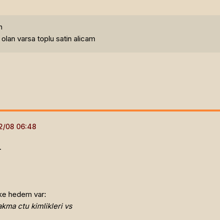
h
 olan varsa toplu satin alicam
.
ake hedem var:
akma ctu kimlikleri vs