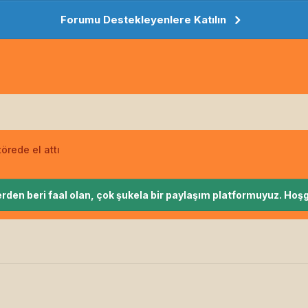
Forumu Destekleyenlere Katılın
rede el attı
rden beri faal olan, çok şukela bir paylaşım platformuyuz. Hoşg