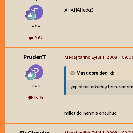
AHAHAHadg3
=o=
8.6k
PrudenT
Mesaj tarihi:
Eylül 1, 2008
Masticore
dedi ki:
=o=
yapıştıran arkadaş beceremem
18.3k
millet de inanmış eheuhue
Sir Clexcier
Mesaj tarihi:
Eylül 1, 2008