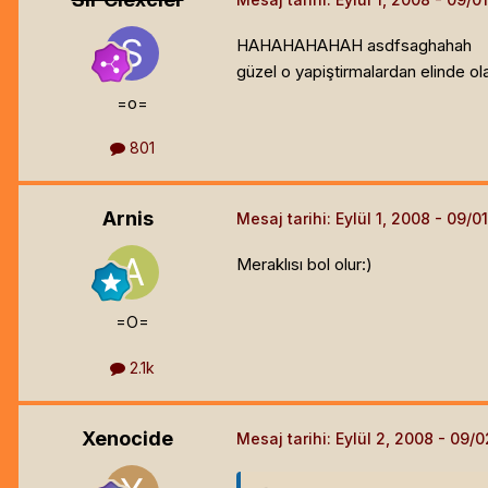
HAHAHAHAHAH asdfsaghahah
güzel o yapiştirmalardan elinde ol
=o=
801
Arnis
Mesaj tarihi:
Eylül 1, 2008
Meraklısı bol olur:)
=O=
2.1k
Xenocide
Mesaj tarihi:
Eylül 2, 2008