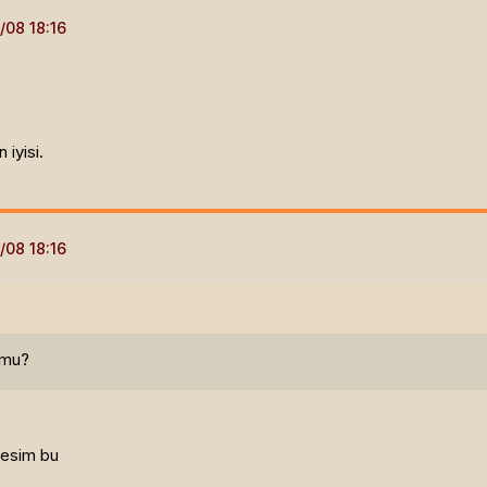
iyisi.
 mu?
resim bu