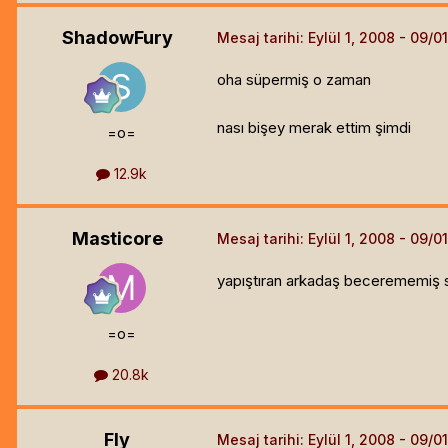
ShadowFury
Mesaj tarihi:
Eylül 1, 2008
oha süpermiş o zaman
nası bişey merak ettim şimdi
=o=
12.9k
Masticore
Mesaj tarihi:
Eylül 1, 2008
yapıştıran arkadaş becerememiş 
=o=
20.8k
Fly
Mesaj tarihi:
Eylül 1, 2008