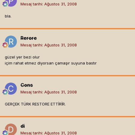
Mesaj tarihi:
Ağustos 31, 2008
bla.
Rerore
Mesaj tarihi:
Ağustos 31, 2008
güzel yer bezi olur
içim rahat etmez diyorsan çamaşır suyuna bastır
Cons
Mesaj tarihi:
Ağustos 31, 2008
GERÇEK TÜRK RESTORE ETTİRİR.
di
Mesaj tarihi:
Ağustos 31, 2008