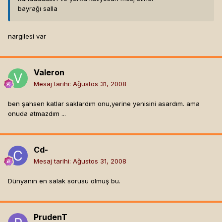
bayrağı salla
nargilesi var
Valeron
Mesaj tarihi:
Ağustos 31, 2008
ben şahsen katlar saklardım onu,yerine yenisini asardım. ama
onuda atmazdım ...
Cd-
Mesaj tarihi:
Ağustos 31, 2008
Dünyanın en salak sorusu olmuş bu.
PrudenT