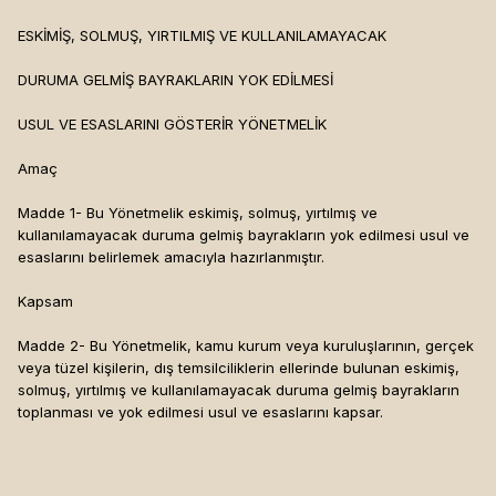
ESKİMİŞ, SOLMUŞ, YIRTILMIŞ VE KULLANILAMAYACAK
DURUMA GELMİŞ BAYRAKLARIN YOK EDİLMESİ
USUL VE ESASLARINI GÖSTERİR YÖNETMELİK
Amaç
Madde 1- Bu Yönetmelik eskimiş, solmuş, yırtılmış ve
kullanılamayacak duruma gelmiş bayrakların yok edilmesi usul ve
esaslarını belirlemek amacıyla hazırlanmıştır.
Kapsam
Madde 2- Bu Yönetmelik, kamu kurum veya kuruluşlarının, gerçek
veya tüzel kişilerin, dış temsilciliklerin ellerinde bulunan eskimiş,
solmuş, yırtılmış ve kullanılamayacak duruma gelmiş bayrakların
toplanması ve yok edilmesi usul ve esaslarını kapsar.