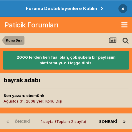
×
Forumu Destekleyenlere Katılın
Paticik Forumları
Konu Dışı
2000 lerden beri faal olan, çok şukela bir paylaşım
platformuyuz. Hoşgeldiniz.
bayrak adabı
Son yazan:
ebemünk
Ağustos 31, 2008
yeri:
Konu Dışı
ÖNCEKI
1.sayfa (Toplam 2 sayfa)
SONRAKI