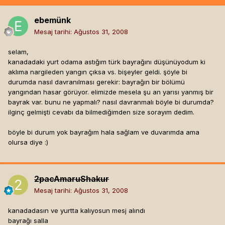
ebemünk
Mesaj tarihi:
Ağustos 31, 2008
selam,
kanadadaki yurt odama astığım türk bayrağını düşünüyodum ki
aklıma nargileden yangın çıksa vs. bişeyler geldi. şöyle bi
durumda nasıl davranılması gerekir: bayrağın bir bölümü
yangından hasar görüyor. elimizde mesela şu an yarısı yanmış bir
bayrak var. bunu ne yapmalı? nasıl davranmalı böyle bi durumda?
ilginç gelmişti cevabı da bilmediğimden size sorayım dedim.
böyle bi durum yok bayrağım hala sağlam ve duvarımda ama
olursa diye :)
2pacAmaruShakur
Mesaj tarihi:
Ağustos 31, 2008
kanadadasın ve yurtta kalıyosun mesj alındı
bayrağı salla