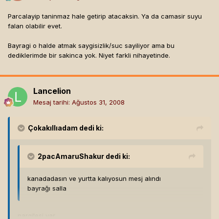
Parcalayip taninmaz hale getirip atacaksin. Ya da camasir suyu
falan olabilir evet.
Bayragi o halde atmak saygisizlik/suc sayiliyor ama bu
dediklerimde bir sakinca yok. Niyet farkli nihayetinde.
Lancelion
Mesaj tarihi:
Ağustos 31, 2008
Çokakıllıadam
dedi ki:
2pacAmaruShakur
dedi ki:
kanadadasın ve yurtta kalıyosun mesj alındı
bayrağı salla
nargilesi var