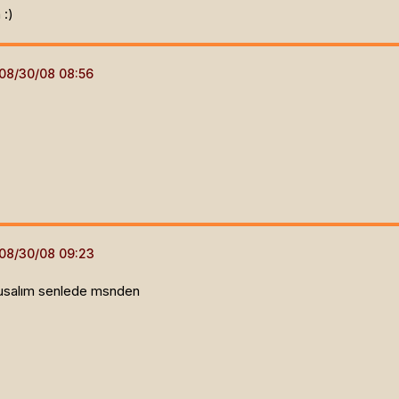
 :)
nusalım senlede msnden