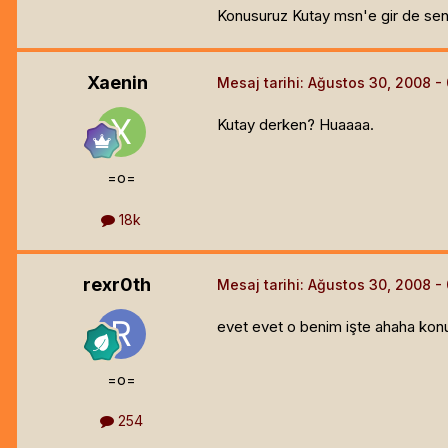
Konusuruz Kutay msn'e gir de sen
Xaenin
Mesaj tarihi:
Ağustos 30, 2008
Kutay derken? Huaaaa.
=o=
18k
rexr0th
Mesaj tarihi:
Ağustos 30, 2008
evet evet o benim işte ahaha ko
=o=
254