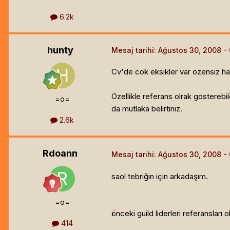
6.2k
hunty
Mesaj tarihi:
Ağustos 30, 2008
Cv'de cok eksikler var ozensiz ha
Ozellikle referans olrak gosterebil
=o=
da mutlaka belirtiniz.
2.6k
Rdoann
Mesaj tarihi:
Ağustos 30, 2008
saol tebriğin için arkadaşım.
=o=
önceki guild liderleri referansları
414