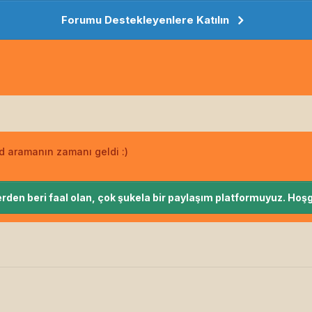
Forumu Destekleyenlere Katılın
ld aramanın zamanı geldi :)
rden beri faal olan, çok şukela bir paylaşım platformuyuz. Hoşg