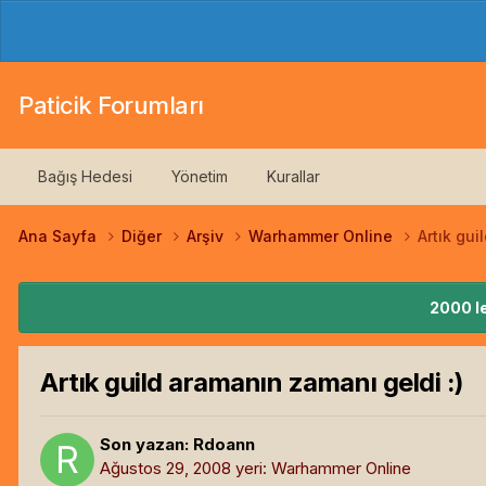
Paticik Forumları
Bağış Hedesi
Yönetim
Kurallar
Ana Sayfa
Diğer
Arşiv
Warhammer Online
Artık gui
2000 le
Artık guild aramanın zamanı geldi :)
Son yazan:
Rdoann
Ağustos 29, 2008
yeri:
Warhammer Online