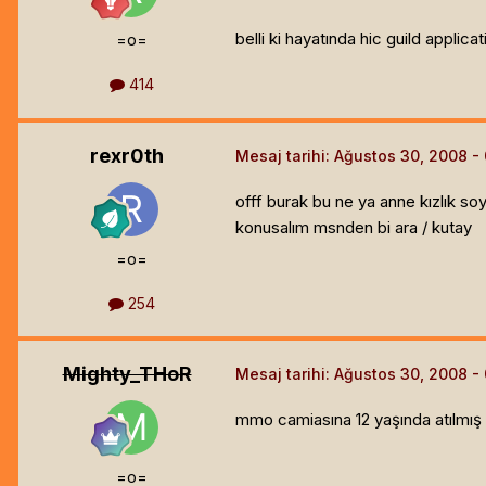
belli ki hayatında hic guild applic
=o=
414
rexr0th
Mesaj tarihi:
Ağustos 30, 2008
offf burak bu ne ya anne kızlık s
konusalım msnden bi ara / kutay
=o=
254
Mighty_THoR
Mesaj tarihi:
Ağustos 30, 2008
mmo camiasına 12 yaşında atılmış 
=o=