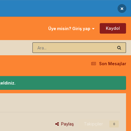
×
Kaydol
Üye misin? Giriş yap
Son Mesajlar
eldiniz.
Paylaş
Takipçiler
0