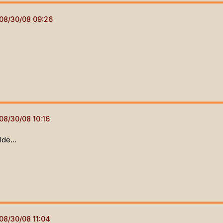
lde...