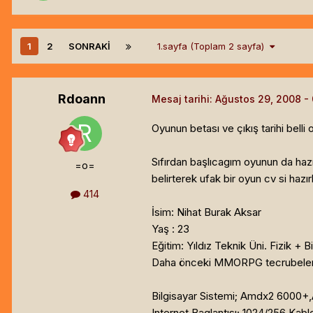
1
2
SONRAKI
1.sayfa (Toplam 2 sayfa)
Rdoann
Mesaj tarihi:
Ağustos 29, 2008
Oyunun betası ve çıkış tarihi bell
Sıfırdan başlıcagım oyunun da haz
=o=
belirterek ufak bir oyun cv si ha
414
İsim: Nihat Burak Aksar
Yaş : 23
Eğitim: Yıldız Teknik Üni. Fizik 
Daha önceki MMORPG tecrubeleri
Bilgisayar Sistemi; Amdx2 6000+
Internet Baglantısı; 1024/256 Kabl