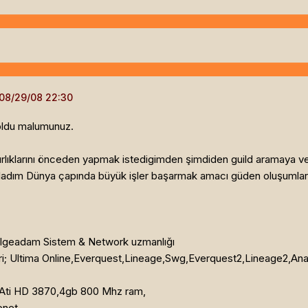
i oldu malumunuz.
ırlıklarını önceden yapmak istedigimden şimdiden guild aramaya v
zırladım Dünya çapında büyük işler başarmak amacı güden oluşumlar
+ Bilgeadam Sistem & Network uzmanlığı
; Ultima Online,Everquest,Lineage,Swg,Everquest2,Lineage2,Ana
,Ati HD 3870,4gb 800 Mhz ram,
onet