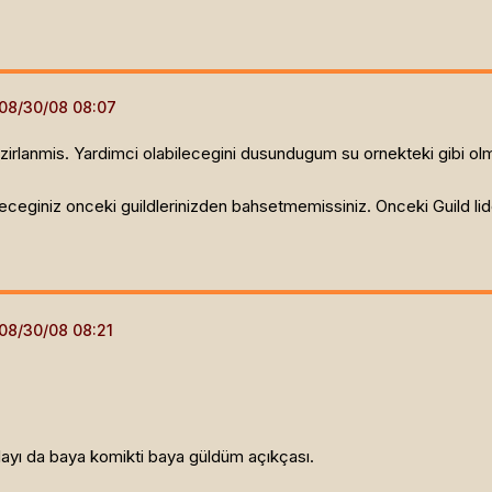
zirlanmis. Yardimci olabilecegini dusundugum su ornekteki gibi olm
eceginiz onceki guildlerinizden bahsetmemissiniz. Onceki Guild lider
 olayı da baya komikti baya güldüm açıkçası.