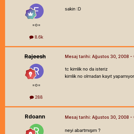
sakin :D
=o=
8.6k
Rajeesh
Mesaj tarihi:
Ağustos 30, 2008
tc kimlik no da isteriz
kimlik no olmadan kayıt yapamıyo
=o=
288
Rdoann
Mesaj tarihi:
Ağustos 30, 2008
neyi abartmışım ?