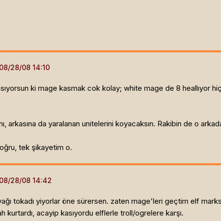
ıyorsun ki mage kasmak cok kolay; white mage de 8 heallıyor hiç de
nı, arkasına da yaralanan unitelerini koyacaksın. Rakibin de o arkad
oğru, tek şikayetim o.
yağı tokadı yiyorlar öne sürersen. zaten mage'leri geçtim elf marks
urtardı, acayip kasıyordu elflerle troll/ogrelere karşı.