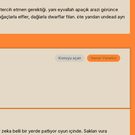
tercih etmen gerektiği. yani eyvallah apaçık arazi görünce
açlarla elfler, dağlarla dwarflar filan. öte yandan undead ayrı
Konuyu açan
Genel Yönetici
zeka belli bir yerde patlıyor oyun içinde. Saklan vura