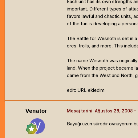
Each unit has its own strengths a
important. Different types of atta
favors lawful and chaotic units, 
of the fun is developing a perso
The Battle for Wesnoth is set in 
orcs, trolls, and more. This inc
The name Wesnoth was originally 
land. When the project became lar
came from the West and North, gi
edit: URL ekledim
Venator
Mesaj tarihi:
Ağustos 28, 2008
Bayağı uzun süredir oynuyorum bu