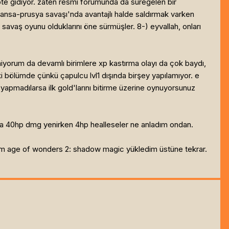
te gidiyor. zaten resmi forumunda da süregelen bir
ransa-prusya savaşı'nda avantajlı halde saldırmak varken
savaş oyunu olduklarını öne sürmüşler. 8-) eyvallah, onları
miyorum da devamlı birimlere xp kastırma olayı da çok baydı,
bölümde çünkü çapulcu lvl1 dışında birşey yapılamıyor. e
 yapmadılarsa ilk gold'larını bitirme üzerine oynuyorsunuz
 da 40hp dmg yenirken 4hp healleseler ne anladım ondan.
ittim age of wonders 2: shadow magic yükledim üstüne tekrar.