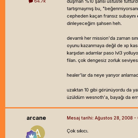
64.7k
düşman %10 şansı üstüste tutturdu
tartışmaymış bu, "beğenmiyorsanız
cepheden kaçan fransız subayını ör
dinleyeceğim şahsen heh.
devamlı her mission'da zaman sını
oyunu kazanmaya değil de xp kasma
karşıdan adamlar paso lvl3 yolluyor
filan. çok dengesiz zorluk seviyesi
healer'lar da neye yarıyor anlama
uzaktan 10 gibi görünüyordu da ya
üzüldüm wesnoth'a, bayağı da emek
arcane
Mesaj tarihi:
Ağustos 28, 2008
Çok sıkıcı.