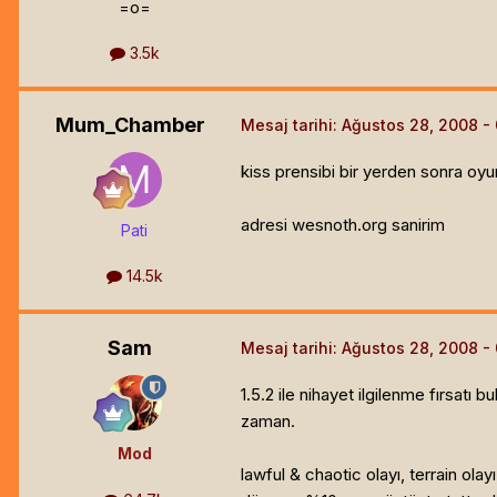
=o=
3.5k
Mum_Chamber
Mesaj tarihi:
Ağustos 28, 2008
kiss prensibi bir yerden sonra oyu
adresi wesnoth.org sanirim
Pati
14.5k
Sam
Mesaj tarihi:
Ağustos 28, 2008
1.5.2 ile nihayet ilgilenme fırsatı
zaman.
Mod
lawful & chaotic olayı, terrain olay