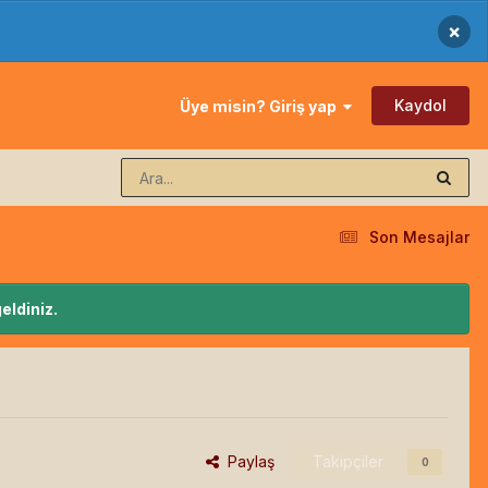
×
Kaydol
Üye misin? Giriş yap
Son Mesajlar
eldiniz.
Paylaş
Takipçiler
0