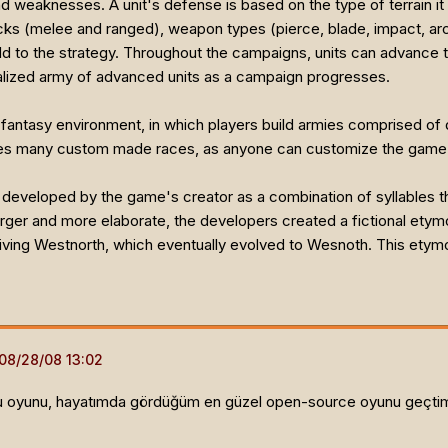
nd weaknesses. A unit's defense is based on the type of terrain it
cks (melee and ranged), weapon types (pierce, blade, impact, arcan
add to the strategy. Throughout the campaigns, units can advance
nalized army of advanced units as a campaign progresses.
a fantasy environment, in which players build armies comprised of
ludes many custom made races, as anyone can customize the game
developed by the game's creator as a combination of syllables t
ger and more elaborate, the developers created a fictional etymo
ving Westnorth, which eventually evolved to Wesnoth. This etymo
 oyunu, hayatımda gördüğüm en güzel open-source oyunu geçtim pr