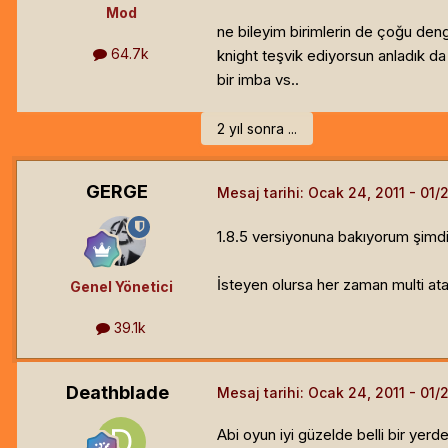
Mod
ne bileyim birimlerin de çoğu den
64.7k
knight teşvik ediyorsun anladık da
bir imba vs..
2 yıl sonra ...
GERGE
Mesaj tarihi:
Ocak 24, 2011
1.8.5 versiyonuna bakıyorum şimdi
İsteyen olursa her zaman multi atab
Genel Yönetici
39.1k
Deathblade
Mesaj tarihi:
Ocak 24, 2011
Abi oyun iyi güzelde belli bir yerd