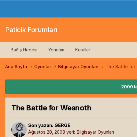
Paticik Forumları
Bağış Hedesi
Yönetim
Kurallar
Ana Sayfa
Oyunlar
Bilgisayar Oyunları
The Battle fo
2000 le
The Battle for Wesnoth
Son yazan:
GERGE
Ağustos 28, 2008
yeri:
Bilgisayar Oyunları