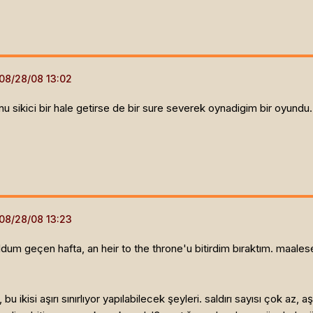
nu sikici bir hale getirse de bir sure severek oynadigim bir oyundu.
 buldum geçen hafta, an heir to the throne'u bitirdim bıraktım. maal
ı, bu ikisi aşırı sınırlıyor yapılabilecek şeyleri. saldırı sayısı çok