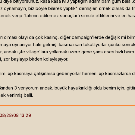
 diye bitiyorsunuz. kasa kasa lvl3 yaptığım adam bam güm bala .ö
 oynamayın, biz böyle bilerek yaptık" demişler. örnek olarak da f
nek verip 'tahmin edilemez sonuçlar'ı simüle ettiklerini ve en has 
rı olması olayı da çok kasınç. diğer campaign'lerde değişik mi bil
ya oynanıyor hale gelmiş. kasmazsan tokatlıyorlar çünkü sonraki 
, ancak işte village'lara yollamak üzere gene şans eseri hızlı birim
, zor başlayıp birden kolaylaşıyor.
dım, xp kasmaya çalışırlarsa geberiyorlar hemen. xp kasmazlarsa
kından 3 veriyorum ancak. büyük hayalkırıklığı oldu benim için. g
 verilmiş belli.