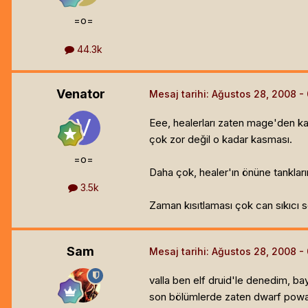
=o=
44.3k
Venator
Mesaj tarihi:
Ağustos 28, 2008
Eee, healerları zaten mage'den kas
çok zor değil o kadar kasması.
=o=
Daha çok, healer'ın önüne tankları
3.5k
Zaman kısıtlaması çok can sıkıcı s
Sam
Mesaj tarihi:
Ağustos 28, 2008
valla ben elf druid'le denedim, ba
son bölümlerde zaten dwarf powah k