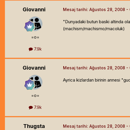
Giovanni
Mesaj tarihi:
Ağustos 28, 2008
"Dunyadaki butun baski altinda ola
(machism/machismo/macoluk)
=o=
7.9k
Giovanni
Mesaj tarihi:
Ağustos 28, 2008
Ayrica kizlardan birinin annesi "gu
=o=
7.9k
Thugsta
Mesaj tarihi:
Ağustos 28, 2008