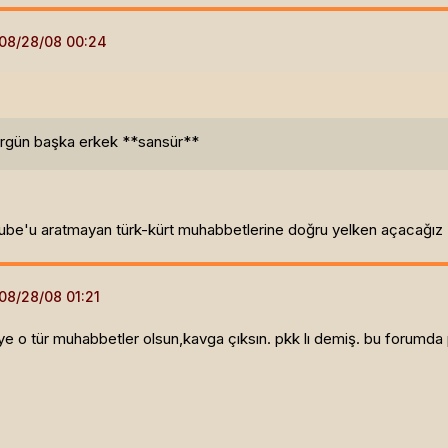
hergün başka erkek **sansür**
youtube'u aratmayan türk-kürt muhabbetlerine doğru yelken açacağız
 o tür muhabbetler olsun,kavga çıksın. pkk lı demiş. bu forumda 