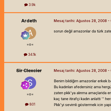
3.9k
Ardeth
Mesaj tarihi:
Ağustos 28, 2008
sorun değil amazonlar da türk zat
=o=
34.1k
Sir Clexcier
Mesaj tarihi:
Ağustos 28, 2008
Benim bildiğim amazonlar erkek b
Bu kadınları afedersiniz ama her
zaten pkk'ya alınma amaçlarida erk
=o=
kaç tane itirafçi kadın anlatti '' he
801
Pkk'yi sevimli göstermek icin yapi