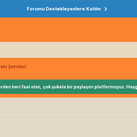
Forumu Destekleyenlere Katılın
eki Şehitler)
rden beri faal olan, çok şukela bir paylaşım platformuyuz. Hoşg