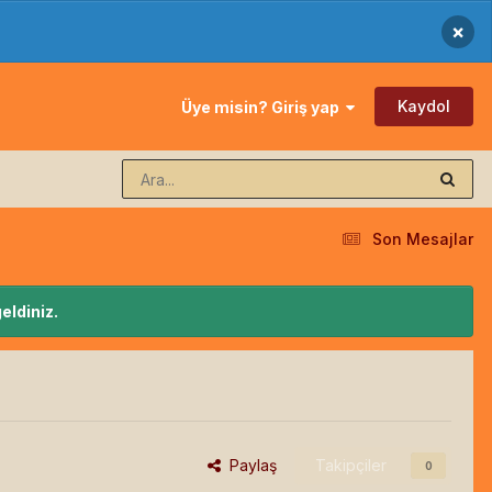
×
Kaydol
Üye misin? Giriş yap
Son Mesajlar
eldiniz.
Paylaş
Takipçiler
0