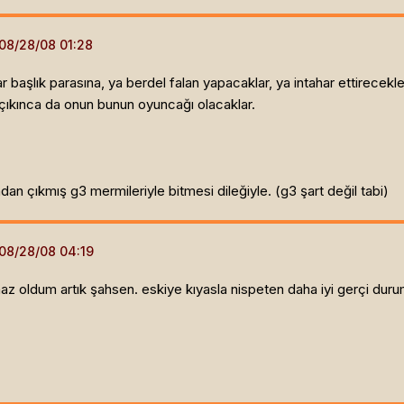
 başlık parasına, ya berdel falan yapacaklar, ya intahar ettirecek
 çıkınca da onun bunun oyuncağı olacaklar.
ından çıkmış g3 mermileriyle bitmesi dileğiyle. (g3 şart değil tabi)
lmaz oldum artık şahsen. eskiye kıyasla nispeten daha iyi gerçi duru