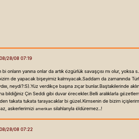
 bi onların yanına onlar da artık özgürlük savaşçısı mı olur, yoksa s.
im de yapacak bişeyimiz kalmıyacak.Saddam da zamanında Türkiye'
ııı, neydi?:S).Yüz verdikçe başına zıçar bunlar.Baştakilerinde aklı
bildiğiniz Çin Seddi gibi duvar örecekler.Belli aralıklarla gözetleme
 takata tukata tarayacaklar bi güzel.Kimsenin de bizim içişlerim
az, askerlerimizi
silahlarıyla öldüremez..!
amerikan