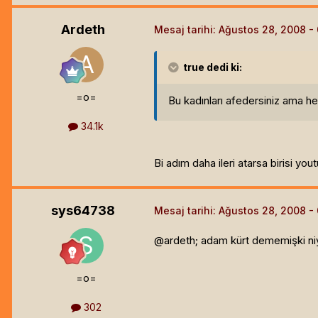
Ardeth
Mesaj tarihi:
Ağustos 28, 2008
true
dedi ki:
=o=
Bu kadınları afedersiniz ama 
34.1k
Bi adım daha ileri atarsa birisi 
sys64738
Mesaj tarihi:
Ağustos 28, 2008
@ardeth; adam kürt dememişki niye
=o=
302