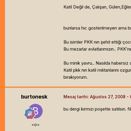
Katil Değil de, Çalışan, Gülen,Eğlen
bunlarsa hıc gosterılmeyen ama bız
Bu isimler PKK nın şehit ettiği çocu
Bu mezarlar evlatlarımızın.. PKK’n
Bu minik yavru.. Nasılda habersiz 
Katil pkk nın katil mılıtanlarını oz
bırakıyorum.
burtonesk
Mesaj tarihi:
Ağustos 27, 2008
bu dergi kırmızı poşette satılsın. fi
=o=