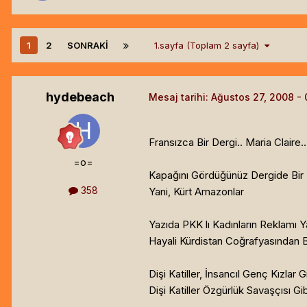
1
2
SONRAKI
1.sayfa (Toplam 2 sayfa)
hydebeach
Mesaj tarihi:
Ağustos 27, 2008
Fransızca Bir Dergi.. Maria Claire
=o=
Kapağını Gördüğünüz Dergide Bi
358
Yani, Kürt Amazonlar
Yazıda PKK lı Kadınların Reklamı Ya
Hayali Kürdistan Coğrafyasından B
Dişi Katiller, İnsancıl Genç Kızlar Gi
Dişi Katiller Özgürlük Savaşçısı Gibi