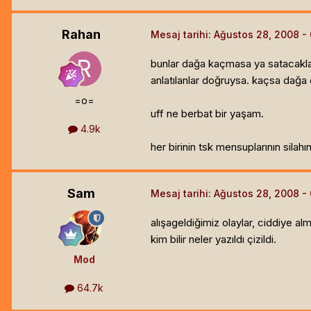
Rahan
Mesaj tarihi:
Ağustos 28, 2008
bunlar dağa kaçmasa ya satacaklar
anlatılanlar doğruysa. kaçsa dağa
=o=
uff ne berbat bir yaşam.
4.9k
her birinin tsk mensuplarının silah
Sam
Mesaj tarihi:
Ağustos 28, 2008
alışageldiğimiz olaylar, ciddiye a
kim bilir neler yazıldı çizildi.
Mod
64.7k