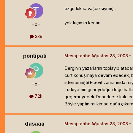
özgürlük savaşcızsıymış..
yok kıçımın kenarı
=o=
339
pontipati
Mesaj tarihi:
Ağustos 28, 2008
Derginin yazarlarını toplayıp atacan
curt konuşmaya devam edecek, biz
istememişti(Ecevit zamanında mıydı
=o=
Türkiye'nin güneydoğu-doğu hattına 
7.2k
geçemeyecek.Denerlerse kulelerden
Böyle yaptın mı kimse dağa çıkam
dasaaa
Mesaj tarihi:
Ağustos 28, 2008