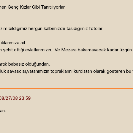
en Genç Kızlar Gibi Tanıtılıyorlar
ım bıldıgımız hergun kalbımızde tasıdıgımız fotolar
klarımıza ait..
ın şehit ettiği evlatlarımızın.. Ve Mezara bakamayacak kadar üzgün 
artık babasız olduğundan.
gurluk savascısı,vatanımızın topraklarını kurdıstan olarak gosteren bu 
lan.