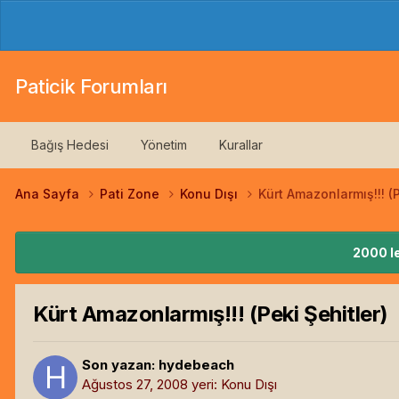
Paticik Forumları
Bağış Hedesi
Yönetim
Kurallar
Ana Sayfa
Pati Zone
Konu Dışı
Kürt Amazonlarmış!!! (P
2000 le
Kürt Amazonlarmış!!! (Peki Şehitler)
Son yazan:
hydebeach
Ağustos 27, 2008
yeri:
Konu Dışı