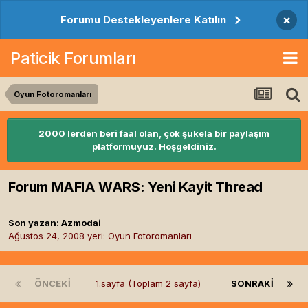
×
Forumu Destekleyenlere Katılın
Paticik Forumları
Oyun Fotoromanları
2000 lerden beri faal olan, çok şukela bir paylaşım
platformuyuz. Hoşgeldiniz.
Forum MAFIA WARS: Yeni Kayit Thread
Son yazan:
Azmodai
Ağustos 24, 2008
yeri:
Oyun Fotoromanları
ÖNCEKI
1.sayfa (Toplam 2 sayfa)
SONRAKI