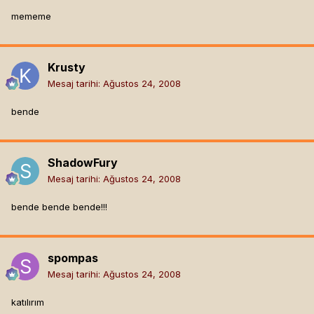
mememe
Krusty
Mesaj tarihi:
Ağustos 24, 2008
bende
ShadowFury
Mesaj tarihi:
Ağustos 24, 2008
bende bende bende!!!
spompas
Mesaj tarihi:
Ağustos 24, 2008
katılırım