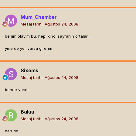
Mum_Chamber
Mesaj tarihi:
Ağustos 24, 2008
benim olayım bu, hep ikinci sayfanın ortaları..
yine de yer varsa girerim
Sixoms
Mesaj tarihi:
Ağustos 24, 2008
bende varım.
Baluu
Mesaj tarihi:
Ağustos 24, 2008
ben de.