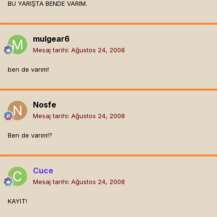
BU YARIŞTA BENDE VARIM.
mulgear6
Mesaj tarihi:
Ağustos 24, 2008
ben de varım!
Nosfe
Mesaj tarihi:
Ağustos 24, 2008
Ben de varım!?
Cuce
Mesaj tarihi:
Ağustos 24, 2008
KAYIT!