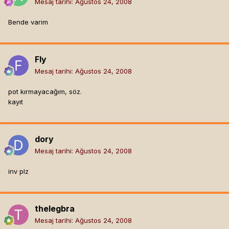
Mesaj tarihi:
Ağustos 24, 2008
Bende varim
Fly
Mesaj tarihi:
Ağustos 24, 2008
pot kırmayacağım, söz.
kayıt
dory
Mesaj tarihi:
Ağustos 24, 2008
inv plz
thelegbra
Mesaj tarihi:
Ağustos 24, 2008