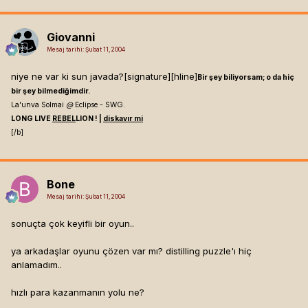
Giovanni
Mesaj tarihi:
Şubat 11, 2004
niye ne var ki sun javada?[signature]
[hline]
Bir şey biliyorsam; o da hiç
bir şey bilmediğimdir.
La'unva Solmai
@
Eclipse - SWG.
LONG LIVE
REBEL
LION ! |
diskavır mi
[/b]
Bone
Mesaj tarihi:
Şubat 11, 2004
sonuçta çok keyifli bir oyun..
ya arkadaşlar oyunu çözen var mı? distilling puzzle'ı hiç
anlamadım..
hızlı para kazanmanın yolu ne?