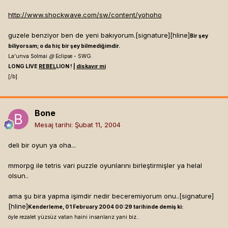
http://www.shockwave.com/sw/content/yohoho
guzele benziyor ben de yeni bakıyorum.[signature]
[hline]
Bir şey
biliyorsam; o da hiç bir şey bilmediğimdir.
La'unva Solmai
@
Eclipse - SWG.
LONG LIVE
REBEL
LION ! |
diskavır mi
[/b]
Bone
Mesaj tarihi:
Şubat 11, 2004
deli bir oyun ya oha...
mmorpg ile tetris vari puzzle oyunlarını birleştirmişler ya helal
olsun..
ama şu bira yapma işimdir nedir beceremiyorum onu..[signature]
[hline]
Kenderleme, 01 February 2004 00:29 tarihinde demiş ki:
öyle rezalet yüzsüz vatan haini insanlarız yani biz..