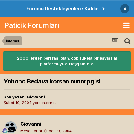
×
Forumu Destekleyenlere Katılın
Paticik Forumları
İnternet
2000 lerden beri faal olan, çok şukela bir paylaşım
platformuyuz. Hoşgeldiniz.
Yohoho Bedava korsan mmorpg`si
Son yazan:
Giovanni
Şubat 10, 2004
yeri:
İnternet
Giovanni
Mesaj tarihi:
Şubat 10, 2004