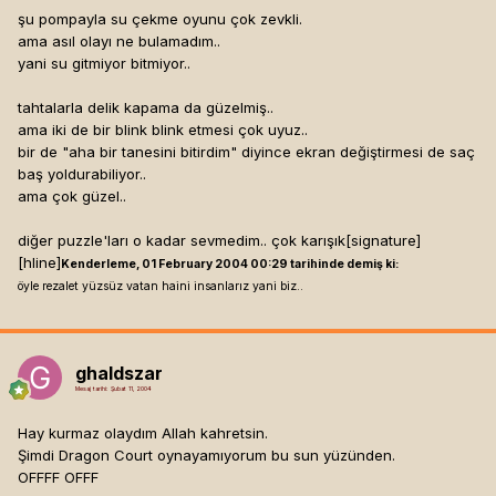
şu pompayla su çekme oyunu çok zevkli.
ama asıl olayı ne bulamadım..
yani su gitmiyor bitmiyor..
tahtalarla delik kapama da güzelmiş..
ama iki de bir blink blink etmesi çok uyuz..
bir de "aha bir tanesini bitirdim" diyince ekran değiştirmesi de saç
baş yoldurabiliyor..
ama çok güzel..
diğer puzzle'ları o kadar sevmedim.. çok karışık[signature]
[hline]
Kenderleme, 01 February 2004 00:29 tarihinde demiş ki:
öyle rezalet yüzsüz vatan haini insanlarız yani biz..
ghaldszar
Mesaj tarihi:
Şubat 11, 2004
Hay kurmaz olaydım Allah kahretsin.
Şimdi Dragon Court oynayamıyorum bu sun yüzünden.
OFFFF OFFF