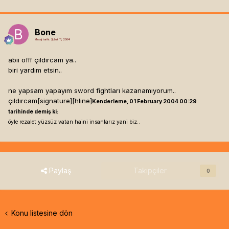
Bone
Mesaj tarihi:
Şubat 11, 2004
abii offf çıldırcam ya..
biri yardım etsin..
ne yapsam yapayım sword fightları kazanamıyorum..
çıldırcam[signature]
[hline]
Kenderleme, 01 February 2004 00:29
tarihinde demiş ki:
öyle rezalet yüzsüz vatan haini insanlarız yani biz..
Paylaş
Takipçiler
0
Konu listesine dön