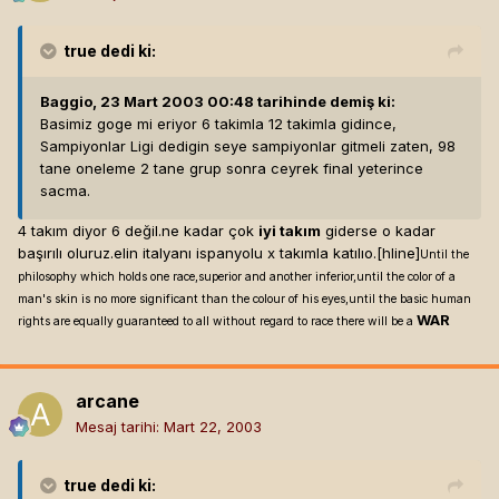
true
dedi ki:
Baggio, 23 Mart 2003 00:48 tarihinde demiş ki:
Basimiz goge mi eriyor 6 takimla 12 takimla gidince,
Sampiyonlar Ligi dedigin seye sampiyonlar gitmeli zaten, 98
tane oneleme 2 tane grup sonra ceyrek final yeterince
sacma.
4 takım diyor 6 değil.ne kadar çok
iyi takım
giderse o kadar
başırılı oluruz.elin italyanı ispanyolu x takımla katılıo.[hline]
Until the
philosophy which holds one race,superior and another inferior,until the color of a
man's skin is no more significant than the colour of his eyes,until the basic human
WAR
rights are equally guaranteed to all without regard to race there will be a
arcane
Mesaj tarihi:
Mart 22, 2003
true
dedi ki: