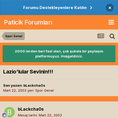
×
Forumu Destekleyenlere Katılın
Paticik Forumları
Spor Genel
2000 lerden beri faal olan, çok şukela bir paylaşım
platformuyuz. Hoşgeldiniz.
Lazio'lular Sevinin!!!
Son yazan:
bLackcha0s
Mart 22, 2003
yeri:
Spor Genel
bLackcha0s
Mesaj tarihi:
Mart 22, 2003