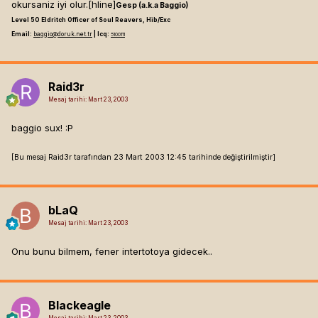
okursaniz iyi olur.[hline]
Gesp (a.k.a Baggio)
Level 50 Eldritch Officer of Soul Reavers, Hib/Exc
Email:
baggio@doruk.net.tr
| Icq:
5100111
Raid3r
Mesaj tarihi:
Mart 23, 2003
baggio sux! :P
[Bu mesaj Raid3r tarafından 23 Mart 2003 12:45 tarihinde değiştirilmiştir]
bLaQ
Mesaj tarihi:
Mart 23, 2003
Onu bunu bilmem, fener intertotoya gidecek..
Blackeagle