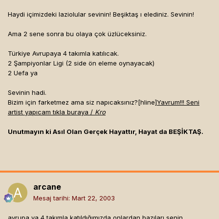
Haydi içimizdeki laziolular sevinin! Beşiktaş ı elediniz. Sevinin!
Ama 2 sene sonra bu olaya çok üzlüceksiniz.
Türkiye Avrupaya 4 takımla katılıcak.
2 Şampiyonlar Ligi (2 side ön eleme oynayacak)
2 Uefa ya
Sevinin hadi.
Bizim için farketmez ama siz napıcaksınız?[hline]
Yavrum!!! Seni
artist yapıcam tıkla buraya /
Kro
Unutmayın ki Asıl Olan Gerçek Hayattır, Hayat da BEŞİKTAŞ.
arcane
Mesaj tarihi:
Mart 22, 2003
avrupa ya 4 takımla katıldığımızda onlardan bazıları senin