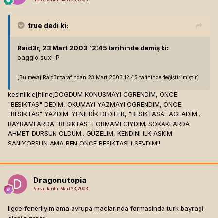
Mesaj tarihi:
Mart 23, 2003
true
dedi ki:
Raid3r, 23 Mart 2003 12:45 tarihinde demiş ki:
baggio sux! :P
[Bu mesaj Raid3r tarafından 23 Mart 2003 12:45 tarihinde değiştirilmiştir]
kesinlikle[hline]
DOGDUM KONUSMAYI ÖGRENDİM, ÖNCE
"BESIKTAS" DEDIM, OKUMAYI YAZMAYI ÖGRENDIM, ÖNCE
"BESIKTAS" YAZDIM. YENILDİK DEDILER, "BESIKTASA" AGLADIM..
BAYRAMLARDA "BESIKTAS" FORMAMI GIYDIM. SOKAKLARDA
AHMET DURSUN OLDUM.. GÜZELIM, KENDINI ILK ASKIM
SANIYORSUN AMA BEN ÖNCE BESIKTASI'i SEVDIM!!
Dragonutopia
Mesaj tarihi:
Mart 23, 2003
ligde fenerliyim ama avrupa maclarinda formasinda turk bayragi
olani tutarim...