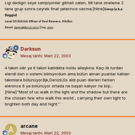
Ligi dedigin seye sampiyonlar gitmeli zaten, 98 tane oneleme 2
tane grup sonra ceyrek final yeterince sacma.[hline]
Gesp (a.k.a
Baggio)
Level 50 Eldritch Officer of Soul Reavers, Hib/Exc
Email:
baggio@doruk.net.tr
| Icq:
5100111
Darksun
Mesaj tarihi:
Mart 22, 2003
4 takım iidir ya 6 takım katıldıkta noldu allaşkına. Kaçı ilk turdan
elendi ben o sistemi bilmiyordum ama bütün alınan puanlar katılan
takımlara bölünüyor.Bjk,Denizli,Gs aldı puan dierleri hemen
elenince 6 ya bölünüyor ortada ne başarı kalıyor ne bişi...
[hline]
''Most of us walk in the light and the shadow but there are
the chosen few who walk this world , carrying their own light to
brighten both day and night.''
arcane
Mesaj tarihi:
Mart 22, 2003