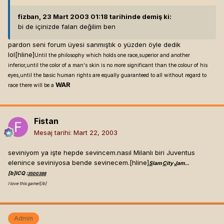
fizban, 23 Mart 2003 01:18 tarihinde demiş ki:
bi de içinizde falan değilim ben
pardon seni forum üyesi sanmıştık o yüzden öyle dedik
lol[hline]
Until the philosophy which holds one race,superior and another
inferior,until the color of a man's skin is no more significant than the colour of his
eyes,until the basic human rights are equally guaranteed to all without regard to
WAR
race there will be a
Fistan
Mesaj tarihi:
Mart 22, 2003
seviniyom ya işte hepde sevincem.nasıl Milanlı biri Juventus
elenince seviniyosa bende sevinecem.[hline]
S
lam
C
ity
J
am...
[b]
ICQ :
3500388
I love this game![/b]
Admin