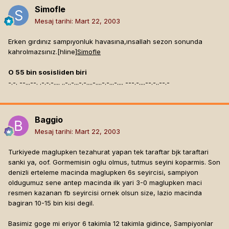
Simofle
Mesaj tarihi:
Mart 22, 2003
Erken gırdınız sampıyonluk havasına,ınsallah sezon sonunda
kahrolmazsınız.[hline]
Simofle
O 55 bin sosisliden biri
-.-. --...--. .-.-.-.... ..-..-...-.-....-....-.-...-.... ---.-....--.-..--.-
Baggio
Mesaj tarihi:
Mart 22, 2003
Turkiyede maglupken tezahurat yapan tek taraftar bjk taraftari
sanki ya, oof. Gormemisin oglu olmus, tutmus seyini koparmis. Son
denizli erteleme macinda maglupken 6s seyircisi, sampiyon
oldugumuz sene antep macinda ilk yari 3-0 maglupken maci
resmen kazanan fb seyircisi ornek olsun size, lazio macinda
bagiran 10-15 bin kisi degil.
Basimiz goge mi eriyor 6 takimla 12 takimla gidince, Sampiyonlar