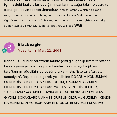
içimizdeki laziolular
dediğin insanların tuttuğu takım olacak ve
daha çok sevinecekler..[hline]
Until the philosophy which holds one
race,superior and another inferior,until the color of a man's skin is no more
significant than the colour of his eyes,until the basic human rights are equally
WAR
guaranteed to all without regard to race there will be a
Blackeagle
Mesaj tarihi:
Mart 22, 2003
Bence üzülsünler..taraftarın muhteşemliğini görüp bizim taraftarla
kıyaslayamayız bile deyip üzülsünler..Lazio maçı beşiktaş
taraftarının yüceliğini su yüzüne çıkarmıştır.."işte taraftar,işte
şampiyon"..Başka söze gerek yok...[hline]
DOGDUM KONUSMAYI
ÖGRENDİM, ÖNCE "BESIKTAS" DEDIM, OKUMAYI YAZMAYI
ÖGRENDIM, ÖNCE "BESIKTAS" YAZDIM. YENILDİK DEDILER,
"BESIKTASA" AGLADIM.. BAYRAMLARDA "BESIKTAS" FORMAMI
GIYDIM. SOKAKLARDA AHMET DURSUN OLDUM.. GÜZELIM, KENDINI
ILK ASKIM SANIYORSUN AMA BEN ÖNCE BESIKTASI'i SEVDIM!!