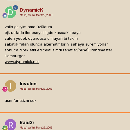
DynamicK
Mesaj tarihi:
Mart 22, 2003
valla gsliyim ama üzüldüm
bjk uefada ilerleseydi ligde kasıcaktı baya
zaten yedek oyuncusu olmayan bi takım
sakatlık falan olunca alternatif birini sahaya süremiyorlar
sonuca direk etki edicekti simdi rahatlar[hline]
Grandmaster
Hamburger
www.dynamick.net
Invulon
Mesaj tarihi:
Mart 23, 2003
asırı fanatizm sux
Raid3r
Mesaj tarihi:
Mart 23, 2003