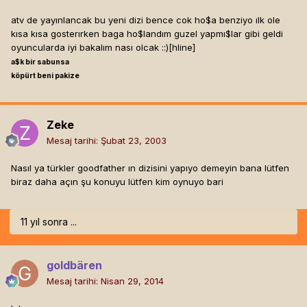
atv de yayınlancak bu yeni dizi bence cok ho$a benziyo ılk ole
kısa kısa gosterırken baga ho$landım guzel yapmı$lar gibi geldi
oyuncularda iyi bakalım nası olcak ::)[hline]
a$k bir sabunsa
köpürt beni pakize
Zeke
Mesaj tarihi:
Şubat 23, 2003
Nasıl ya türkler goodfather ın dizisini yapıyo demeyin bana lütfen
biraz daha açın şu konuyu lütfen kim oynuyo bari
11 yıl sonra ...
goldbären
Mesaj tarihi:
Nisan 29, 2014