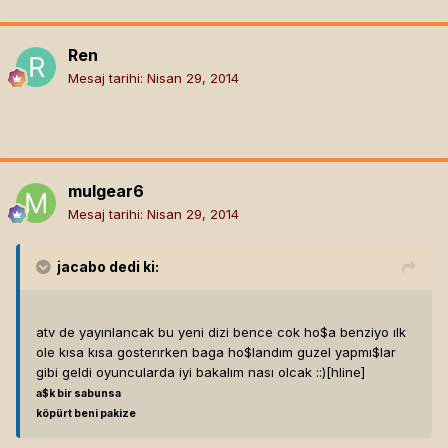
Ren
Mesaj tarihi:
Nisan 29, 2014
mulgear6
Mesaj tarihi:
Nisan 29, 2014
jacabo
dedi ki:
atv de yayınlancak bu yeni dizi bence cok ho$a benziyo ılk
ole kısa kısa gosterırken baga ho$landım guzel yapmı$lar
gibi geldi oyuncularda iyi bakalım nası olcak ::)[hline]
a$k bir sabunsa
köpürt beni pakize