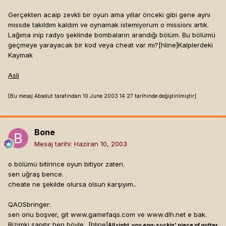
Gerçekten acaip zevkli bir oyun ama yıllar önceki gibi gene aynı
missde takıldım kaldım ve oynamak istemiyorum o missionı artık.
Lağıma inip radyo şeklinde bombaların arandığı bölüm. Bu bölümü
geçmeye yarayacak bir kod veya cheat var mı?[hline]
Kalplerdeki
Kaymak
Asli
[Bu mesaj Absolut tarafından 10 June 2003 14:27 tarihinde değiştirilmiştir]
Bone
Mesaj tarihi:
Haziran 10, 2003
o bölümü bitirince oyun bitiyor zaten.
sen uğraş bence.
cheate ne şekilde olursa olsun karşıyım..
QAOSbringer:
sen onu boşver, git www.gamefaqs.com ve www.dlh.net e bak.
Bizimki sapıtır hep böyle...[hline]
All right, you egg-suckin' piece of gutter