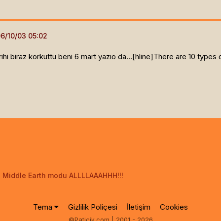
hi biraz korkuttu beni 6 mart yazıo da...[hline]
There are 10 types 
n Middle Earth modu ALLLLAAAHHH!!!
Tema
Gizlilik Poliçesi
İletişim
Cookies
©Paticik.com | 2001 - 2026