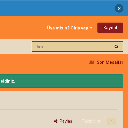
×
Kaydol
Üye misin? Giriş yap
Son Mesajlar
eldiniz.
Paylaş
Takipçiler
0