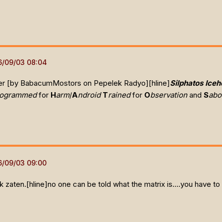
r [by BabacumMostors on Pepelek Radyo]
[hline]
Silphatos Iceh
rogrammed
for
H
arm
/
A
ndroid
T
rained
for
O
bservation
and
S
abo
k zaten.[hline]
no one can be told what the matrix is....you have to s