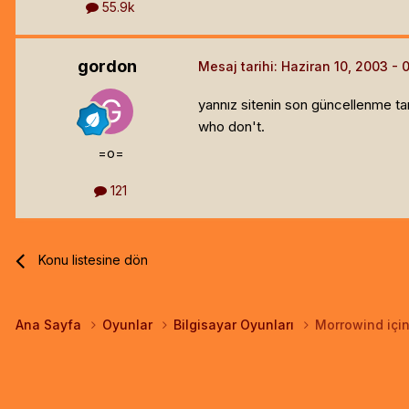
55.9k
gordon
Mesaj tarihi:
Haziran 10, 2003
yannız sitenin son güncellenme tari
who don't.
=o=
121
Konu listesine dön
Ana Sayfa
Oyunlar
Bilgisayar Oyunları
Morrowind içi