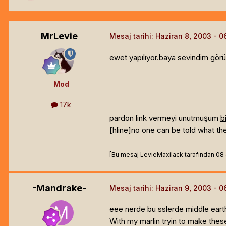
MrLevie
Mesaj tarihi:
Haziran 8, 2003
ewet yapılıyor.baya sevindim görü
Mod
17k
pardon link vermeyi unutmuşum
b
[hline]
no one can be told what the m
[Bu mesaj LevieMaxilack tarafından 08 J
-Mandrake-
Mesaj tarihi:
Haziran 9, 2003
eee nerde bu sslerde middle earth,
With my marlin tryin to make the