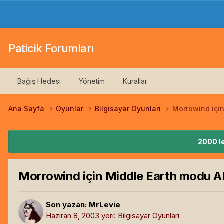
Paticik Forumları
Bağış Hedesi
Yönetim
Kurallar
Ana Sayfa
Oyunlar
Bilgisayar Oyunları
Morrowind içi
2000 le
Morrowind için Middle Earth modu
Son yazan:
MrLevie
Haziran 8, 2003
yeri:
Bilgisayar Oyunları