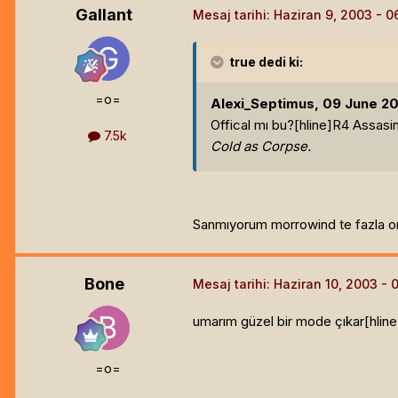
Gallant
Mesaj tarihi:
Haziran 9, 2003
true
dedi ki:
=o=
Alexi_Septimus, 09 June 200
Offical mı bu?[hline]
R4 Assasin
7.5k
Cold as Corpse.
Sanmıyorum morrowind te fazla orji
Bone
Mesaj tarihi:
Haziran 10, 2003
umarım güzel bir mode çıkar[hline
=o=