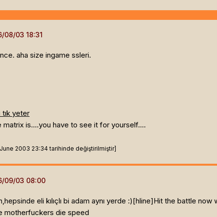
nce. aha size ingame ssleri.
i tık yeter
atrix is....you have to see it for yourself....
une 2003 23:34 tarihinde değiştirilmiştir]
hepsinde eli kılıçlı bi adam aynı yerde :)[hline]
Hit the battle now
se motherfuckers die speed