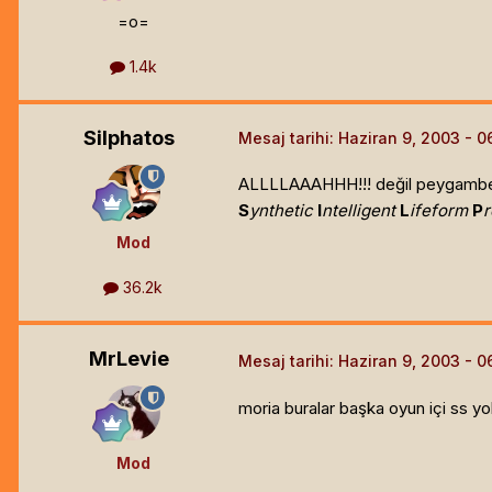
=o=
1.4k
Silphatos
Mesaj tarihi:
Haziran 9, 2003
ALLLLAAAHHH!!! değil peygambe
S
ynthetic
I
ntelligent
L
ifeform
P
Mod
36.2k
MrLevie
Mesaj tarihi:
Haziran 9, 2003
moria buralar başka oyun içi ss yo
Mod