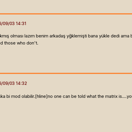
ıkmış olması lazım benim arkadaş yğklemişti bana yükle dedi ama b
nd those who don't.
 bi mod olabilir.[hline]
no one can be told what the matrix is....you