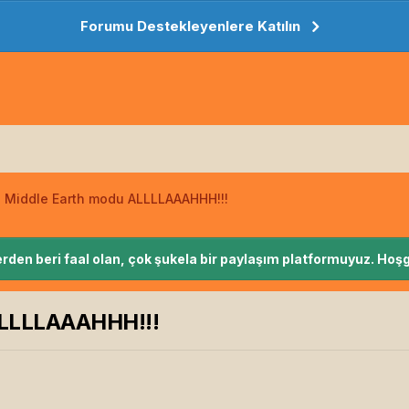
Forumu Destekleyenlere Katılın
n Middle Earth modu ALLLLAAAHHH!!!
rden beri faal olan, çok şukela bir paylaşım platformuyuz. Hoşg
 ALLLLAAAHHH!!!