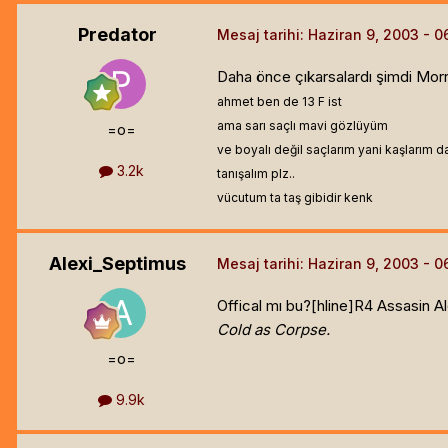
Predator
Mesaj tarihi:
Haziran 9, 2003
Daha önce çıkarsalardı şimdi Morr
ahmet ben de 13 F ist
ama sarı saçlı mavi gözlüyüm
=o=
ve boyalı değil saçlarım yani kaşlarım da
3.2k
tanışalım plz..
vücutum ta taş gibidir kenk
Alexi_Septimus
Mesaj tarihi:
Haziran 9, 2003
Offical mı bu?[hline]
R4 Assasin Al
Cold as Corpse.
=o=
9.9k