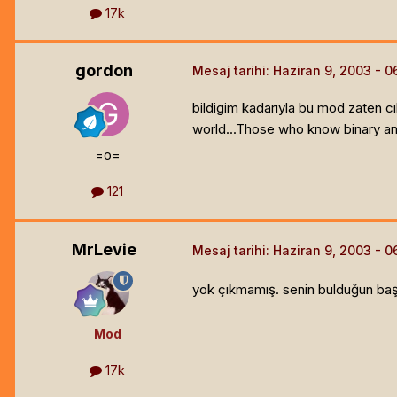
17k
gordon
Mesaj tarihi:
Haziran 9, 2003
bildigim kadarıyla bu mod zaten c
world...Those who know binary a
=o=
121
MrLevie
Mesaj tarihi:
Haziran 9, 2003
yok çıkmamış. senin bulduğun başka
Mod
17k