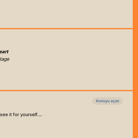
eart
tage
Konuyu açan
ee it for yourself....