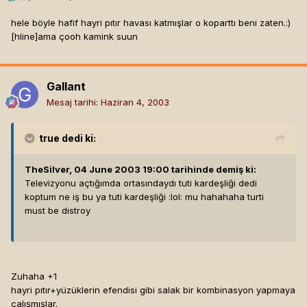
hele böyle hafif hayri pıtır havası katmışlar o koparttı beni zaten.:)
[hline]
ama çooh kamink suun
Gallant
Mesaj tarihi:
Haziran 4, 2003
true
dedi ki:
TheSilver, 04 June 2003 19:00 tarihinde demiş ki:
Televizyonu açtığımda ortasındaydı tuti kardeşliği dedi
koptum ne iş bu ya tuti kardeşliği :lol: mu hahahaha turti
must be distroy
Zuhaha +1
hayri pıtır+yüzüklerin efendisi gibi salak bir kombinasyon yapmaya
çalışmışlar.