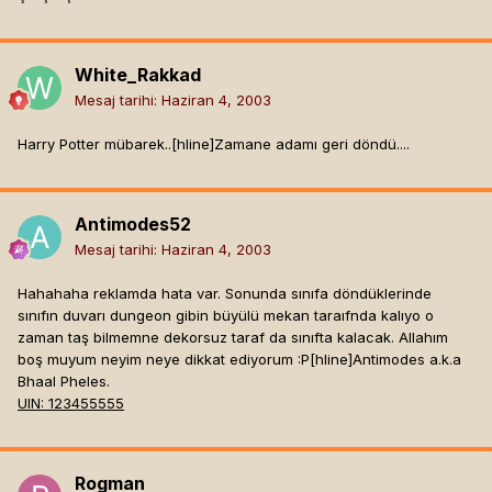
White_Rakkad
Mesaj tarihi:
Haziran 4, 2003
Harry Potter mübarek..[hline]
Zamane adamı geri döndü....
Antimodes52
Mesaj tarihi:
Haziran 4, 2003
Hahahaha reklamda hata var. Sonunda sınıfa döndüklerinde
sınıfın duvarı dungeon gibin büyülü mekan taraıfnda kalıyo o
zaman taş bilmemne dekorsuz taraf da sınıfta kalacak. Allahım
boş muyum neyim neye dikkat ediyorum :P[hline]
Antimodes a.k.a
Bhaal Pheles.
UIN: 123455555
Rogman