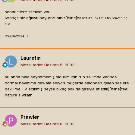
senaristlere sitemim var....
ivrançsiniz ağıvvtı hay-one-sınız[hline]
Wasn't it fun? Let's try something
else...
ICQ:84232487
Laurefin
Mesaj tarihi:
Haziran 5, 2003
şu anda hala seyretmemiş olduum için ruh salıımda yerinde
normal hayatıma dewam ediyorum(içerde salondan gelen seslere
bakılırsa TV açıkmış neyse bikaç şok dalgasıyla atlattık)[hline]
feel
nature's wrath...
Prawler
Mesaj tarihi:
Haziran 6, 2003