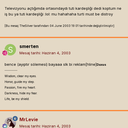
Televizyonu açtığımda ortasındaydı tuti kardeşliği dedi koptum ne
iş bu ya tuti kardeşliği :lol: mu hahahaha turti must be distroy
[Bu mesaj TheSilver tarafından 04 June 2003 19:01 tarihinde değiştirilmiştir]
smerten
Mesaj tarihi:
Haziran 4, 2003
bence (ayıptır sölemesi) bayaaa slk bi reklam[hline]
Duxus
---------
Wisdom, clear my eyes.
Honor, guide my step.
Passion, fire my heart.
Darkness, hide my fear.
Life, be my shield.
MrLevie
Mesaj tarihi:
Haziran 4, 2003