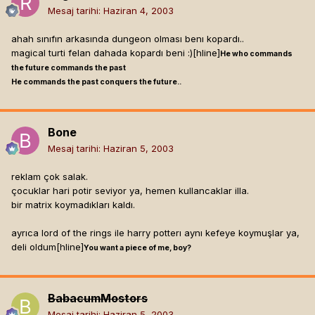
Mesaj tarihi:
Haziran 4, 2003
ahah sınıfın arkasında dungeon olması benı kopardı..
magical turti felan dahada kopardı beni :)[hline]
He who commands
the future commands the past
He commands the past conquers the future..
Bone
Mesaj tarihi:
Haziran 5, 2003
reklam çok salak.
çocuklar hari potir seviyor ya, hemen kullancaklar illa.
bir matrix koymadıkları kaldı.
ayrıca lord of the rings ile harry potterı aynı kefeye koymuşlar ya,
deli oldum[hline]
You want a piece of me, boy?
BabacumMostors
Mesaj tarihi:
Haziran 5, 2003