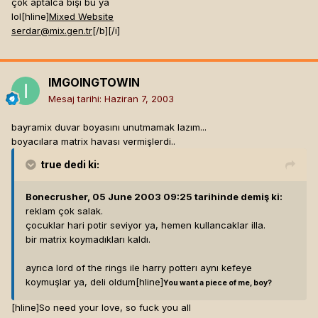
çok aptalca bişi bu ya
lol[hline]
Mixed Website
serdar@mix.gen.tr
[/b]
[/i]
IMGOINGTOWIN
Mesaj tarihi:
Haziran 7, 2003
bayramix duvar boyasını unutmamak lazım...
boyacılara matrix havası vermişlerdi..
true
dedi ki:
Bonecrusher, 05 June 2003 09:25 tarihinde demiş ki:
reklam çok salak.
çocuklar hari potir seviyor ya, hemen kullancaklar illa.
bir matrix koymadıkları kaldı.
ayrıca lord of the rings ile harry potterı aynı kefeye
koymuşlar ya, deli oldum[hline]
You want a piece of me, boy?
[hline]
So need your love, so fuck you all