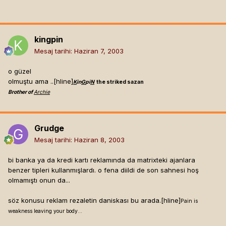
kingpin
Mesaj tarihi:
Haziran 7, 2003
o güzel
olmuştu ama ..[hline]
K
in
G
pi
N
the striked sazan
Brother of
Archie
Grudge
Mesaj tarihi:
Haziran 8, 2003
bi banka ya da kredi kartı reklamında da matrixteki ajanlara
benzer tipleri kullanmışlardı. o fena diildi de son sahnesi hoş
olmamıştı onun da...
söz konusu reklam rezaletin daniskası bu arada.[hline]
Pain is
weakness leaving your body...