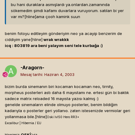
bu hani duraklara asmışlardı ya.onlardan.zamanında
sökemedim şimdi kafamı duvarlara vuruyorum. satılan bi yer
var mı?[hline]
ama çooh kamink suun
benim fotoyu editleyim gönderiyim neo ya acayip benzerim de
ciddiyim yane[hline]
wrak wrakkk
icq : 803819 ara beni yalayım seni tele kurbağa :)
-Aragorn-
Mesaj tarihi:
Haziran 4, 2003
bizim burda sinemanın biri kocaman kocaman neo, tirnity,
morpheus posterleri astı daha 6 mayıstamı ne. ertesi gün bi baktık
sadece matrix reloaded 16 mayısta yazısı kalmış :)
genelde sinemaların elinde olmuyo posterler, benim bildiğim
kadarıyla o posterler geri yollanıo. zaten istesenizde vermiolar geri
yollanmasa bile.[hline]
Oski lvl50 Hero RR3+
Excalibur | Hibernia / EU
Hepimiz
OSKİ
'yiz.