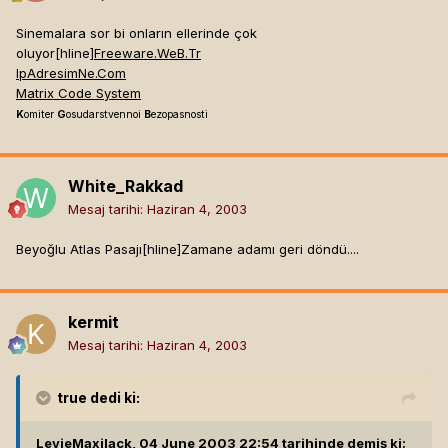
Sinemalara sor bi onların ellerinde çok
oluyor[hline]
Freeware.WeB.Tr
IpAdresimNe.Com
Matrix Code System
K
omiter
G
osudarstvennoi
B
ezopasnosti
White_Rakkad
Mesaj tarihi:
Haziran 4, 2003
Beyoğlu Atlas Pasajı[hline]
Zamane adamı geri döndü....
kermit
Mesaj tarihi:
Haziran 4, 2003
true
dedi ki:
LevieMaxilack, 04 June 2003 22:54 tarihinde demiş ki: