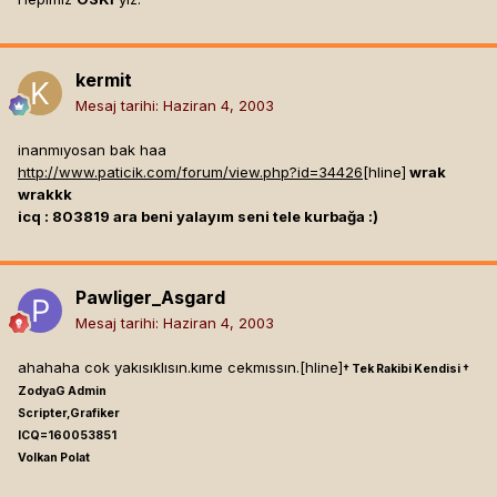
kermit
Mesaj tarihi:
Haziran 4, 2003
inanmıyosan bak haa
http://www.paticik.com/forum/view.php?id=34426
[hline]
wrak
wrakkk
icq : 803819 ara beni yalayım seni tele kurbağa :)
Pawliger_Asgard
Mesaj tarihi:
Haziran 4, 2003
ahahaha cok yakısıklısın.kıme cekmıssın.[hline]
† Tek Rakibi Kendisi †
ZodyaG Admin
Scripter,Grafiker
ICQ=160053851
Volkan Polat