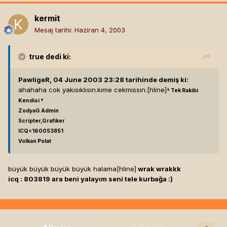
kermit
Mesaj tarihi:
Haziran 4, 2003
true
dedi ki:
PawligeR, 04 June 2003 23:28 tarihinde demiş ki:
ahahaha cok yakısıklısın.kıme cekmıssın.[hline]
† Tek Rakibi
Kendisi †
ZodyaG Admin
Scripter,Grafiker
ICQ=160053851
Volkan Polat
büyük büyük büyük büyük halama[hline]
wrak wrakkk
icq : 803819 ara beni yalayım seni tele kurbağa :)