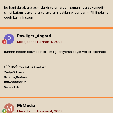
bu hani duraklara asmışlardı ya.onlardan.zamanında sökemedim
şimdi kafamı duvarlara vuruyorum. satılan bi yer var mı?[hline]
ama
çooh kamink suun
Pawliger_Asgard
Mesaj tarihi:
Haziran 4, 2003
tuhhhh neden sokmedın kı kım ılgılenıyorsa soyle vardır ellerınde.
:-)[hline]
† Tek Rakibi Kendisi †
ZodyaG Admin
Scripter,Grafiker
ICQ=160053851
Volkan Polat
MrMedia
Mesaj tarihi:
Haziran 4, 2003