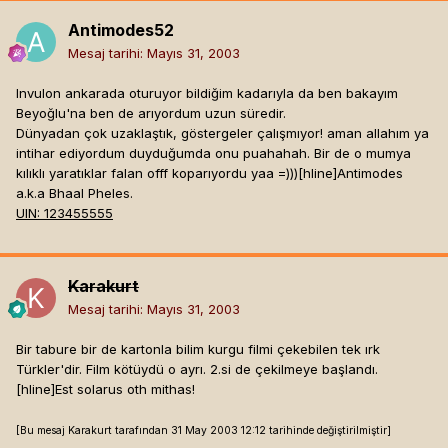
Antimodes52
Mesaj tarihi:
Mayıs 31, 2003
Invulon ankarada oturuyor bildiğim kadarıyla da ben bakayım
Beyoğlu'na ben de arıyordum uzun süredir.
Dünyadan çok uzaklaştık, göstergeler çalışmıyor! aman allahım ya
intihar ediyordum duyduğumda onu puahahah. Bir de o mumya
kılıklı yaratıklar falan offf koparıyordu yaa =)))[hline]
Antimodes
a.k.a Bhaal Pheles.
UIN: 123455555
Karakurt
Mesaj tarihi:
Mayıs 31, 2003
Bir tabure bir de kartonla bilim kurgu filmi çekebilen tek ırk
Türkler'dir. Film kötüydü o ayrı. 2.si de çekilmeye başlandı.
[hline]
Est solarus oth mithas!
[Bu mesaj Karakurt tarafından 31 May 2003 12:12 tarihinde değiştirilmiştir]