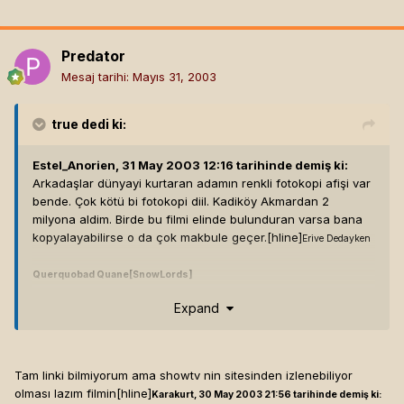
Predator
Mesaj tarihi:
Mayıs 31, 2003
true
dedi ki:
Estel_Anorien, 31 May 2003 12:16 tarihinde demiş ki:
Arkadaşlar dünyayi kurtaran adamın renkli fotokopi afişi var
bende. Çok kötü bi fotokopi diil. Kadiköy Akmardan 2
milyona aldim. Birde bu filmi elinde bulunduran varsa bana
kopyalayabilirse o da çok makbule geçer.[hline]
Erive Dedayken
Querquobad Quane[SnowLords]
Expand
[Bu mesaj Estel_Anorien tarafından 31 May 2003 12:17 tarihinde
değiştirilmiştir]
Tam linki bilmiyorum ama showtv nin sitesinden izlenebiliyor
olması lazım filmin[hline]
Karakurt, 30 May 2003 21:56 tarihinde demiş ki: