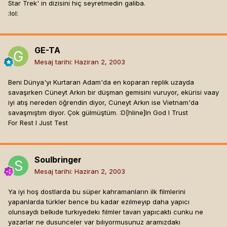
Star Trek' in dizisini hiç seyretmedin galiba.
:lol:
GE-TA
Mesaj tarihi:
Haziran 2, 2003
Beni Dünya'yı Kurtaran Adam'da en koparan replik uzayda
savaşırken Cüneyt Arkın bir düşman gemisini vuruyor, ekürisi vaay
iyi atış nereden öğrendin diyor, Cüneyt Arkın ise Vietnam'da
savaşmıştım diyor. Çok gülmüştüm. :D[hline]
In God I Trust
For Rest I Just Test
Soulbringer
Mesaj tarihi:
Haziran 2, 2003
Ya iyi hoş dostlarda bu süper kahramanların ilk filmlerini
yapanlarda türkler bence bu kadar ezılmeyıp daha yapıcı
olunsaydı belkıde turkıyedekı fılmler tavan yapıcaktı cunku ne
yazarlar ne dusunceler var bılıyormusunuz aramızdakı