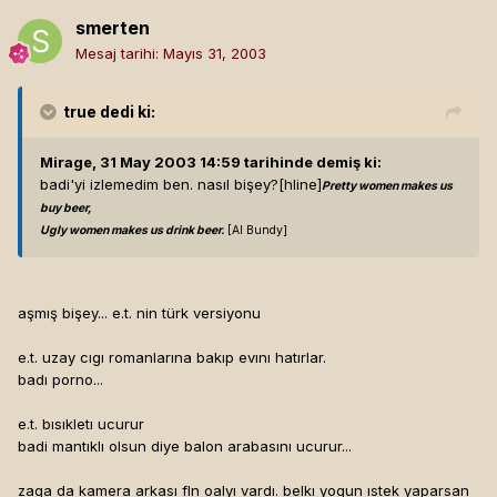
smerten
Mesaj tarihi:
Mayıs 31, 2003
true
dedi ki:
Mirage, 31 May 2003 14:59 tarihinde demiş ki:
badi'yi izlemedim ben. nasıl bişey?[hline]
Pretty women makes us
buy beer,
Ugly women makes us drink beer.
[Al Bundy]
aşmış bişey... e.t. nin türk versiyonu
e.t. uzay cıgı romanlarına bakıp evını hatırlar.
badı porno...
e.t. bısıkletı ucurur
badi mantıklı olsun diye balon arabasını ucurur...
zaga da kamera arkası fln oalyı vardı. belkı yogun ıstek yaparsan