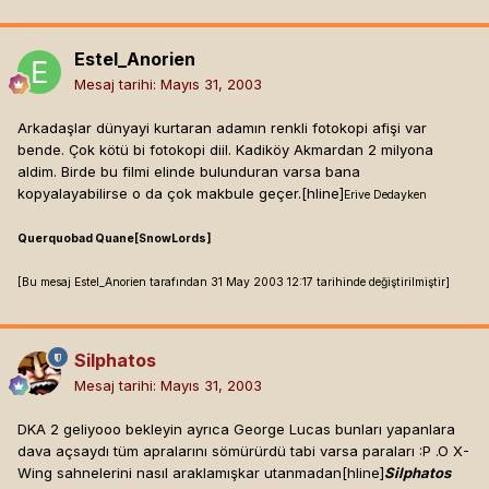
Estel_Anorien
Mesaj tarihi:
Mayıs 31, 2003
Arkadaşlar dünyayi kurtaran adamın renkli fotokopi afişi var
bende. Çok kötü bi fotokopi diil. Kadiköy Akmardan 2 milyona
aldim. Birde bu filmi elinde bulunduran varsa bana
kopyalayabilirse o da çok makbule geçer.[hline]
Erive Dedayken
Querquobad Quane[SnowLords]
[Bu mesaj Estel_Anorien tarafından 31 May 2003 12:17 tarihinde değiştirilmiştir]
Silphatos
Mesaj tarihi:
Mayıs 31, 2003
DKA 2 geliyooo bekleyin ayrıca George Lucas bunları yapanlara
dava açsaydı tüm apralarını sömürürdü tabi varsa paraları :P .O X-
Wing sahnelerini nasıl araklamışkar utanmadan[hline]
Silphatos