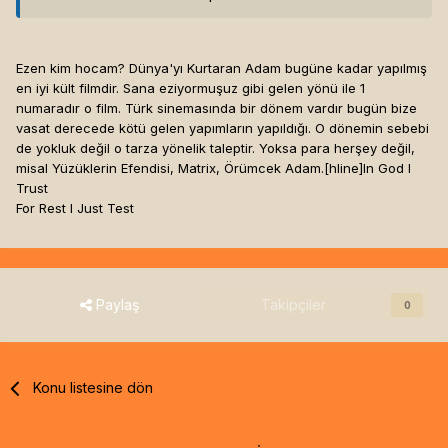
gerekıyor eh bunuda yapan cıkar bır gun...[hline]
†Tanrıdan
önce karanlık vardı....†
Ezen kim hocam? Dünya'yı Kurtaran Adam bugüne kadar yapılmış
en iyi kült filmdir. Sana eziyormuşuz gibi gelen yönü ile 1
numaradır o film. Türk sinemasında bir dönem vardır bugün bize
vasat derecede kötü gelen yapımların yapıldığı. O dönemin sebebi
de yokluk değil o tarza yönelik taleptir. Yoksa para herşey değil,
misal Yüzüklerin Efendisi, Matrix, Örümcek Adam.[hline]
In God I
Trust
For Rest I Just Test
Paylaş
Takipçiler
0
Konu listesine dön