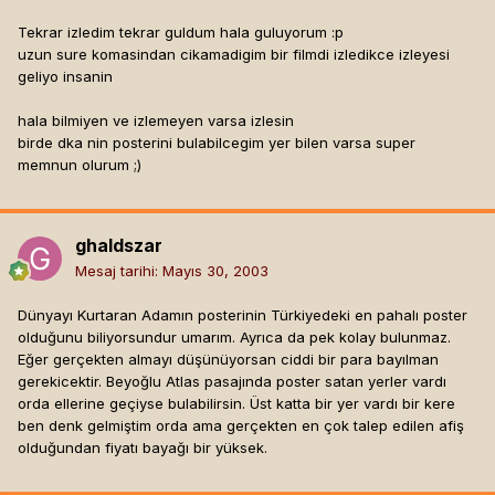
Tekrar izledim tekrar guldum hala guluyorum :p
uzun sure komasindan cikamadigim bir filmdi izledikce izleyesi
geliyo insanin
hala bilmiyen ve izlemeyen varsa izlesin
birde dka nin posterini bulabilcegim yer bilen varsa super
memnun olurum ;)
ghaldszar
Mesaj tarihi:
Mayıs 30, 2003
Dünyayı Kurtaran Adamın posterinin Türkiyedeki en pahalı poster
olduğunu biliyorsundur umarım. Ayrıca da pek kolay bulunmaz.
Eğer gerçekten almayı düşünüyorsan ciddi bir para bayılman
gerekicektir. Beyoğlu Atlas pasajında poster satan yerler vardı
orda ellerine geçiyse bulabilirsin. Üst katta bir yer vardı bir kere
ben denk gelmiştim orda ama gerçekten en çok talep edilen afiş
olduğundan fiyatı bayağı bir yüksek.