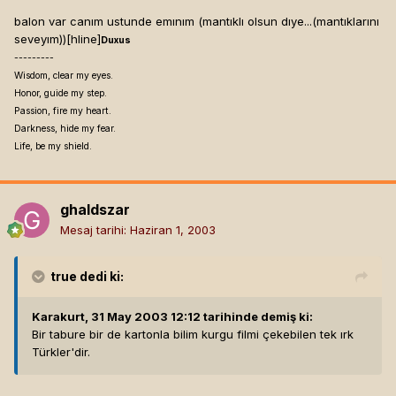
balon var canım ustunde emınım (mantıklı olsun dıye...(mantıklarını
seveyım))[hline]
Duxus
---------
Wisdom, clear my eyes.
Honor, guide my step.
Passion, fire my heart.
Darkness, hide my fear.
Life, be my shield.
ghaldszar
Mesaj tarihi:
Haziran 1, 2003
true
dedi ki:
Karakurt, 31 May 2003 12:12 tarihinde demiş ki:
Bir tabure bir de kartonla bilim kurgu filmi çekebilen tek ırk
Türkler'dir.