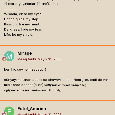
(!) tekrar yayınlarlar :)[hline]
Duxus
---------
Wisdom, clear my eyes.
Honor, guide my step.
Passion, fire my heart.
Darkness, hide my fear.
Life, be my shield.
Mirage
Mesaj tarihi:
Mayıs 31, 2003
ben hiç sevmem zagayı. ;(
dünyayı kurtaran adamı da showtv.net'ten izlemiştim. badi de var
mıdır orda acaba?[hline]
Pretty women makes us buy beer,
Ugly women makes us drink beer.
[Al Bundy]
Estel_Anorien
Mesaj tarihi:
Mayıs 31, 2003