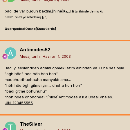
badi de var bugün baktım.[hline]
Ra_d, fi tarihinde demiş ki:
praw'ı belediye zehirlemiş.[/b]
Querquobad Quane[SnowLords]
Antimodes52
Mesaj tarihi:
Haziran 1, 2003
Badi'yi seslendiren adamı öpmek lazım alnından ya. O ne ses öyle
"ögh höe? hea höh hön han"
mauehuefhuehauha manyaktı ama...
"höh höe ögh gitmeliyim... öheha höh hön"
"badi gitme böhühühü"
"höh höea öhöhöhea?"[hline]
Antimodes a.k.a Bhaal Pheles.
UIN: 123455555
TheSilver