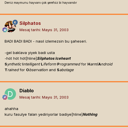
Deniz maymunu hayvanı çok şerefsiz bi hayvandır
Silphatos
Mesaj tarihi:
Mayıs 31, 2003
BADI BADI BADI - nasıl izlemezsin bu şaheseri.
-gel baklava yiyek badi usta
-höt höt höt[hline]
Silphatos Iceheart
S
ynthetic
I
ntelligent
L
ifeform
P
rogrammed
for
H
arm
/
A
ndroid
T
rained
for
O
bservation
and
S
abotage
Diablo
Mesaj tarihi:
Mayıs 31, 2003
ahahha
kuru fasulye falan yediriyorlar badiye[hline]
NothIng