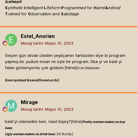
Iceheart
S
ynthetic
I
ntelligent
L
ifeform
P
rogrammed
for
H
arm
/
A
ndroid
T
rained
for
O
bservation
and
S
abotage
Estel_Anorien
Mesaj tarihi:
Mayıs 31, 2003
Geçen gün atvde izledim yeşilçamın fantazileri diye bi program
yapmış bir yudum insan mi öyle bir program. Dka yi ve badi yi
falan gösteriyordu çok güldüm.[hline]
Erive Dedayken
Querquobad Quane[SnowLords]
Mirage
Mesaj tarihi:
Mayıs 31, 2003
badi'yi izlemedim ben. nasıl bişey?[hline]
Pretty women makes us buy
beer,
Ugly women makes us drink beer.
[Al Bundy]