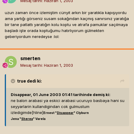
Mesaj tarihi:
Haziran 1, 2003
uzun zaman önce izlemiştim cünyit arkın bir yaratıkla kapışıyordu
ama yartığı görseniz susam sokağından kaçmış sanırsınız yaratığa
bir tane patlattı yaratığın kolu koptu ve atrafa pamuklar saçılmaya
başladı işte orada koptuğumu hatırlıyorum gülmekten
geberiyordum neredeyse :lol:
smerten
Mesaj tarihi:
Haziran 1, 2003
true
dedi ki:
Disappear, 01 June 2003 01:41 tarihinde demiş ki:
ne balon arabasi ya eskici arabasi ucuruyo basbaya hani su
seyyarlarin kullandigindan cok gulmustum
izledigimde[hline]
Ernest "
Disappear
" Clyburn
Jena "
Sherea
" Varela