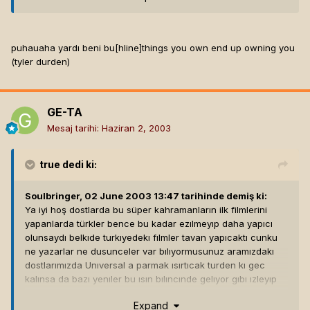
puhauaha yardı beni bu[hline]
things you own end up owning you
(tyler durden)
GE-TA
Mesaj tarihi:
Haziran 2, 2003
true
dedi ki:
Soulbringer, 02 June 2003 13:47 tarihinde demiş ki:
Ya iyi hoş dostlarda bu süper kahramanların ilk filmlerini
yapanlarda türkler bence bu kadar ezılmeyıp daha yapıcı
olunsaydı belkıde turkıyedekı fılmler tavan yapıcaktı cunku
ne yazarlar ne dusunceler var bılıyormusunuz aramızdakı
dostlarımızda Unıversal a parmak ısırtıcak turden kı gec
kalınsa da bazı yenıler bu ısın bılıncınde gelıyor gıbı ızleyıp
gorucegız...
Expand
Ama ılk once Su Televole mantalıtelerıne ıyı bır sktır cekmek