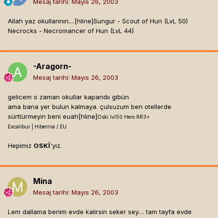
Mesaj tarihi:
Mayıs 26, 2003
Allah yaz okullarının....[hline]
Sungur - Scout of Hun (LvL 50)
Necrocks - Necromancer of Hun (LvL 44)
-Aragorn-
Mesaj tarihi:
Mayıs 26, 2003
gelicem o zaman okullar kapandıı gibün
ama bana yer bulun kalmaya. çulsuzum ben otellerde
sürttürmeyin beni euah[hline]
Oski lvl50 Hero RR3+
Excalibur | Hibernia / EU
Hepimiz
OSKİ
'yiz.
Mina
Mesaj tarihi:
Mayıs 26, 2003
Lem dallama benim evde kalirsin seker sey.... tam tayfa evde