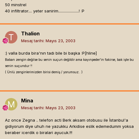
50 minstrel
40 infiltrator.... yeter sanirim......................! :P
Thalion
Mesaj tarihi:
Mayıs 23, 2003
:) valla burda bira'nın tadı bile bi başka :P[hline]
Baban zengin değilse bu senin suçun değildir ama kayınpeder'in fakirse, bak işte bu
senin suçundur !!
( Ünlü zenginlerimizden birisi demiş / yorumsuz.. )
Mina
Mesaj tarihi:
Mayıs 23, 2003
Az once Zegna .. telefon acti Berk aksam otobusu ile İstanbul'a
gidiyorum diye uhuh ne yazukku Arkidise eslik edemedumm yoksa
beraber icerdik o biralari ayucuk.!!!