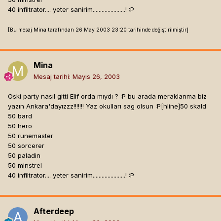
40 infiltrator.... yeter sanirim......................! :P
[Bu mesaj Mina tarafından 26 May 2003 23:20 tarihinde değiştirilmiştir]
Mina
Mesaj tarihi:
Mayıs 26, 2003
Oski party nasıl gitti Elif orda mıydı ? :P bu arada meraklanma biz
yazın Ankara'dayızzz!!!!!!! Yaz okulları sag olsun :P[hline]
50 skald
50 bard
50 hero
50 runemaster
50 sorcerer
50 paladin
50 minstrel
40 infiltrator.... yeter sanirim......................! :P
Afterdeep