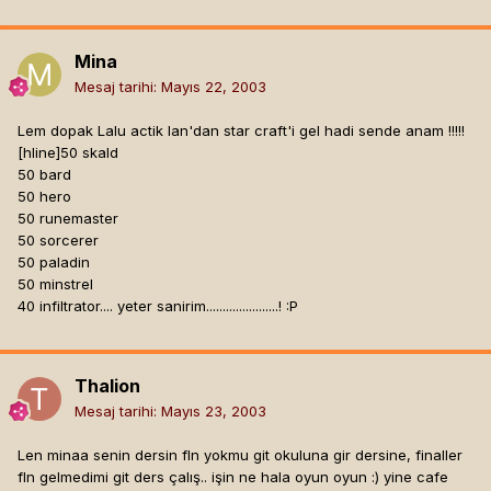
Mina
Mesaj tarihi:
Mayıs 22, 2003
Lem dopak Lalu actik lan'dan star craft'i gel hadi sende anam !!!!!
[hline]
50 skald
50 bard
50 hero
50 runemaster
50 sorcerer
50 paladin
50 minstrel
40 infiltrator.... yeter sanirim......................! :P
Thalion
Mesaj tarihi:
Mayıs 23, 2003
Len minaa senin dersin fln yokmu git okuluna gir dersine, finaller
fln gelmedimi git ders çalış.. işin ne hala oyun oyun :) yine cafe