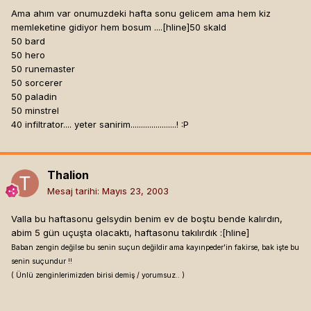
Ama ahım var onumuzdeki hafta sonu gelicem ama hem kiz
memleketine gidiyor hem bosum ....[hline]
50 skald
50 bard
50 hero
50 runemaster
50 sorcerer
50 paladin
50 minstrel
40 infiltrator.... yeter sanirim......................! :P
Thalion
Mesaj tarihi:
Mayıs 23, 2003
Valla bu haftasonu gelsydin benim ev de boştu bende kalırdın,
abim 5 gün uçuşta olacaktı, haftasonu takılırdık :[hline]
Baban zengin değilse bu senin suçun değildir ama kayınpeder'in fakirse, bak işte bu
senin suçundur !!
( Ünlü zenginlerimizden birisi demiş / yorumsuz.. )