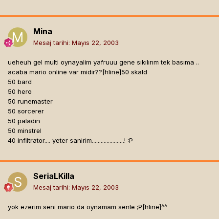
Mina
Mesaj tarihi:
Mayıs 22, 2003
ueheuh gel multi oynayalim yafruuu gene sıkılırım tek basıma ..
acaba mario online var midir??[hline]
50 skald
50 bard
50 hero
50 runemaster
50 sorcerer
50 paladin
50 minstrel
40 infiltrator.... yeter sanirim......................! :P
SeriaLKilla
Mesaj tarihi:
Mayıs 22, 2003
yok ezerim seni mario da oynamam senle ;P[hline]
^^