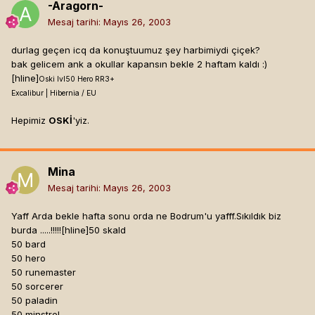
-Aragorn-
Mesaj tarihi:
Mayıs 26, 2003
durlag geçen icq da konuştuumuz şey harbimiydi çiçek?
bak gelicem ank a okullar kapansın bekle 2 haftam kaldı :)
[hline]
Oski lvl50 Hero RR3+
Excalibur | Hibernia / EU
Hepimiz
OSKİ
'yiz.
Mina
Mesaj tarihi:
Mayıs 26, 2003
Yaff Arda bekle hafta sonu orda ne Bodrum'u yafff.Sıkıldık biz
burda .....!!!!![hline]
50 skald
50 bard
50 hero
50 runemaster
50 sorcerer
50 paladin
50 minstrel