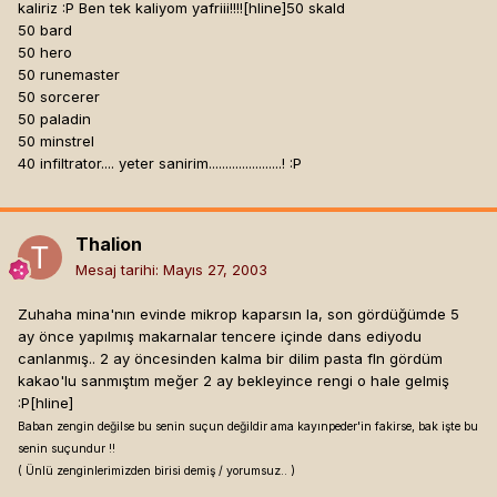
kaliriz :P Ben tek kaliyom yafriii!!!![hline]
50 skald
50 bard
50 hero
50 runemaster
50 sorcerer
50 paladin
50 minstrel
40 infiltrator.... yeter sanirim......................! :P
Thalion
Mesaj tarihi:
Mayıs 27, 2003
Zuhaha mina'nın evinde mikrop kaparsın la, son gördüğümde 5
ay önce yapılmış makarnalar tencere içinde dans ediyodu
canlanmış.. 2 ay öncesinden kalma bir dilim pasta fln gördüm
kakao'lu sanmıştım meğer 2 ay bekleyince rengi o hale gelmiş
:P[hline]
Baban zengin değilse bu senin suçun değildir ama kayınpeder'in fakirse, bak işte bu
senin suçundur !!
( Ünlü zenginlerimizden birisi demiş / yorumsuz.. )