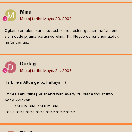
Mina
Mesaj tarihi:
Mayıs 23, 2003
Oglum sen abini kandır,ucustaki hostesleri getirsin hafta sonu
sizin evde pijama partisi verelim.. :P... Neyse darısı onumuzdeki
hafta canus...
Durlag
Mesaj tarihi:
Mayıs 24, 2003
Harbi lem ARda gelioz haftaya :=)
Ezicez seni[hline]
Evil friend with every1,till blade thrust into
body...Ariakan...
..........RIM RIM RIM RIM RIM RIM ..........
:rock::rock::rock::rock::rock::rock::rock: