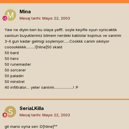
Mina
Mesaj tarihi:
Mayıs 22, 2003
Yaw ne diyim ben bu olaya yafff.. soyle keyifle oyun oynicaktik
saolsun buyuklerimiz bilmem nerdeki kablolar kopmus ve sanirim
3-4 gun kadar gelmigi soyleniyor.......Cookkk canim sıkılıyor
cooookkkkk..........![hline]
50 skald
50 bard
50 hero
50 runemaster
50 sorcerer
50 paladin
50 minstrel
40 infiltrator.... yeter sanirim......................! :P
SeriaLKilla
Mesaj tarihi:
Mayıs 22, 2003
git mario oyna sen :D[hline]
^^