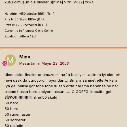
kuşu olmuşun öle diyolar :)[hline]
MCP | MCSE | CCNA
--------------------------------------
Haradrim lvl50 Warden RR5+ [R.I.P]
Rnz lvl50 Skald RR5+ [R.I.P]
Ezzz lvl42 Runemaster [R.I.P]
Currently in Progress Cleric Celine
Excalibur | Albion / EU
Mina
Mesaj tarihi:
Mayıs 23, 2003
Ulem sisko finaller onumuzdeki hafta basliyor....aslinda iyi oldu bir
nevi uzak da duruyorum oyundan..... Bir ara zahmet ette Ankara
'ya gel halimi gor tobe tobe :P sen orda calisma bahanesine her
aksam baska barda iciyormussun ...... O GOBEGİ kucultte gel
SİSKO!!!!!!!!!!!!!!!!!!![hline]
50 skald
50 bard
50 hero
50 runemaster
50 sorcerer
50 paladin