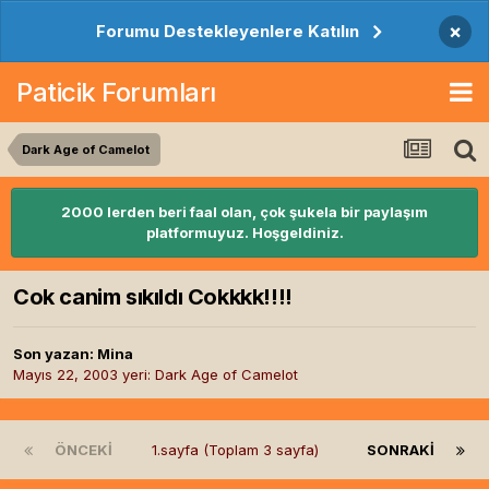
×
Forumu Destekleyenlere Katılın
Paticik Forumları
Dark Age of Camelot
2000 lerden beri faal olan, çok şukela bir paylaşım
platformuyuz. Hoşgeldiniz.
Cok canim sıkıldı Cokkkk!!!!
Son yazan:
Mina
Mayıs 22, 2003
yeri:
Dark Age of Camelot
ÖNCEKI
1.sayfa (Toplam 3 sayfa)
SONRAKI