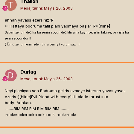
Thalion
Mesaj tarihi:
Mayıs 26, 2003
ahhah yavaşş ezersiniz :P
*! Haftaya bodruma tatil planı yapmaya başlar :P*[hline]
Baban zengin değilse bu senin suçun değildir ama kayınpeder'in fakirse, bak işte bu
senin suçundur !!
( Ünlü zenginlerimizden birisi demiş / yorumsuz.. )
Durlag
Mesaj tarihi:
Mayıs 26, 2003
Neyi planlıyon sen Bodruma geliris ezmeye istersen yavas yavas
ezeris :)[hline]
Evil friend with every1,till blade thrust into
body...Ariakan...
..........RIM RIM RIM RIM RIM RIM ..........
:rock::rock::rock::rock::rock::rock::rock: