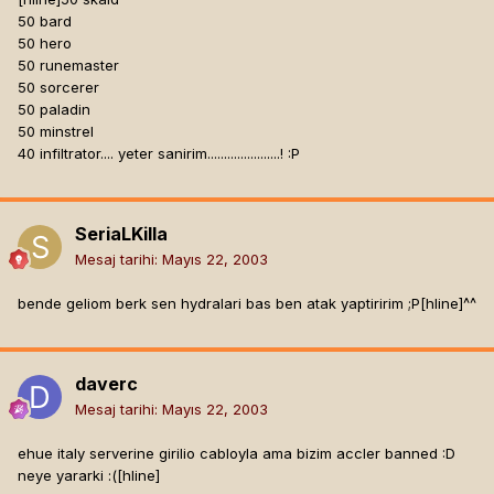
50 bard
50 hero
50 runemaster
50 sorcerer
50 paladin
50 minstrel
40 infiltrator.... yeter sanirim......................! :P
SeriaLKilla
Mesaj tarihi:
Mayıs 22, 2003
bende geliom berk sen hydralari bas ben atak yaptiririm ;P[hline]
^^
daverc
Mesaj tarihi:
Mayıs 22, 2003
ehue italy serverine girilio cabloyla ama bizim accler banned :D
neye yararki :([hline]