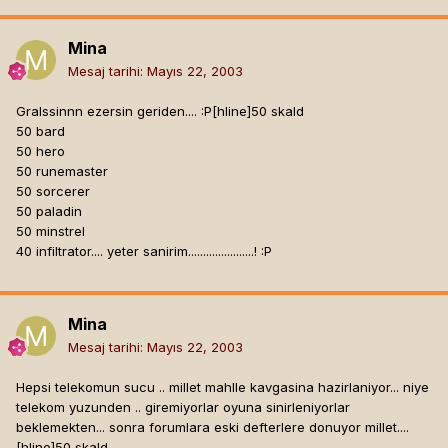
Mina
Mesaj tarihi:
Mayıs 22, 2003
Gralssinnn ezersin geriden.... :P[hline]
50 skald
50 bard
50 hero
50 runemaster
50 sorcerer
50 paladin
50 minstrel
40 infiltrator.... yeter sanirim......................! :P
Mina
Mesaj tarihi:
Mayıs 22, 2003
Hepsi telekomun sucu .. millet mahlle kavgasina hazirlaniyor... niye
telekom yuzunden .. giremiyorlar oyuna sinirleniyorlar
beklemekten... sonra forumlara eski defterlere donuyor millet....
[hline]
50 skald