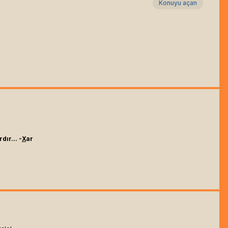
Konuyu açan
dır... -
X
ar