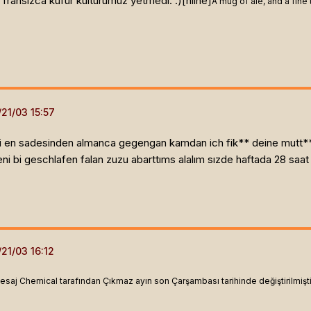
fransızca küfür kültürümüz yetmedi. :)[hline]
A mug of ale, and a fine 
mdi en sadesinden almanca gegengan kamdan ich fik** deine mutt**
deni bi geschlafen falan zuzu abarttıms alalım sızde haftada 28 s
esaj Chemical tarafından Çıkmaz ayın son Çarşambası tarihinde değiştirilmişti