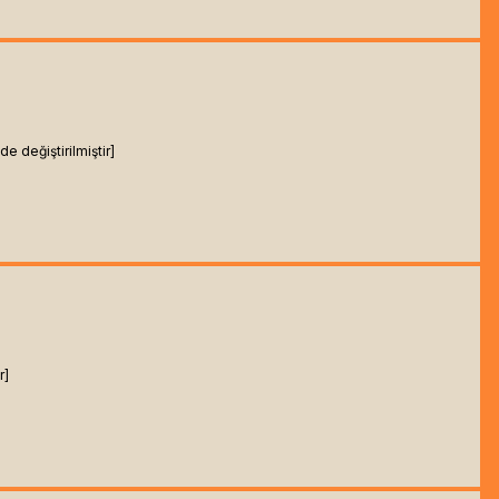
 değiştirilmiştir]
r]