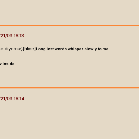
ne diyomuş[hline]
Long lost words whisper slowly to me
w inside