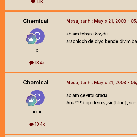
1.1k
Chemical
Mesaj tarihi:
Mayıs 21, 2003
ablam tehşisi koydu
arschloch de diyo bende diyim bari
=o=
13.4k
Chemical
Mesaj tarihi:
Mayıs 21, 2003
ablam çevirdi orada
Ana*** biiip demişşsin[hline]
[Bu m
=o=
13.4k