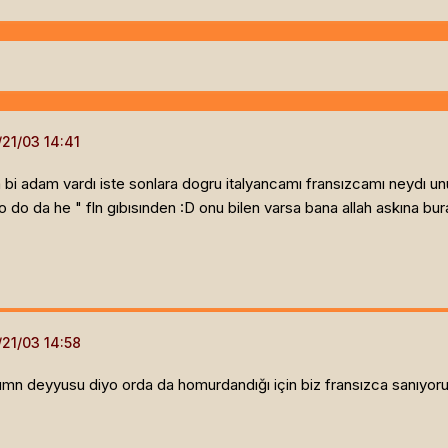
bi adam vardı iste sonlara dogru italyancamı fransızcamı neydı unu
o da he " fln gıbısınden :D onu bilen varsa bana allah askına bur
odumn deyyusu diyo orda da homurdandığı için biz fransızca sanıyoruz