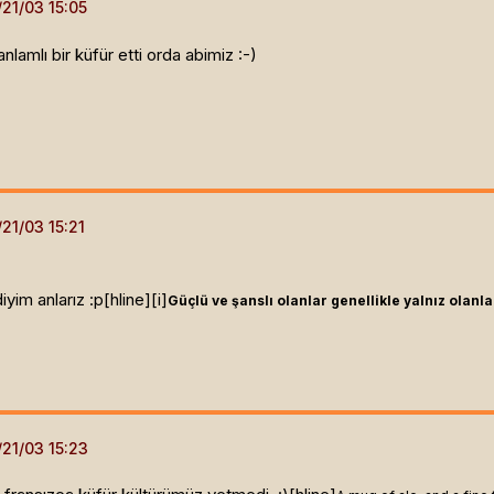
amlı bir küfür etti orda abimiz :-)
iyim anlarız :p[hline]
[i]
Güçlü ve şanslı olanlar genellikle yalnız olanlar