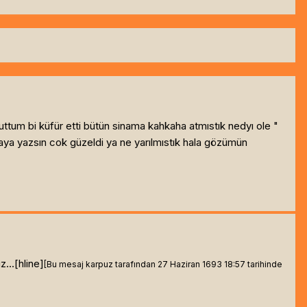
ttum bi küfür etti bütün sinama kahkaha atmıstık nedyı ole "
aya yazsın cok güzeldi ya ne yarılmıstık hala gözümün
...[hline]
[Bu mesaj karpuz tarafından 27 Haziran 1693 18:57 tarihinde