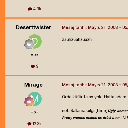
4.9k
Deserttwister
Mesaj tarihi:
Mayıs 21, 2003
zauhzuahzuazh
=o=
9
Mirage
Mesaj tarihi:
Mayıs 21, 2003
Orda küfür falan yok. Hatta adam 
not: Sallama bilgi.[hline]
Ugly women
=o=
Pretty women makes us drink beer.
[Al 
12.3k