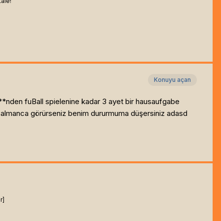
tale!
Konuyu açan
*nden fuBall spielenine kadar 3 ayet bir hausaufgabe
aat almanca görürseniz benim dururmuma düşersiniz adasd
r]