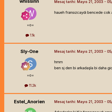
whissinn
Mesaj tarihi:
Mayıs 21, 2003
haueh fransızcaydı bencede cok anl
=o=
1.1k
Sly-One
Mesaj tarihi:
Mayıs 21, 2003
hmm
ben sj den bi arkadaşla bi daha gid
=o=
11.2k
Estel_Anorien
Mesaj tarihi:
Mayıs 21, 2003