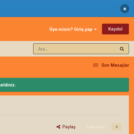
×
Kaydol
Üye misin? Giriş yap
Son Mesajlar
eldiniz.
Paylaş
Takipçiler
0