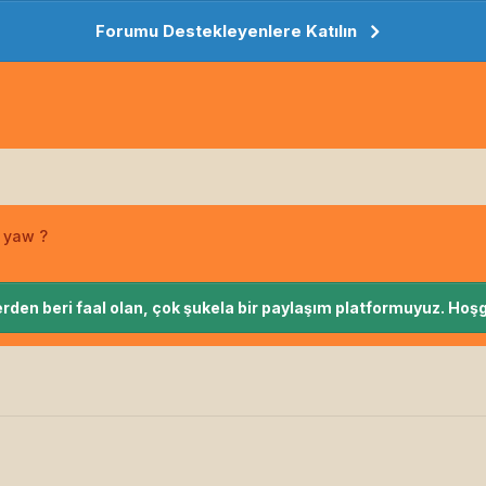
Forumu Destekleyenlere Katılın
i yaw ?
rden beri faal olan, çok şukela bir paylaşım platformuyuz. Hoşg