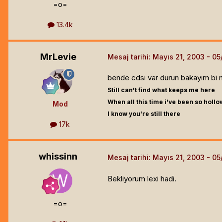
=o=
13.4k
MrLevie
Mesaj tarihi:
Mayıs 21, 2003
bende cdsi var durun bakayım bi 
Still can't find what keeps me here
When all this time i've been so hollo
Mod
I know you're still there
17k
whissinn
Mesaj tarihi:
Mayıs 21, 2003
Bekliyorum lexi hadi.
=o=