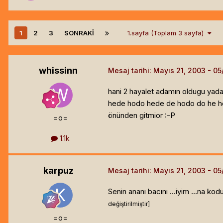
1
2
3
SONRAKI
1.sayfa (Toplam 3 sayfa)
whissinn
Mesaj tarihi:
Mayıs 21, 2003
hani 2 hayalet adamın oldugu yada 
hede hodo hede de hodo do he ho d
önünden gitmior :-P
=o=
1.1k
karpuz
Mesaj tarihi:
Mayıs 21, 2003
Senin ananı bacını ...iyim ...na k
değiştirilmiştir]
=o=