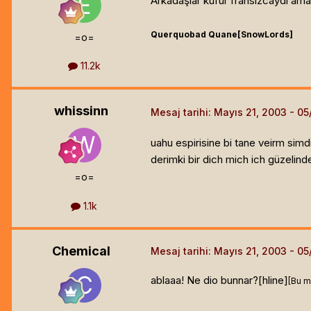
Arkadaşlar küfür fransızcaydı ama 
Querquobad Quane[SnowLords]
=o=
11.2k
whissinn
Mesaj tarihi:
Mayıs 21, 2003
uahu espirisine bi tane veirm si
derimki bir dich mich ich güzelin
=o=
1.1k
Chemical
Mesaj tarihi:
Mayıs 21, 2003
ablaaa! Ne dio bunnar?[hline]
[Bu m