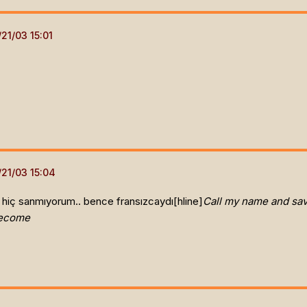
? hiç sanmıyorum.. bence fransızcaydı[hline]
Call my name and sav
become