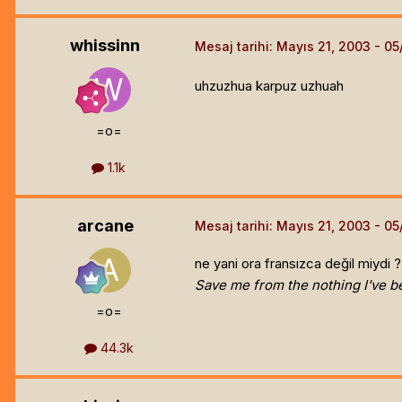
whissinn
Mesaj tarihi:
Mayıs 21, 2003
uhzuzhua karpuz uzhuah
=o=
1.1k
arcane
Mesaj tarihi:
Mayıs 21, 2003
ne yani ora fransızca değil miydi 
Save me from the nothing I've 
=o=
44.3k