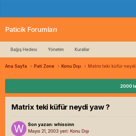
Paticik Forumları
Bağış Hedesi
Yönetim
Kurallar
Ana Sayfa
Pati Zone
Konu Dışı
Matrix teki küfür neyd
2000 le
Matrix teki küfür neydi yaw ?
Son yazan:
whissinn
Mayıs 21, 2003
yeri:
Konu Dışı