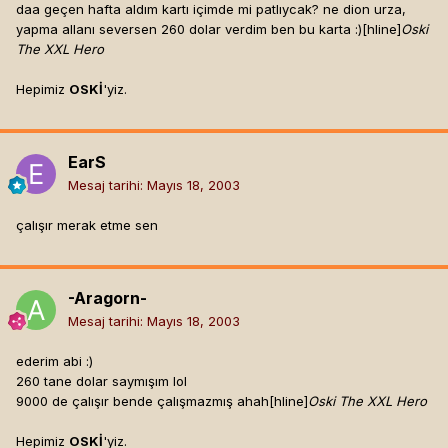
daa geçen hafta aldım kartı içimde mi patlıycak? ne dion urza,
yapma allanı seversen 260 dolar verdim ben bu karta :)[hline]
Oski
The XXL Hero
Hepimiz
OSKİ
'yiz.
EarS
Mesaj tarihi:
Mayıs 18, 2003
çalışır merak etme sen
-Aragorn-
Mesaj tarihi:
Mayıs 18, 2003
ederim abi :)
260 tane dolar saymışım lol
9000 de çalışır bende çalışmazmış ahah[hline]
Oski The XXL Hero
Hepimiz
OSKİ
'yiz.