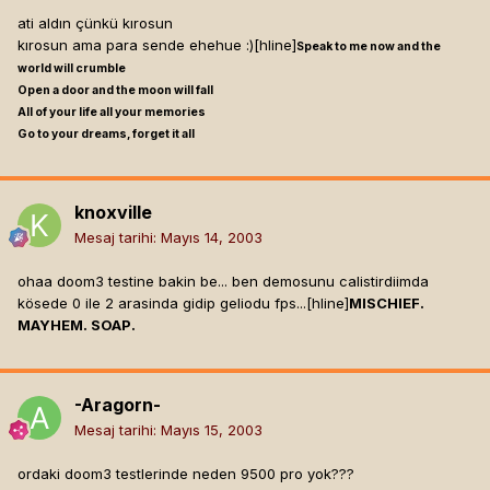
ati aldın çünkü kırosun
kırosun ama para sende ehehue :)[hline]
Speak to me now and the
world will crumble
Open a door and the moon will fall
All of your life all your memories
Go to your dreams, forget it all
knoxville
Mesaj tarihi:
Mayıs 14, 2003
ohaa doom3 testine bakin be... ben demosunu calistirdiimda
kösede 0 ile 2 arasinda gidip geliodu fps...[hline]
MISCHIEF.
MAYHEM. SOAP.
-Aragorn-
Mesaj tarihi:
Mayıs 15, 2003
ordaki doom3 testlerinde neden 9500 pro yok???