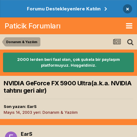
×
Forumu Destekleyenlere Katılın
Paticik Forumları
Donanım & Yazılım
2000 lerden beri faal olan, çok şukela bir paylaşım
platformuyuz. Hoşgeldiniz.
NVIDIA GeForce FX 5900 Ultra(a.k.a. NVIDIA
tahtını geri alır)
Son yazan:
EarS
Mayıs 14, 2003
yeri:
Donanım & Yazılım
EarS