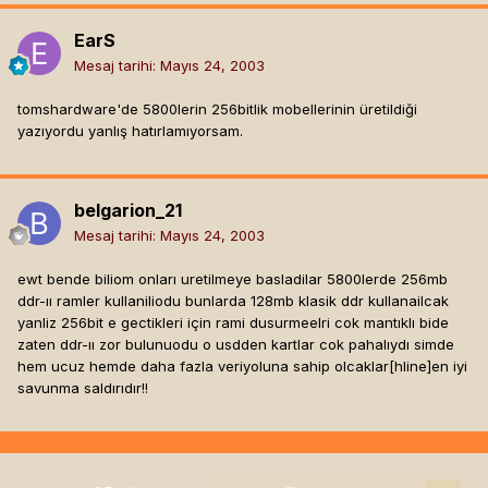
EarS
Mesaj tarihi:
Mayıs 24, 2003
tomshardware'de 5800lerin 256bitlik mobellerinin üretildiği
yazıyordu yanlış hatırlamıyorsam.
belgarion_21
Mesaj tarihi:
Mayıs 24, 2003
ewt bende biliom onları uretilmeye basladilar 5800lerde 256mb
ddr-ıı ramler kullaniliodu bunlarda 128mb klasik ddr kullanailcak
yanliz 256bit e gectikleri için rami dusurmeelri cok mantıklı bide
zaten ddr-ıı zor bulunuodu o usdden kartlar cok pahalıydı simde
hem ucuz hemde daha fazla veriyoluna sahip olcaklar[hline]
en iyi
savunma saldırıdır!!