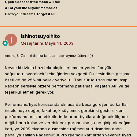
Open a door and the moon will fall
All of your life all your memories
Go to your dreams, forget it all
Ishinotsuyoihito
Mesaj tarihi:
Mayıs 14, 2003
Arcane, UrZa... İki dakika konudan sapmayınız lütfen..! [:)
Neyse ki nVidia bazı teknolojik ilerlemeler yerine "büyük
soğutucu+overclock" tekniğinden vazgeçti. Bu sevindirici gelişme,
özellikle de 256-bit bellek veriyolu... Tabi sürücü sorunlarını aşıp
Radeon serisiyle bizlere performans patlaması yaşatan Ati' ye de
teşekkür etmek gerekiyor.
Performans/fiyat konusunda olmasa da başa güreşen bu kartlar
incelemeye değer; fakat açık söylemek gerekir ki gösterdikleri
performans artışları etiketlerinde artan fiyatlara değecek ölçüde
değil. bana kalsa ve verebilecek param olsa şu an gidip alacağım
kart, ya 200$ civarına düşmesine rağmen yurt dışından daha
pahalıya satılan Radeon9500Pro işlemcili kartlardan veyahut fiyatı