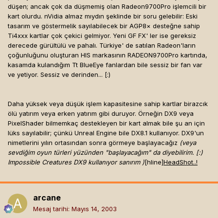
düşen; ancak çok da düşmemiş olan Radeon9700Pro işlemcili bir
kart olurdu. nVidia almaz mıydın şeklinde bir soru gelebilir: Eski
tasarım ve göstermelik sayılabilecek bir AGP8× desteğne sahip
Ti4xxx kartlar çok çekici gelmiyor. Yeni GF FX' ler ise gereksiz
derecede gürültülü ve pahalı. Türkiye' de satılan Radeon'ların
çoğunluğunu oluşturan HIS markasının RADEON9700Pro kartında,
kasamda kulandığım Tt BlueEye fanlardan bile sessiz bir fan var
ve yetiyor. Sessiz ve derinden... [:)
Daha yüksek veya düşük işlem kapasitesine sahip kartlar birazcık
ölü yatırım veya erken yatırım gibi duruyor. Örneğin DX9 veya
PixelShader bilmemkaç destekleyen bir kart almak bile şu an için
lüks sayılabilir; çünkü Unreal Engine bile DX8.1 kullanıyor. DX9'un
nimetlerini yılın ortasından sonra görmeye başlayacağız
(veya
sevdiğim oyun türleri yüzünden "başlayacağım" da diyebilirim. [:)
Impossible Creatures DX9 kullanıyor sanırım )
[hline]
HeadShot..!
arcane
Mesaj tarihi:
Mayıs 14, 2003