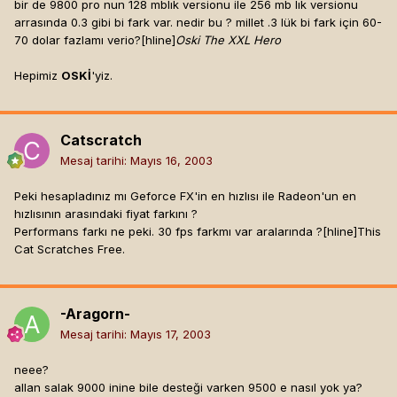
bir de 9800 pro nun 128 mblık versionu ile 256 mb lık versionu
arrasında 0.3 gibi bi fark var. nedir bu ? millet .3 lük bi fark için 60-
70 dolar fazlamı verio?[hline]
Oski The XXL Hero
Hepimiz
OSKİ
'yiz.
Catscratch
Mesaj tarihi:
Mayıs 16, 2003
Peki hesapladınız mı Geforce FX'in en hızlısı ile Radeon'un en
hızlısının arasındaki fiyat farkını ?
Performans farkı ne peki. 30 fps farkmı var aralarında ?[hline]
This
Cat Scratches Free.
-Aragorn-
Mesaj tarihi:
Mayıs 17, 2003
neee?
allan salak 9000 inine bile desteği varken 9500 e nasıl yok ya?