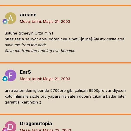
arcane
Mesaj tarihi:
Mayıs 21, 2003
üstüne gitmeyin Urza mın !
biraz fazla sallıyor abisi öğrenicek elbet :)[hline]
Call my name and
save me from the dark
Save me from the nothing I've become
EarS
Mesaj tarihi:
Mayıs 21, 2003
urza zaten demiş bende 9700pro gibi çalışan 9500pro var diye.en
kötü ihtimalle sizde o/c yaparsınız.zaten doom3 çıkana kadar biter
garantisi kartınızın :)
Dragonutopia
Mesaj tarihi:
Mayıs 22, 2003