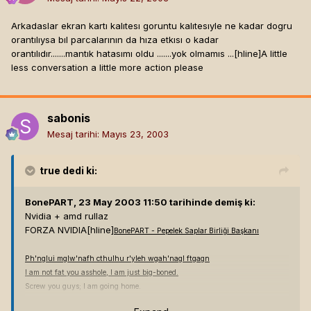
Arkadaslar ekran kartı kalıtesı goruntu kalıtesıyle ne kadar dogru
orantılıysa bıl parcalarının da hıza etkısı o kadar
orantılıdır.......mantık hatasımı oldu .......yok olmamıs ...[hline]
A little
less conversation a little more action please
sabonis
Mesaj tarihi:
Mayıs 23, 2003
true
dedi ki:
BonePART, 23 May 2003 11:50 tarihinde demiş ki:
Nvidia + amd rullaz
FORZA NVIDIA[hline]
BonePART - Pepelek Saplar Birliği Başkanı
Ph'nglui mglw'nafh cthulhu r'yleh wgah'nagl ftgagn
I am not fat you asshole, I am just big-boned.
Screw you guys; I am going home.
You must respect my authoritaaaaaaa.