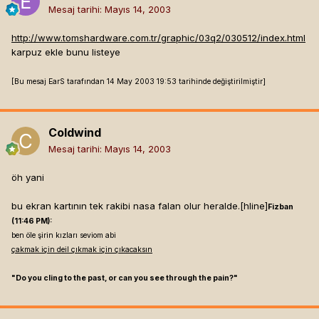
Mesaj tarihi:
Mayıs 14, 2003
http://www.tomshardware.com.tr/graphic/03q2/030512/index.html
karpuz ekle bunu listeye
[Bu mesaj EarS tarafından 14 May 2003 19:53 tarihinde değiştirilmiştir]
Coldwind
Mesaj tarihi:
Mayıs 14, 2003
öh yani
bu ekran kartının tek rakibi nasa falan olur heralde.[hline]
Fizban
(11:46 PM):
ben öle şirin kızları seviom abi
çakmak için deil çıkmak için çıkacaksın
"Do you cling to the past, or can you see through the pain?"