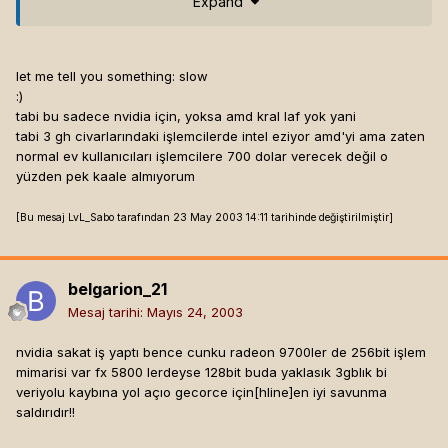
Expand
BonePART FriarHealSuxx of Hun - Kay Server - Level 50 Drunken Friaa -
(At last)
let me tell you something: slow
:)
tabi bu sadece nvidia için, yoksa amd kral laf yok yani
tabi 3 gh civarlarındaki işlemcilerde intel eziyor amd'yi ama zaten
normal ev kullanıcıları işlemcilere 700 dolar verecek değil o
yüzden pek kaale almıyorum
[Bu mesaj LvL_Sabo tarafından 23 May 2003 14:11 tarihinde değiştirilmiştir]
belgarion_21
Mesaj tarihi:
Mayıs 24, 2003
nvidia sakat iş yaptı bence cunku radeon 9700ler de 256bit işlem
mimarisi var fx 5800 lerdeyse 128bit buda yaklasık 3gblık bi
veriyolu kaybına yol açıo gecorce için[hline]
en iyi savunma
saldırıdır!!