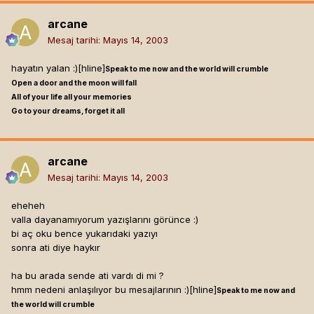
arcane
Mesaj tarihi:
Mayıs 14, 2003
hayatın yalan :)[hline]
Speak to me now and the world will crumble
Open a door and the moon will fall
All of your life all your memories
Go to your dreams, forget it all
arcane
Mesaj tarihi:
Mayıs 14, 2003
eheheh
valla dayanamıyorum yazışlarını görünce :)
bi aç oku bence yukarıdaki yazıyı
sonra ati diye haykır
ha bu arada sende ati vardı di mi ?
hmm nedeni anlaşılıyor bu mesajlarının :)[hline]
Speak to me now and
the world will crumble