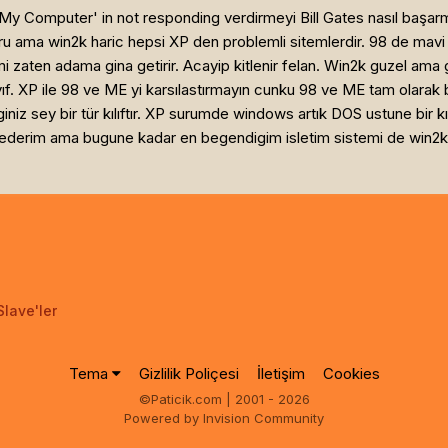
 My Computer' in not responding verdirmeyi Bill Gates nasıl başa
u ama win2k haric hepsi XP den problemli sitemlerdir. 98 de mavi 
 zaten adama gina getirir. Acayip kitlenir felan. Win2k guzel ama
f. XP ile 98 ve ME yi karsılastırmayın cunku 98 ve ME tam olarak bir 
iz sey bir tür kılıftır. XP surumde windows artık DOS ustune bir kıl
ederim ama bugune kadar en begendigim isletim sistemi de win2k di
lave'ler
Tema
Gizlilik Poliçesi
İletişim
Cookies
©Paticik.com | 2001 - 2026
Powered by Invision Community