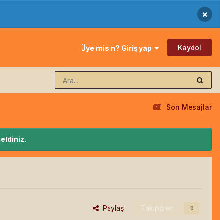
×
Kaydol
Üye misin? Giriş yap
Son Mesajlar
eldiniz.
Paylaş
Takipçiler
0