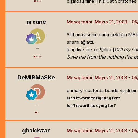
dışında.[hline]
This Cat Scratches 
3.4k
arcane
Mesaj tarihi:
Mayıs 21, 2003
Silthanas senin bana çektiğin ME 
anamı ağlattı..
long live the xp ![hline]
Call my na
=o=
Save me from the nothing I've 
44.3k
DeMiRMaSKe
Mesaj tarihi:
Mayıs 21, 2003
primary masterda bende vardı bir b
Isn't it worth to fighting for?
=o=
Isn't it worth to dying for?
2k
ghaldszar
Mesaj tarihi:
Mayıs 21, 2003