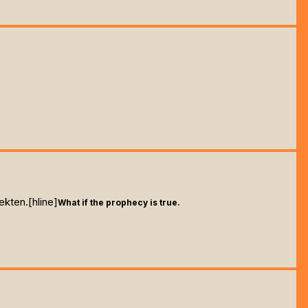
ekten.[hline]
What if the prophecy is true.