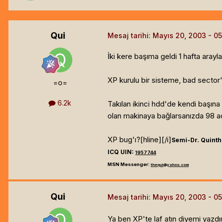
Qui
Mesaj tarihi:
Mayıs 20, 2003
İki kere başıma geldi 1 hafta arayl
XP kurulu bir sisteme, bad sector'
=o=
6.2k
Takılan ikinci hdd'de kendi başına 
olan makinaya bağlarsanızda 98 açı
XP bug'ı?[hline]
[/i]
Semi-Dr. Quinth
ICQ UIN:
1957744
MSN Messenger:
thequi@yahoo.com
Qui
Mesaj tarihi:
Mayıs 20, 2003
Ya ben XP'te laf atın diyemi yazdı