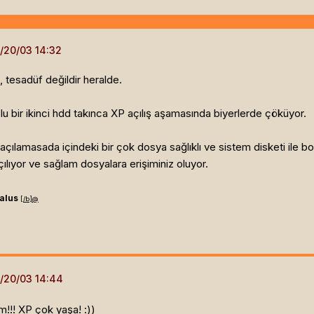
a, tesadüf değildir heralde.
lu bir ikinci hdd takınca XP açılış aşamasında biyerlerde çöküyor.
açılamasada içindeki bir çok dosya sağlıklı ve sistem disketi ile bo
lıyor ve sağlam dosyalara erişiminiz oluyor.
alus
[/b]
@
m!!! XP çok yaşa! :))