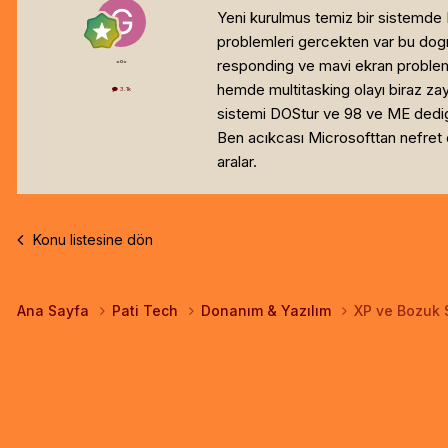
Yeni kurulmus temiz bir sistemde
problemleri gercekten var bu dogr
responding ve mavi ekran problemi
=o=
hemde multitasking olayı biraz zayı
3.1k
sistemi DOStur ve 98 ve ME dedigin
Ben acıkcası Microsofttan nefret 
aralar.
Konu listesine dön
Ana Sayfa
Pati Tech
Donanım & Yazılım
XP ve Bozuk S