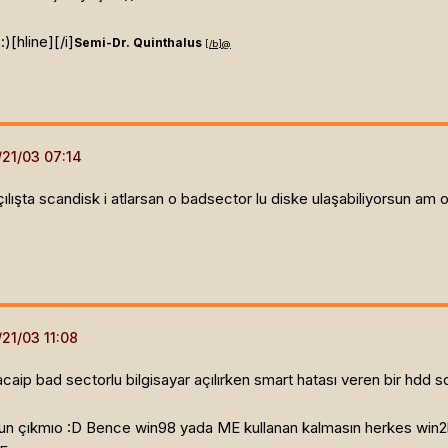
:)[hline]
[/i]
Semi-Dr. Quinthalus
[/b]
@
lışta scandisk i atlarsan o badsector lu diske ulaşabiliyorsun am 
aip bad sectorlu bilgisayar açılırken smart hatası veren bir hdd s
 çıkmıo :D Bence win98 yada ME kullanan kalmasın herkes win2k'