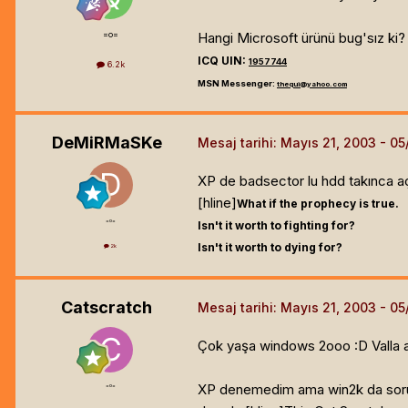
=o=
Hangi Microsoft ürünü bug'sız ki? 
ICQ UIN:
1957744
6.2k
MSN Messenger:
thequi@yahoo.com
DeMiRMaSKe
Mesaj tarihi:
Mayıs 21, 2003
XP de badsector lu hdd takınca açı
[hline]
What if the prophecy is true.
=o=
Isn't it worth to fighting for?
Isn't it worth to dying for?
2k
Catscratch
Mesaj tarihi:
Mayıs 21, 2003
Çok yaşa windows 2ooo :D Valla ac
XP denemedim ama win2k da sorun
=o=