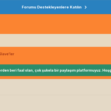
Forumu Destekleyenlere Katılın
lave'ler
rden beri faal olan, çok şukela bir paylaşım platformuyuz. Hoşg