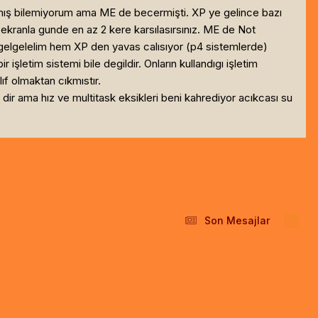
rmış bilemiyorum ama ME de becermişti. XP ye gelince bazı
ekranla gunde en az 2 kere karsılasırsınız. ME de Not
 gelgelelim hem XP den yavas calısıyor (p4 sistemlerde)
işletim sistemi bile degildir. Onların kullandıgı işletim
ıf olmaktan cıkmıstır.
r ama hız ve multitask eksikleri beni kahrediyor acıkcası su
Son Mesajlar