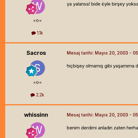
ya yalansa! bide öyle birşey yoks
=o=
1.1k
Sacros
Mesaj tarihi:
Mayıs 20, 2003
hiçbişey olmamış gibi yaşamıma 
=o=
2.2k
whissinn
Mesaj tarihi:
Mayıs 20, 2003
benim derdimi anladın zaten herha