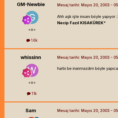
GM-Newbie
Mesaj tarihi:
Mayıs 20, 2003
Ahh aşk işte insanı böyle yapıyor :
Necip Fazıl KISAKÜREK
*
=o=
1.6k
whissinn
Mesaj tarihi:
Mayıs 20, 2003
harbi be inanmazdım böyle yapıcag
=o=
1.1k
Sam
Mesaj tarihi:
Mayıs 20, 2003