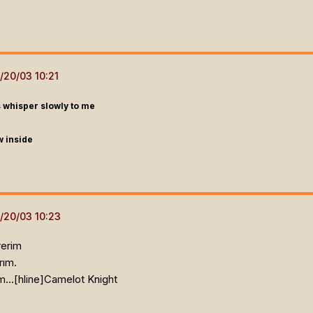
 whisper slowly to me
w inside
rerim
rım.
..[hline]
Camelot Knight