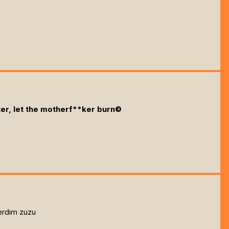
ter, let the motherf**ker burn©
derdım zuzu