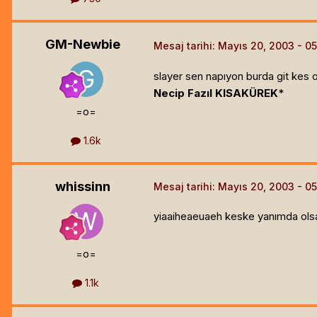
GM-Newbie
Mesaj tarihi:
Mayıs 20, 2003
slayer sen napıyon burda git kes ol
Necip Fazıl KISAKÜREK
*
=o=
1.6k
whissinn
Mesaj tarihi:
Mayıs 20, 2003
yiaaiheaeuaeh keske yanımda olsa 
=o=
1.1k