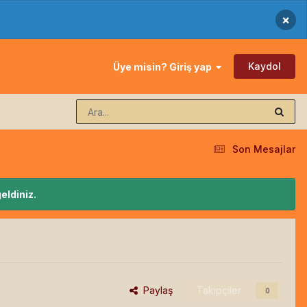
×
Kaydol
Üye misin? Giriş yap
Son Mesajlar
eldiniz.
Paylaş
Takipçiler
0