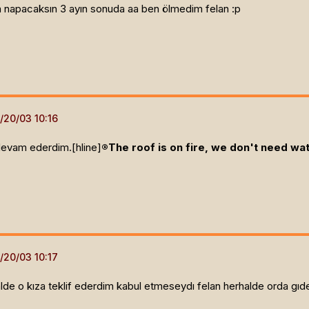
a napacaksın 3 ayın sonuda aa ben ölmedim felan :p
devam ederdim.[hline]
®The roof is on fire, we don't need wa
lde o kıza teklif ederdim kabul etmeseydı felan herhalde orda gı