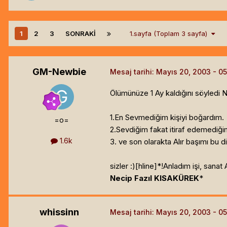
1
2
3
SONRAKI
1.sayfa (Toplam 3 sayfa)
GM-Newbie
Mesaj tarihi:
Mayıs 20, 2003
Ölümünüze 1 Ay kaldığını söyledi N
1.En Sevmediğim kişiyi boğardım.
=o=
2.Sevdiğim fakat itiraf edemediği
1.6k
3. ve son olarakta Alır başımı bu d
sizler :)[hline]
*!Anladım işi, sanat
Necip Fazıl KISAKÜREK
*
whissinn
Mesaj tarihi:
Mayıs 20, 2003