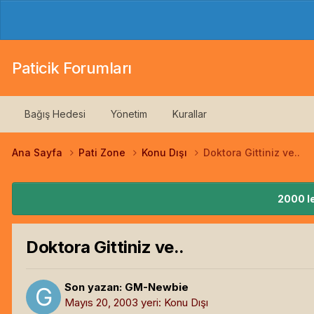
Paticik Forumları
Bağış Hedesi
Yönetim
Kurallar
Ana Sayfa
Pati Zone
Konu Dışı
Doktora Gittiniz ve..
2000 le
Doktora Gittiniz ve..
Son yazan:
GM-Newbie
Mayıs 20, 2003
yeri:
Konu Dışı