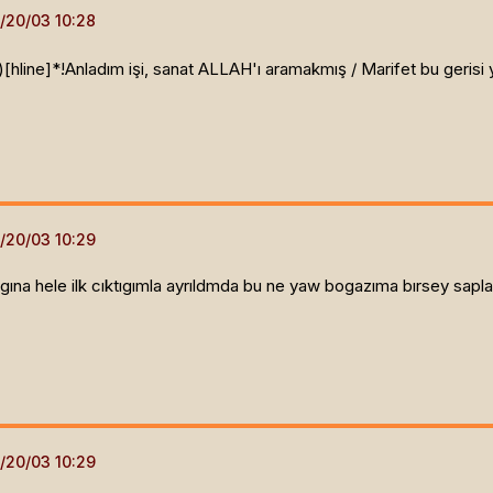
)[hline]
*!Anladım işi, sanat ALLAH'ı aramakmış / Marifet bu gerisi
ına hele ilk cıktıgımla ayrıldmda bu ne yaw bogazıma bırsey sapla