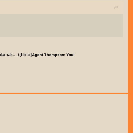
lamak.. :)[hline]
Agent Thompson: You!