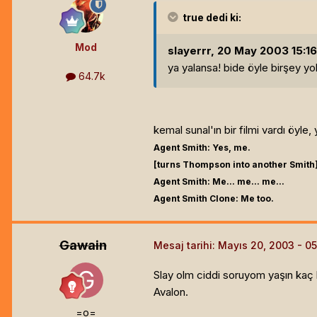
true
dedi ki:
Mod
slayerrr, 20 May 2003 15:16 
ya yalansa! bide öyle birşey y
64.7k
kemal sunal'ın bir filmi vardı öyle
Agent Smith: Yes, me.
[turns Thompson into another Smith
Agent Smith: Me... me... me...
Agent Smith Clone: Me too.
Gawain
Mesaj tarihi:
Mayıs 20, 2003
Slay olm ciddi soruyom yaşın kaç h
Avalon.
=o=