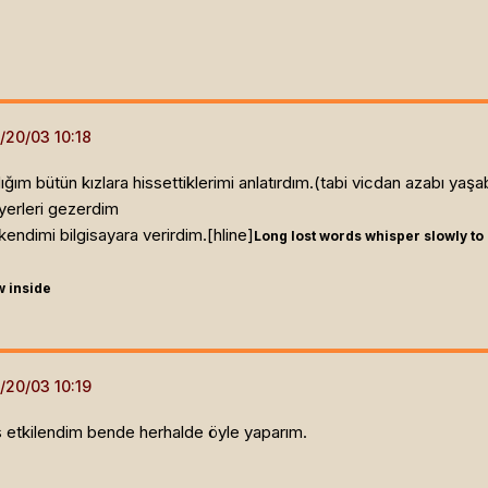
m bütün kızlara hissettiklerimi anlatırdım.(tabi vicdan azabı yaşab
yerleri gezerdim
endimi bilgisayara verirdim.[hline]
Long lost words whisper slowly to
w inside
s etkilendim bende herhalde öyle yaparım.