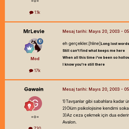
=o=
1.1k
MrLevie
Mesaj tarihi:
Mayıs 20, 2003
eh gerçekler.[hline]
Long lost words
Still can't find what keeps me here
When all this time i've been so hollo
Mod
I know you're still there
17k
Gawain
Mesaj tarihi:
Mayıs 20, 2003
1)Tavşanlar gibi sabahlara kadar ü
2)Ölüm psikolojisine kendimi soka
3)Az ceza çekmek için dua ederim.
=o=
Avalon.
730