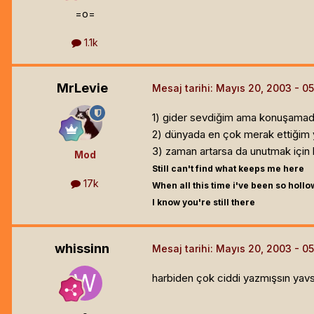
=o=
1.1k
MrLevie
Mesaj tarihi:
Mayıs 20, 2003
1) gider sevdiğim ama konuşamadığı
2) dünyada en çok merak ettiğim 
3) zaman artarsa da unutmak için k
Mod
Still can't find what keeps me here
17k
When all this time i've been so hollo
I know you're still there
whissinn
Mesaj tarihi:
Mayıs 20, 2003
harbiden çok ciddi yazmışsın yav