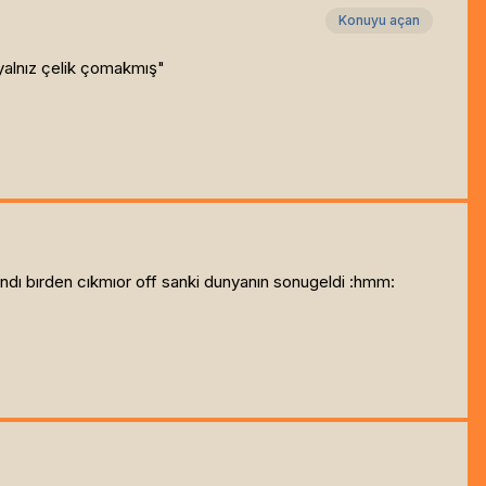
Konuyu açan
 yalnız çelik çomakmış"
ndı bırden cıkmıor off sanki dunyanın sonugeldi :hmm: