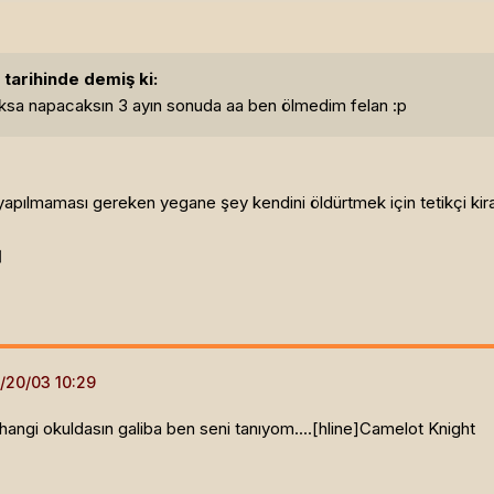
tarihinde demiş ki:
oksa napacaksın 3 ayın sonuda aa ben ölmedim felan :p
, yapılmaması gereken yegane şey kendini öldürtmek için tetikçi kira
]
angi okuldasın galiba ben seni tanıyom....[hline]
Camelot Knight