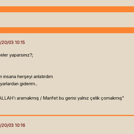
eler yaparsınız?;
m insana herşeyi anlatırdım
iyarlardan giderim..
 ALLAH'ı aramakmış / Marifet bu gerisi yalnız çelik çomakmış"