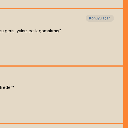
Konuyu açan
bu gerisi yalnız çelik çomakmış"
li eder*