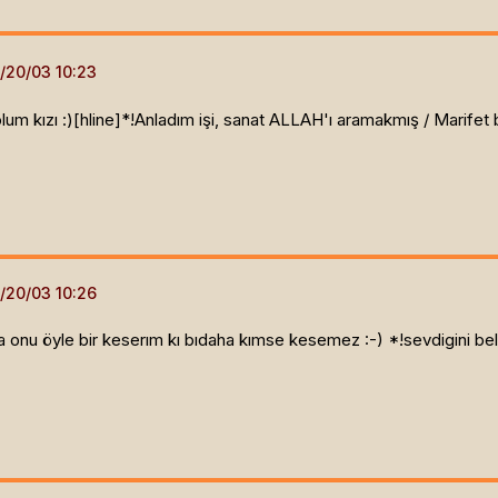
um kızı :)[hline]
*!Anladım işi, sanat ALLAH'ı aramakmış / Marifet 
onu öyle bir keserım kı bıdaha kımse kesemez :-) *!sevdigini bel