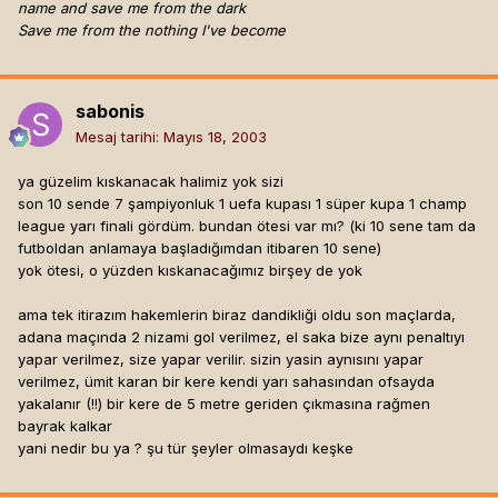
name and save me from the dark
Save me from the nothing I've become
sabonis
Mesaj tarihi:
Mayıs 18, 2003
ya güzelim kıskanacak halimiz yok sizi
son 10 sende 7 şampiyonluk 1 uefa kupası 1 süper kupa 1 champ
league yarı finali gördüm. bundan ötesi var mı? (ki 10 sene tam da
futboldan anlamaya başladığımdan itibaren 10 sene)
yok ötesi, o yüzden kıskanacağımız birşey de yok
ama tek itirazım hakemlerin biraz dandikliği oldu son maçlarda,
adana maçında 2 nizami gol verilmez, el saka bize aynı penaltıyı
yapar verilmez, size yapar verilir. sizin yasin aynısını yapar
verilmez, ümit karan bir kere kendi yarı sahasından ofsayda
yakalanır (!!) bir kere de 5 metre geriden çıkmasına rağmen
bayrak kalkar
yani nedir bu ya ? şu tür şeyler olmasaydı keşke