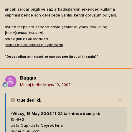
ancak serdar bilgili ve saz arkadaşlarının erkenden kutlama
yapması bence son derecede yanlış. kendi görüşüm bu yani.
ayrıca mephisto senden böyle şeyler duymak çok ilginç.
[hline]
Fizban (11:46 PM):
ben öle şirin kızları seviom abi
çakmak için deil çıkmak için çıkacaksın
"Do you cling to the past, or can you see through the pain?"
Baggio
Mesaj tarihi:
Mayıs 19, 2003
true
dedi ki:
-Wissy, 19 May 2003 11:22 tarihinde demiş ki:
15>9+2
Uefa Cup>Uefa Ceyrek Finali
Super Cup>???