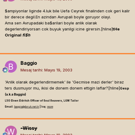
$ampiyonlar liginde 4.luk bile Uefa Ceyrek finalinden cok geri kalir
bir derece degil.En azindan Avrupali boyle goruyor olayi.
Ama sen Avrupadaki ba$arilari boyle anlik olarak
degerlendiriyorsan cok buyuk yanilgi icine girersin.[hline]
tHe
Original
fi$h
Baggio
Mesaj tarihi:
Mayıs 19, 2003
'Anlik olarak degerlendirmemek' ile 'Gecmise mazi derler' biraz
ters dusmuyor mu, ikisi de donem donem ettigin laflar?[hline]
Gesp
(a.k.a Baggio)
L50 Elven Eldritch Officer of Soul Reavers, LGM Tailor
Email:
baggio@doruk.net.tr
| Icq:
5100111
-Wissy