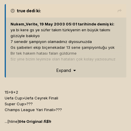
true
dedi ki:
Nukem_Verite, 19 May 2003 05:01 tarihinde demiş ki:
ya bi kere gs ye süfer takım türkiyenin en büyük takımı
gözüyle bakılıyo
7 senedir şampiyon olamadınız diyosunuzda
Gs şaibeleri ekip biçenekadar 13 sene şampiyonluğu yok
Bir tek hakem hatası falan güldürme
Siz yine bizim leyimize olan hataları çok kolay yazıosunuz
fakat sizin ytaptıklarınızı ne bizim yazmayaa nede sizin
Expand
okumaya ömrünüz yeter.
Açıkçası herkes köpek gibi ( bu aşağılama değil ha derlerya
köpek gibi biliyosunda işine gelmiyo gibi) farkında olayların
ama çaktırmıyo..Sizde biliyosunuz boşu
15>9+2
savunduğunuzu,gsnin uşağı olan yazarlarda biliyo ama at
Uefa Cup>Uefa Ceyrek Finali
gözlüğü babadan yadigar nede olsa
Super Cup>???
Galatasaray hakkında bir yazı diye bir topic var bu arada
Champs League Yari Finali>???
bilmeynler tarihini öğrensin diye şey ettim
Sonuç itibariyle Beşiktaş diğer 11 şampiyonluğu gibi gelecek
...[hline]
tHe Original
fi$h
olan 12.yi de ki inşallah gelecek Anasının ak sütü gibi hak
etmiştir.15 tane şampiyonluğunun en az 5 tanesi düzmece