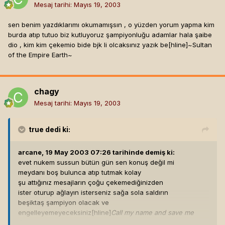
Mesaj tarihi:
Mayıs 19, 2003
sen benim yazdıklarımı okumamışsın , o yüzden yorum yapma kim
burda atıp tutuo biz kutluyoruz şampiyonluğu adamlar hala şaibe
dio , kim kim çekemio bide bjk li olcaksınız yazık be[hline]
~Sultan
of the Empire Earth~
chagy
Mesaj tarihi:
Mayıs 19, 2003
true
dedi ki:
arcane, 19 May 2003 07:26 tarihinde demiş ki:
evet nukem sussun bütün gün sen konuş değil mi
meydanı boş bulunca atıp tutmak kolay
şu attığınız mesajların çoğu çekemediğinizden
ister oturup ağlayın isterseniz sağa sola saldırın
beşiktaş şampiyon olacak ve
engelleyemeyeceksiniz[hline]
Call my name and save me
from the dark