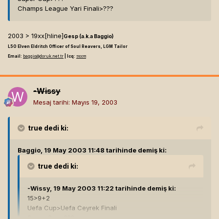
Champs League Yari Finali>???
2003 > 19xx[hline]
Gesp (a.k.a Baggio)
L50 Elven Eldritch Officer of Soul Reavers, LGM Tailor
Email:
baggio@doruk.net.tr
| Icq:
5100111
-Wissy
Mesaj tarihi:
Mayıs 19, 2003
true
dedi ki:
Baggio, 19 May 2003 11:48 tarihinde demiş ki:
true
dedi ki:
-Wissy, 19 May 2003 11:22 tarihinde demiş ki:
15>9+2
Uefa Cup>Uefa Ceyrek Finali
Super Cup>???