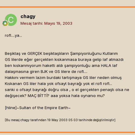
chagy
Mesaj tarihi:
Mayıs 19, 2003
rofl....ya...
Beşiktaş ve GERÇEK beşiktaşlıların Şampiyonluğunu Kutlarım
GS lilerde eğer gerçekten kıskanmasa buraya gelip laf atmazdı
ben kıskanmıyorum haketti aldı şampiyonluğu ama HALA laf
dalaşmasına giren BJK ve GS lilere de rofl....
Hakkını vermem lazım burdaki tartışmaya GS liler neden olmuş
Kıskanan GS liler hala yok ofsayt bayrağı yok el rofl rofl...
sanki o ofsayt bayrağı doğru olsa , o el gerçekten penaştı olsa ne
değişecek? MAÇ BİTTİ? aaa yoksa hala oynanıo mu?
[hline]
~Sultan of the Empire Earth~
[Bu mesaj chagy tarafından 19 May 2003 05:03 tarihinde değiştirilmiştir]