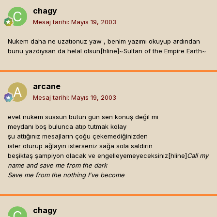
chagy
Mesaj tarihi:
Mayıs 19, 2003
Nukem daha ne uzatıonuz yaw , benim yazımı okuyup ardından
bunu yazdıysan da helal olsun[hline]
~Sultan of the Empire Earth~
arcane
Mesaj tarihi:
Mayıs 19, 2003
evet nukem sussun bütün gün sen konuş değil mi
meydanı boş bulunca atıp tutmak kolay
şu attığınız mesajların çoğu çekemediğinizden
ister oturup ağlayın isterseniz sağa sola saldırın
beşiktaş şampiyon olacak ve engelleyemeyeceksiniz[hline]
Call my
name and save me from the dark
Save me from the nothing I've become
chagy