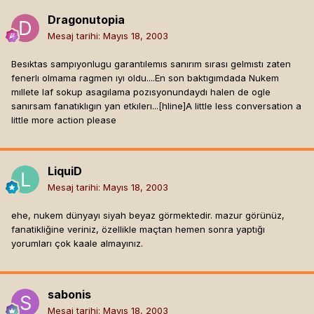
Dragonutopia
Mesaj tarihi:
Mayıs 18, 2003
Besıktas sampıyonlugu garantılemıs sanırım sırası gelmıstı zaten
fenerlı olmama ragmen ıyı oldu....En son baktıgımdada Nukem
mıllete laf sokup asagılama pozısyonundaydı halen de ogle
sanırsam fanatıklıgın yan etkılerı...[hline]
A little less conversation a
little more action please
LiquiD
Mesaj tarihi:
Mayıs 18, 2003
ehe, nukem dünyayı siyah beyaz görmektedir. mazur görünüz,
fanatikliğine veriniz, özellikle maçtan hemen sonra yaptığı
yorumları çok kaale almayınız.
sabonis
Mesaj tarihi:
Mayıs 18, 2003