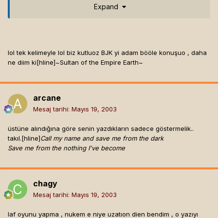
Expand
Save me from the nothing I've become
lol tek kelimeyle lol biz kutluoz BJK yi adam bööle konuşuo , daha
ne diim ki[hline]
~Sultan of the Empire Earth~
arcane
Mesaj tarihi:
Mayıs 19, 2003
üstüne alındığına göre senin yazdıkların sadece göstermelik..
takıl.[hline]
Call my name and save me from the dark
Save me from the nothing I've become
chagy
Mesaj tarihi:
Mayıs 19, 2003
laf oyunu yapma , nukem e niye uzatıon dien bendim , o yazıyı