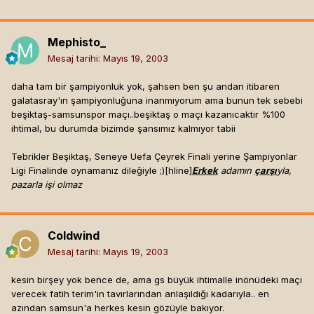
olan,ligte 3. olmaya bile yetmeyecek kadar kötü oynayan
Galatasaray'ın "hakem sayesinde şampiyon oldunuz"
demesi komiktir.Bjk sezon başından beri Türkiye'nin en iyi
Mephisto_
top oynayan takımıdır.Dünya'da iyi oynayan sayılı
Mesaj tarihi:
Mayıs 19, 2003
takımlardandır :
Sizin komik bi savunmanız varya : " Biz Uefa'yı da mı
daha tam bir şampiyonluk yok, şahsen ben şu andan itibaren
hakemler sayesinde aldık o zaman " diye.
galatasray'ın şampiyonluğuna inanmıyorum ama bunun tek sebebi
Bizde " Uefa'da da mı hakemler sayesinde çeyrek final
beşiktaş-samsunspor maçı..beşiktaş o maçı kazanıcaktır %100
oynadık "
ihtimal, bu durumda bizimde şansımız kalmıyor tabii
dersek.
herşey belli olur çünkü basit mantık :
Tebrikler Beşiktaş, Seneye Uefa Çeyrek Finali yerine Şampiyonlar
uefa'da çeyrek final > Uefa'ya bile
Ligi Finalinde oynamanız dileğiyle ;)[hline]
Erkek
adamın
çarşı
yla,
katılamamak(şampiyonlar ligi grup 4.lüğü)[hline]
"Hepimiz
pazarla işi olmaz
Zenciyiz"
Kenderleme, 04 May 2003 12:36 tarihinde demiş ki:
evlilik de zaten şaapmanın resmileştirilmiş hali..
Coldwind
Mesaj tarihi:
Mayıs 19, 2003
kesin birşey yok bence de, ama gs büyük ihtimalle inönüdeki maçı
verecek fatih terim'in tavırlarından anlaşıldığı kadarıyla.. en
azından samsun'a herkes kesin gözüyle bakıyor.