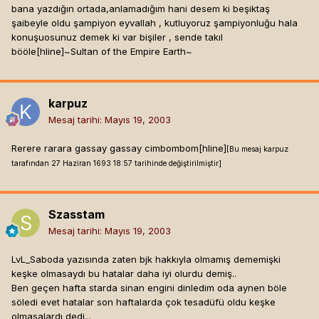
bana yazdığın ortada,anlamadığım hani desem ki beşiktaş
şaibeyle oldu şampiyon eyvallah , kutluyoruz şampiyonluğu hala
konuşuosunuz demek ki var bişiler , sende takıl
bööle[hline]
~Sultan of the Empire Earth~
karpuz
Mesaj tarihi:
Mayıs 19, 2003
Rerere rarara gassay gassay cimbombom[hline]
[Bu mesaj karpuz
tarafından 27 Haziran 1693 18:57 tarihinde değiştirilmiştir]
Szasstam
Mesaj tarihi:
Mayıs 19, 2003
LvL_Saboda yazısında zaten bjk hakkıyla olmamış dememişki
keşke olmasaydı bu hatalar daha iyi olurdu demiş..
Ben geçen hafta starda sinan engini dinledim oda aynen böle
söledi evet hatalar son haftalarda çok tesadüfü oldu keşke
olmasalardı dedi...