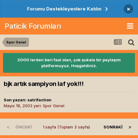
×
Forumu Destekleyenlere Katılın
Paticik Forumları
Spor Genel
2000 lerden beri faal olan, çok şukela bir paylaşım
platformuyuz. Hoşgeldiniz.
bjk artık sampiyon laf yok!!!
Son yazan:
satrifaction
Mayıs 18, 2003
yeri:
Spor Genel
ÖNCEKI
1.sayfa (Toplam 3 sayfa)
SONRAKI