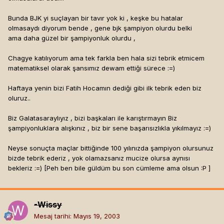
Bunda BJK yi suçlayan bir tavır yok ki , keşke bu hatalar
olmasaydı diyorum bende , gene bjk şampiyon olurdu belki
ama daha güzel bir şampiyonluk olurdu ,
Chagye katılıyorum ama tek farkla ben hala sizi tebrik etmicem
matematiksel olarak şansımız dewam ettiği sürece :=)
Haftaya yenin bizi Fatih Hocamın dediği gibi ilk tebrik eden biz
oluruz..
Biz Galatasaraylıyız , bizi başkaları ile karıştırmayın Biz
şampiyonluklara alışkınız , biz bir sene başarısızlıkla yıkılmayız :=)
Neyse sonuçta maçlar bittiğinde 100 yılınızda şampiyon olursunuz
bizde tebrik ederiz , yok olamazsanız mucize olursa aynısı
bekleriz :=) [Peh ben bile güldüm bu son cümleme ama olsun :P ]
-Wissy
Mesaj tarihi:
Mayıs 19, 2003