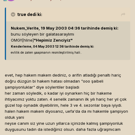
true
dedi ki:
Nukem_Verite, 19 May 2003 04:36 tarihinde demiş ki:
bunu söyleyen bir galatasaraylımı
OMG!![hline]
"Hepimiz Zenciyiz"
Kenderleme, 04 May 2003 12:36 tarihinde demiş ki:
evlilik de zaten şaapmanın resmileştirilmiş hali..
evet, hep hakem makem dediniz, o arifin atladığı penaltı hariç
doğru düzgün bi hakem hatası olmadan "ooo şaibeli
şampiyonluklar" diye söylentiler başladı
her zaman söyledik, o kadar iyi oynarken hiç bir hakeme
ihtiyacımız yoktu zaten. 4 senelik zamanın ilk yılı hariç her yıl çok
güzel top oynadık diyebilirim, hele 3 ve 4. sezonlar baya iyiydi.
halen hakem makem diyosanız, uefa'da da mı hakemle şampiyon
olduk yani
neyse canım siz yine uzun yıllarca içinizde kalmış şampiyonluk
duygusunu tadın da istediğiniz olsun. daha fazla uğraşmıcam