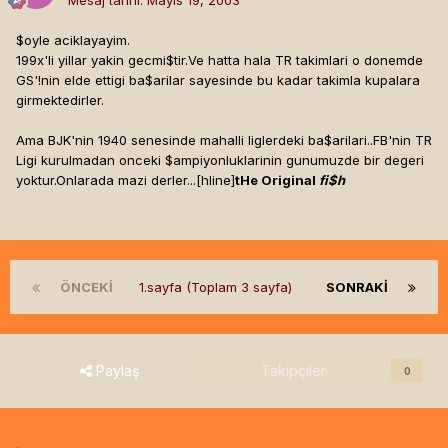
Mesaj tarihi:
Mayıs 19, 2003
$oyle aciklayayim.
199x'li yillar yakin gecmi$tir.Ve hatta hala TR takimlari o donemde
GS'!nin elde ettigi ba$arilar sayesinde bu kadar takimla kupalara
girmektedirler.
Ama BJK'nin 1940 senesinde mahalli liglerdeki ba$arilari..FB'nin TR
Ligi kurulmadan onceki $ampiyonluklarinin gunumuzde bir degeri
yoktur.Onlarada mazi derler...[hline]
tHe Original
fi$h
ÖNCEKI
1.sayfa (Toplam 3 sayfa)
SONRAKI
Paylaş
Takipçiler
0