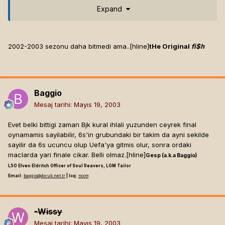
Expand
Champs League Yari Finali>???
2003 > 19xx[hline]
Gesp (a.k.a Baggio)
2002-2003 sezonu daha bitmedi ama..[hline]
tHe Original
fi$h
L50 Elven Eldritch Officer of Soul Reavers, LGM Tailor
Email:
baggio@doruk.net.tr
| Icq:
5100111
Baggio
Mesaj tarihi:
Mayıs 19, 2003
Evet belki bittigi zaman Bjk kural ihlali yuzunden ceyrek final
oynamamis sayilabilir, 6s'in grubundaki bir takim da ayni sekilde
sayilir da 6s ucuncu olup Uefa'ya gitmis olur, sonra ordaki
maclarda yari finale cikar. Belli olmaz.[hline]
Gesp (a.k.a Baggio)
L50 Elven Eldritch Officer of Soul Reavers, LGM Tailor
Email:
baggio@doruk.net.tr
| Icq:
5100111
-Wissy
Mesaj tarihi:
Mayıs 19, 2003