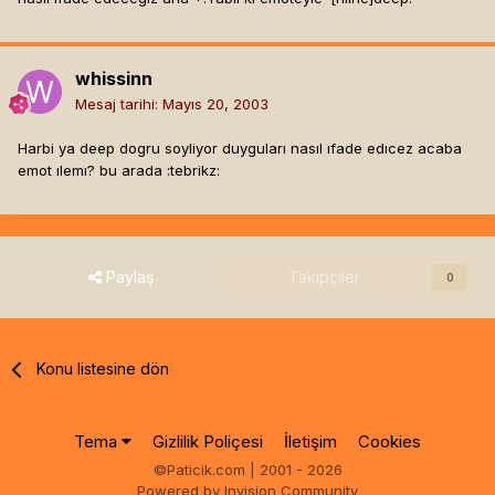
whissinn
Mesaj tarihi:
Mayıs 20, 2003
Harbi ya deep dogru soyliyor duyguları nasıl ıfade edıcez acaba
emot ılemı? bu arada :tebrikz:
Paylaş
Takipçiler
0
Konu listesine dön
Tema
Gizlilik Poliçesi
İletişim
Cookies
©Paticik.com | 2001 - 2026
Powered by Invision Community