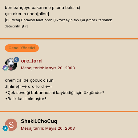
ben bahçeye bakarım o pitona baksın:)
çim ekerim eheh[hline]
[Bu mesaj Chemical tarafından Çıkmaz ayın son Çarşambası tarihinde
değiştirilmiştir]
Genel Yönetici
orc_lord
Mesaj tarihi:
Mayıs 20, 2003
chemical de çocuk olsun
:)[hline]
===> orc_lord <===
*Çok sevdiği babannesini kaybettiği için üzgündür*
*Balık katili olmuştur*
ShekiLChoCuq
Mesaj tarihi:
Mayıs 20, 2003