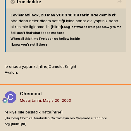
true
dedi ki:
LevieMaxilack, 20 May 2003 16:08 tarihinde demiş ki:
oha daha neler dicem.paticiği iyice sanat evi yaptınız beah.
bi resimle ilglenmedik.[hline]
Long lost words whisper slowly to me
Still can't find what keeps me here
When all this time i've been so hollow inside
I know you're still there
lo onuda yaparız..[hline]
Camelot Knight
Avalon.
Chemical
Mesaj tarihi:
Mayıs 20, 2003
reikiye bile başladık hatta[hline]
[Bu mesaj Chemical tarafından Çıkmaz ayın son Çarşambası tarihinde
değiştirilmiştir]