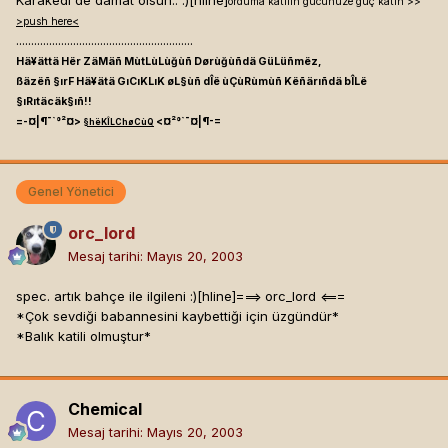
orduma katılın gücünüze güç katın >>
>push here<
...........................................................
Hä¥ättä Hër ZäMäñ MùtLùLùğùñ Dørùğùñdä GüLüñmëz,
ßäzëñ §ırF Hä¥ätä GıCıKLıK øL§ùñ dÎë ùÇùRùmùñ Këñärıñdä bÎLë
§ıRıtäcäk§ıñ!!
=-¤|¶¯`°²¤>
<¤²°`¯¤|¶-=
§hëKÎLChøCùQ
Genel Yönetici
orc_lord
Mesaj tarihi:
Mayıs 20, 2003
spec. artık bahçe ile ilgileni :)[hline]
===> orc_lord <===
*Çok sevdiği babannesini kaybettiği için üzgündür*
*Balık katili olmuştur*
Chemical
Mesaj tarihi:
Mayıs 20, 2003