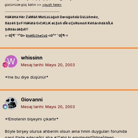
gücünüze güç katın >>
>push here<
...........................................................
Hä¥ättä Hër ZäMäñ MùtLùLùğùñ Dørùğùñdä GüLüñmëz,
ßäzëñ §ırF Hä¥ätä GıCıKLıK øL§ùñ dÎë ùÇùRùmùñ Këñärıñdä bÎLë
§ıRıtäcäk§ıñ!!
=-¤|¶¯`°²¤>
<¤²°`¯¤|¶-=
§hëKÎLChøCùQ
whissinn
Mesaj tarihi:
Mayıs 20, 2003
*!ne bu diye düşünür*
Giovanni
Mesaj tarihi:
Mayıs 20, 2003
*!Emotenin bişeyini çıkartır*
Böyle birşey olursa ahberim olsun ama hmm duyguları forumda
nasıl ifade edeceğiz aha *!Tabii ki emoteyle*[hline]
deep.