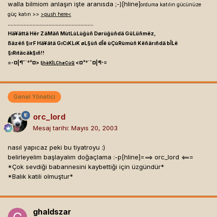
walla bilmiom anlaşın işte aranısda ;-)[hline]
orduma katılın gücünüze
güç katın >>
>push here<
...........................................................
Hä¥ättä Hër ZäMäñ MùtLùLùğùñ Dørùğùñdä GüLüñmëz,
ßäzëñ §ırF Hä¥ätä GıCıKLıK øL§ùñ dÎë ùÇùRùmùñ Këñärıñdä bÎLë
§ıRıtäcäk§ıñ!!
=-¤|¶¯`°²¤>
<¤²°`¯¤|¶-=
§hëKÎLChøCùQ
Genel Yönetici
orc_lord
Mesaj tarihi:
Mayıs 20, 2003
nasıl yapıcaz peki bu tiyatroyu :)
belirleyelim başlayalım doğaçlama :-p[hline]
===> orc_lord <===
*Çok sevdiği babannesini kaybettiği için üzgündür*
*Balık katili olmuştur*
ghaldszar