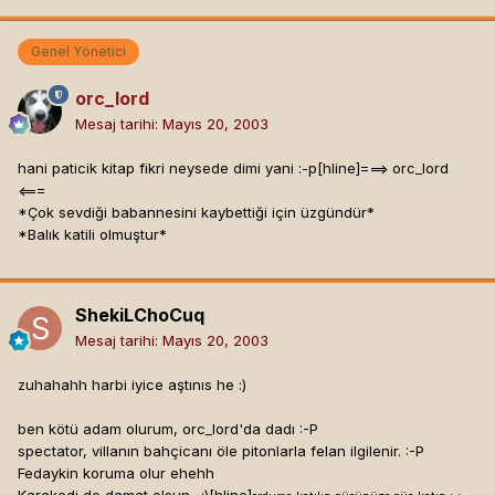
Genel Yönetici
orc_lord
Mesaj tarihi:
Mayıs 20, 2003
hani paticik kitap fikri neysede dimi yani :-p[hline]
===> orc_lord
<===
*Çok sevdiği babannesini kaybettiği için üzgündür*
*Balık katili olmuştur*
ShekiLChoCuq
Mesaj tarihi:
Mayıs 20, 2003
zuhahahh harbi iyice aştınıs he :)
ben kötü adam olurum, orc_lord'da dadı :-P
spectator, villanın bahçicanı öle pitonlarla felan ilgilenir. :-P
Fedaykin koruma olur ehehh
Karakedi de damat olsun.. :)[hline]