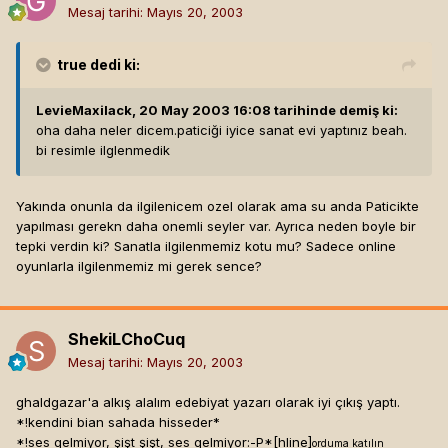
Mesaj tarihi:
Mayıs 20, 2003
true
dedi ki:
LevieMaxilack, 20 May 2003 16:08 tarihinde demiş ki:
oha daha neler dicem.paticiği iyice sanat evi yaptınız beah.
bi resimle ilglenmedik
Yakında onunla da ilgilenicem ozel olarak ama su anda Paticikte
yapılması gerekn daha onemli seyler var. Ayrıca neden boyle bir
tepki verdin ki? Sanatla ilgilenmemiz kotu mu? Sadece online
oyunlarla ilgilenmemiz mi gerek sence?
ShekiLChoCuq
Mesaj tarihi:
Mayıs 20, 2003
ghaldgazar'a alkış alalım edebiyat yazarı olarak iyi çıkış yaptı.
*!kendini bian sahada hisseder*
*!ses gelmiyor, şişt şişt, ses gelmiyor:-P*[hline]
orduma katılın