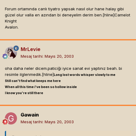
Forum ortamında canlı tiyatro yapsak nasıl olur hane halay gibi
güzel olur valla en azından bi deneyelim derim ben.[hline]
Camelot
Knight
Avalon.
MrLevie
Mesaj tarihi:
Mayıs 20, 2003
oha daha neler dicem.paticiği iyice sanat evi yaptınız beah. bi
resimle ilglenmedik.[hline]
Long lost words whisper slowly to me
Still can't find what keeps me here
When all this time i've been so hollow inside
I know you're still there
Gawain
Mesaj tarihi:
Mayıs 20, 2003