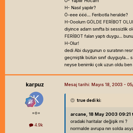
Ö- Yapılır Hocam
H- Nasıl yapılır?
Ö-eee ööö... Feribotla heralde?
H-Ooolum GÖLDE FERİBOT OL
diyince adam sınıfta bi sessiz
FERİBOT falan yaptı duygu... bun
H-Olur!
dedi Abi duygunun o suratının res
geçmiştik bütün sınıf duyguyla... sal
neyse benimki çok uzun oldu ben ke
karpuz
Mesaj tarihi:
Mayıs 18, 2003
true
dedi ki:
=o=
arcane, 18 May 2003 09:21 t
oradaki haritalar değişik mi ?
4.9k
normalde avrupa nın solda asya