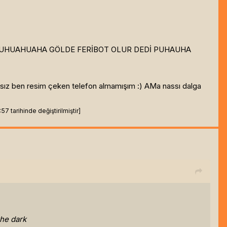
di diye PUHUAHUAHA GÖLDE FERİBOT OLUR DEDİ PUHAUHA
fasız ben resim çeken telefon almamışım :) AMa nassı dalga
7 tarihinde değiştirilmiştir]
he dark