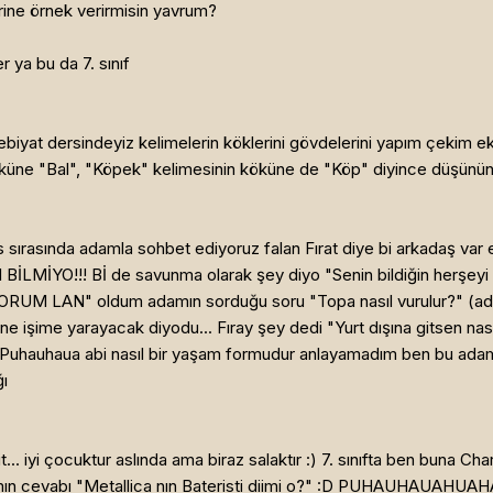
rine örnek verirmisin yavrum?
 bu da 7. sınıf
debiyat dersindeyiz kelimelerin köklerini gövdelerini yapım çekim ekl
küne "Bal", "Köpek" kelimesinin köküne de "Köp" diyince düşünün sı
s sırasında adamla sohbet ediyoruz falan Fırat diye bi arkadaş va
 BİLMİYO!!! Bİ de savunma olarak şey diyo "Senin bildiğin herşey
RUM LAN" oldum adamın sorduğu soru "Topa nasıl vurulur?" (adam i
 ne işime yarayacak diyodu... Fıray şey dedi "Yurt dışına gitsen na
 Puhauhaua abi nasıl bir yaşam formudur anlayamadım ben bu ada
ı
. iyi çocuktur aslında ama biraz salaktır :) 7. sınıfta ben buna Cha
mın cevabı "Metallica nın Bateristi diimi o?" :D PUHAUHAUAHUAH