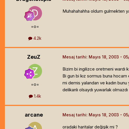
Muhahahahha oldum gulmekten yaa 
=o=
4.2k
ZeuZ
Mesaj tarihi:
Mayıs 18, 2003
Bizim bi ingilizce oretmeni wardı 
Bi gun bi kız sormus buna hocam 
mi demis yalandan ve kadın bunu y
=o=
delikanlı olsaydı yuwarlak olmazdı (
1.4k
arcane
Mesaj tarihi:
Mayıs 18, 2003
oradaki haritalar değişik mi ?