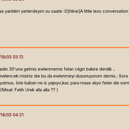
yarıldım yerlerdeyım su saate :D[hline]
A little less conversation
kadın 30'una gelmis ewlenmemis felan cılgın bakire derdik ..
ewlencek misiniz die bu da ewlenmeyi dusunuyorum demis.. Sora 
utmus. Iste baban ne is yapıyo,kac para maas alıyo felan die sorm
Misal: Fatih Urek alla alla ?? )