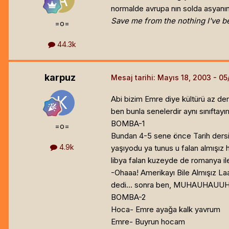
normalde avrupa nın solda asyanın
Save me from the nothing I've 
=o=
44.3k
karpuz
Mesaj tarihi:
Mayıs 18, 2003
Abi bizim Emre diye kültürü az d
ben bunla senelerdir aynı sınıftayı
BOMBA-1
=o=
Bundan 4-5 sene önce Tarih dersin
4.9k
yaşıyodu ya tunus u falan almışız h
libya falan kuzeyde de romanya ile 
-Ohaaa! Amerikayı Bile Almışız La
dedi... sonra ben, MUHAUHAUUHAU
BOMBA-2
Hoca- Emre ayağa kalk yavrum
Emre- Buyrun hocam