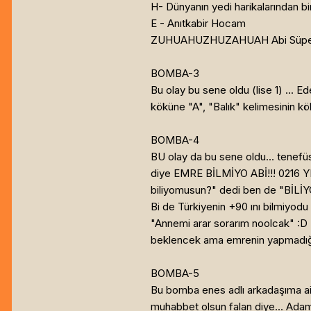
H- Dünyanın yedi harikalarından bi
E - Anıtkabir Hocam
ZUHUAHUZHUZAHUAH Abi Süper ya
BOMBA-3
Bu olay bu sene oldu (lise 1) ... E
köküne "A", "Balık" kelimesinin kö
BOMBA-4
BU olay da bu sene oldu... tenefü
diye EMRE BİLMİYO ABİ!!! 0216 YI
biliyomusun?" dedi ben de "BİLİYO
Bi de Türkiyenin +90 ını bilmiyodu
"Annemi arar sorarım noolcak" :D
beklencek ama emrenin yapmadığ
BOMBA-5
Bu bomba enes adlı arkadaşıma ait..
muhabbet olsun falan diye... Ada