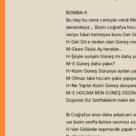
BOMBA-6
Bu olay bu sene cereyan verdi Merv
dersindeyiz... Bizim coğrafya hoc
veriyo falan herneyse konu Gel-Gi
H-Gel-Git e neden olan Güneş mid
M-Eeee Öööö Ay heralde...
H-Şöyle soriyim Güneş mi daha y
M-E Güneş daha yakın?
H-Kızım Güneş Dünyaya aydan yak
M-Olmaz tabii hocam şaka yapıyo
H-Ne Yaptın Kızım Güneş dünyanın
M-E HOCAM BEN GÜNEŞ DEDİM DA
Düşünün Siz Sınıftakilerin halini a
Bi Coğrafya anısı daha anlatcam a
var bizim sınıfta kimse sevmez ez
H-Van Gölünde taşımacılık yapılır 