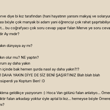
e diye bi kız tarafından (hani hayatının yarısını makyaj ve solaryu
ası böyle çok manyak bi adam yani öğrenciyi çok rahat şaşırtabili
t... bu coğrafyacı çok soru cevap yapar falan Merve ye soru ceva
ir Ay mıdır?
akın dünyaya ay mı?
ın olur mu? NE yaptın?
rum ay daha yakın
 içinde bak hemen şurda nasıl ay daha yakın?!?
HA YAKIN DİYE DE SİZ BENİ ŞAŞIRTINIZ Blah blah blah
bi süperdi ya Koptum Ben! :D
klıma geldikçe yazıyorum :) Hoca Van gölünü falan anlatıyo... Ömer
iktir falan arkadaşı yoktur öyle aptal bi kız... herneyse böyle Öm
mı?