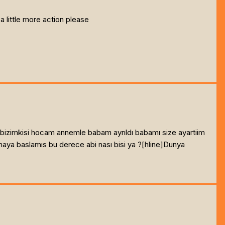
 a little more action please
bizimkisi hocam annemle babam ayrıldı babamı size ayartiim
aya baslamıs bu derece abi nası bisi ya ?[hline]
Dunya