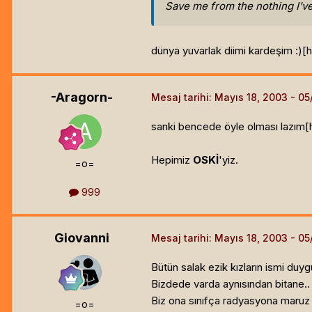
Save me from the nothing I'
dünya yuvarlak diimi kardeşim :)[h
-Aragorn-
Mesaj tarihi:
Mayıs 18, 2003
sanki bencede öyle olması lazım[h
Hepimiz
OSKİ
'yiz.
=o=
999
Giovanni
Mesaj tarihi:
Mayıs 18, 2003
Bütün salak ezik kızların ismi duy
Bizdede varda aynısından bitane..
Biz ona sınıfça radyasyona maruz k
=o=