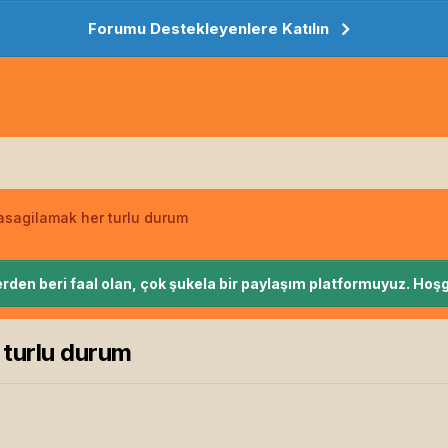
Forumu Destekleyenlere Katılın
 asagilamak her turlu durum
rden beri faal olan, çok şukela bir paylaşım platformuyuz. Hoşg
 turlu durum