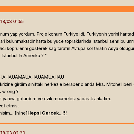
num yapiyordum. Proje konum Turkiye idi. Turkiyenin yerini harit
i bulunmaktadir hatta bu yuce topraklarinda Istanbul sehri bulun
i koprulerini gosterek sag tarafin Avrupa sol tarafin Asya oldugu
 Istanbul In Amerika ? "
AJHAHAUAMAUAHAUAMUAHAU
rizine girdim siniftaki herkezle beraber o anda Mrs. Mitchell beni 
s wrong ?
in yanina goturdum ve ezik muamelesi yaparak anlattim.
et etmis.
isim....[hline]
Hepsi Gercek...!!!