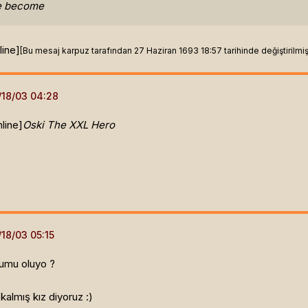
ve become
line]
[Bu mesaj karpuz tarafından 27 Haziran 1693 18:57 tarihinde değiştirilmişt
line]
Oski The XXL Hero
gumu oluyo ?
almış kız diyoruz :)