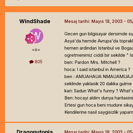
WindShade
Mesaj tarihi:
Mayıs 18, 2003
Gecen gun bilgisayar dersimde su
Asya'da hemde Avrupa'da topraklar
hemen ardindan Istanbul ve Bogazic
=o=
ogretmenimiz ciddi bir sekilde " Is
805
ben: Pardon Mrs. Mitchell ?
hoca: I said istanbul in America ?
ben : AMUAHAUA NMAUAMU
seklinde yaklasik 20 dakka gulme k
kari: Sadun What's funny ? What'
Ben: hocayi aldim dunya haritasin
Ertesi gun hoca beni mudure sikay
Kendilerine nasil saygisizlik yaparm
Dragonutopia
Mesaj tarihi:
Mayıs 18, 2003