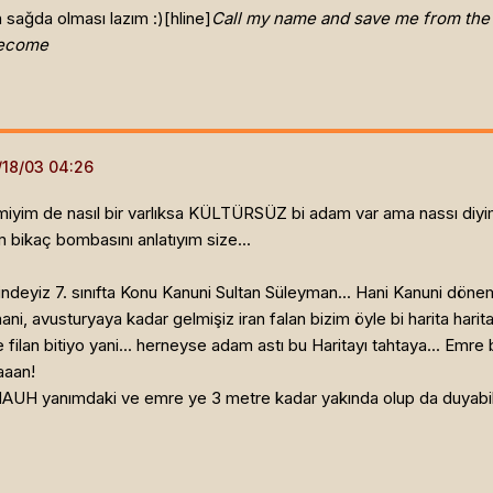
 sağda olması lazım :)[hline]
Call my name and save me from the
become
emiyim de nasıl bir varlıksa KÜLTÜRSÜZ bi adam var ama nassı diy
m bikaç bombasını anlatıyım size...
deyiz 7. sınıfta Konu Kanuni Sultan Süleyman... Hani Kanuni döne
ani, avusturyaya kadar gelmişiz iran falan bizim öyle bi harita hari
filan bitiyo yani... herneyse adam astı bu Haritayı tahtaya... Emre 
aaan!
H yanımdaki ve emre ye 3 metre kadar yakında olup da duyabilec