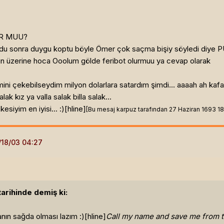
UR MUU?
lik oldu sonra duygu koptu böyle Ömer çok saçma bişiy söyle
un üzerine hoca Ooolum gölde feribot olurmuu ya cevap olarak
mini çekebilseydim milyon dolarlara satardım şimdi... aaaah ah ka
ak kız ya valla salak billa salak...
siyim en iyisi... :)[hline]
[Bu mesaj karpuz tarafından 27 Haziran 1693 18:5
arihinde demiş ki:
nın sağda olması lazım :)[hline]
Call my name and save me from t