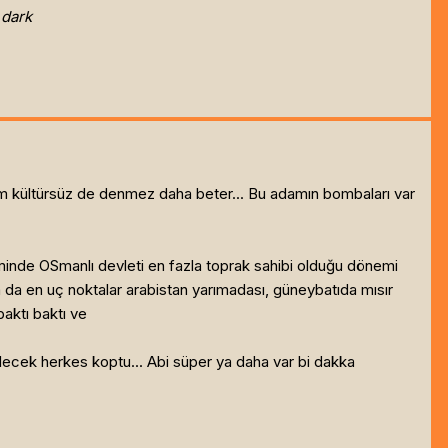
 dark
im kültürsüz de denmez daha beter... Bu adamın bombaları var
minde OSmanlı devleti en fazla toprak sahibi olduğu dönemi
ta da en uç noktalar arabistan yarımadası, güneybatıda mısır
baktı baktı ve
ek herkes koptu... Abi süper ya daha var bi dakka