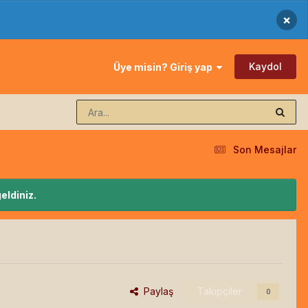
×
Kaydol
Üye misin? Giriş yap
Son Mesajlar
eldiniz.
Paylaş
Takipçiler
0