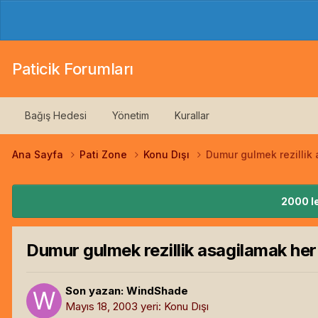
Paticik Forumları
Bağış Hedesi
Yönetim
Kurallar
Ana Sayfa
Pati Zone
Konu Dışı
Dumur gulmek rezillik
2000 le
Dumur gulmek rezillik asagilamak her
Son yazan:
WindShade
Mayıs 18, 2003
yeri:
Konu Dışı