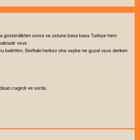
ada gosterdikten sonra ve ustune basa basa Turkiye hem
maktadir vsvs
nu belirttim. Siniftaki herkez oha vaybe ne guzel vsvs derken
disari cagirdi ve sordu