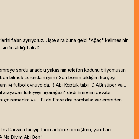
erini falan ayırıyoruz... işte sıra buna geldi "Ağaç" kelimesinin
nıfın aldığı hali :D
r emreye sordu anadolu yakasının telefon kodunu biliyomusun
i ben bilmek zorunda mıyım? Sen benim bildiğim herşeyi
yi futbol oynuyo da...) Abi Koptuk tabii :D ABi süper ya...
sıl arayacan türkiyeyi hıyarağası" dedi Emrenin cevabı
mı çözemedim ya... Bi de Emre dışı bombalar var emreden
rles Darwin i tanıyıp tanımadığını sormuştum, yani hani
A Ne Diyim Abi Ben!