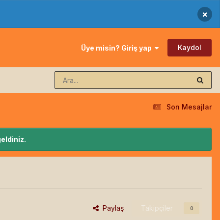
×
Kaydol
Üye misin? Giriş yap
Son Mesajlar
eldiniz.
Paylaş
Takipçiler
0