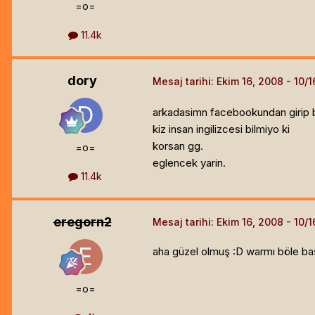
=o=
11.4k
dory
Mesaj tarihi:
Ekim 16, 2008
arkadasimn facebookundan girip 
kiz insan ingilizcesi bilmiyo ki
korsan gg.
=o=
eglencek yarin.
11.4k
eregorn2
Mesaj tarihi:
Ekim 16, 2008
aha güzel olmuş :D warmı böle baş
=o=