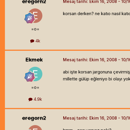
eregorn2
Mesaj tarihi:
Ekim 16, 2008
korsan derken? ne katıo nasıl katıo 
=o=
4k
Ekmek
Mesaj tarihi:
Ekim 16, 2008
abi işte korsan jargonuna çevirmi
millette gülüp eğleniyo bi olayı yo
=o=
4.9k
eregorn2
Mesaj tarihi:
Ekim 16, 2008