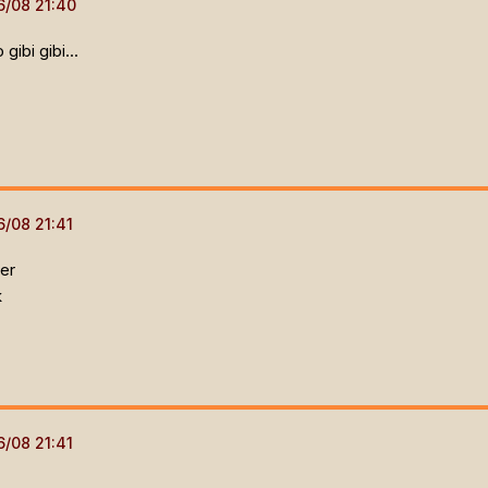
gibi gibi...
şer
k