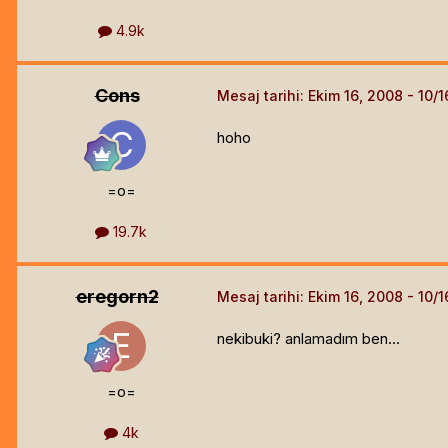
4.9k
Cons
Mesaj tarihi:
Ekim 16, 2008
hoho
=o=
19.7k
eregorn2
Mesaj tarihi:
Ekim 16, 2008
nekibuki? anlamadım ben...
=o=
4k