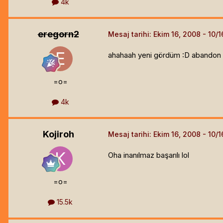
4k
eregorn2
Mesaj tarihi:
Ekim 16, 2008
ahahaah yeni gördüm :D abandon 
=o=
4k
Kojiroh
Mesaj tarihi:
Ekim 16, 2008
Oha inanılmaz başarılı lol
=o=
15.5k