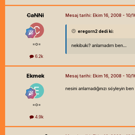
CaNNi
Mesaj tarihi:
Ekim 16, 2008
eregorn2
dedi ki:
=o=
nekibuki? anlamadım ben...
6.2k
Ekmek
Mesaj tarihi:
Ekim 16, 2008
nesini anlamadığınızı söyleyin ben
=o=
4.9k