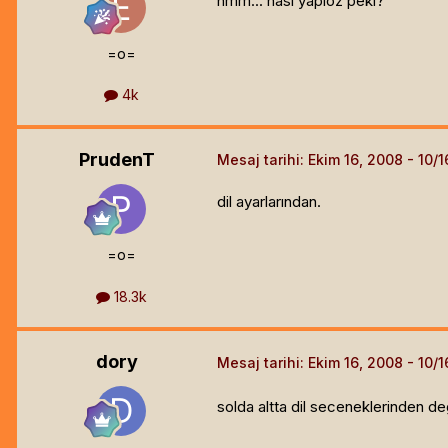
hmm... nası yapıoz peki?
=o=
4k
PrudenT
Mesaj tarihi:
Ekim 16, 2008
dil ayarlarından.
=o=
18.3k
dory
Mesaj tarihi:
Ekim 16, 2008
solda altta dil seceneklerinden deg