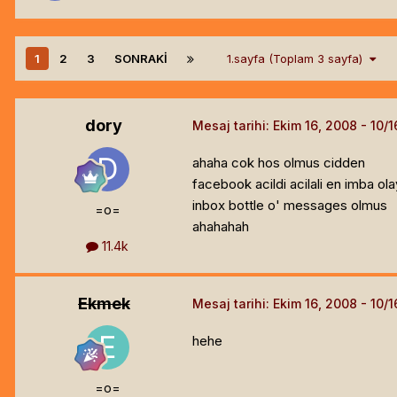
1
2
3
SONRAKI
1.sayfa (Toplam 3 sayfa)
dory
Mesaj tarihi:
Ekim 16, 2008
ahaha cok hos olmus cidden
facebook acildi acilali en imba o
inbox bottle o' messages olmus
=o=
ahahahah
11.4k
Ekmek
Mesaj tarihi:
Ekim 16, 2008
hehe
=o=