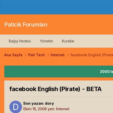
Paticik Forumları
Bağış Hedesi
Yönetim
Kurallar
Ana Sayfa
Pati Tech
İnternet
facebook English (Pirat
2000 le
facebook English (Pirate) - BETA
Son yazan:
dory
Ekim 16, 2008
yeri:
İnternet