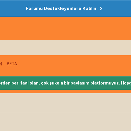
Forumu Destekleyenlere Katılın
e) - BETA
rden beri faal olan, çok şukela bir paylaşım platformuyuz. Hoşg