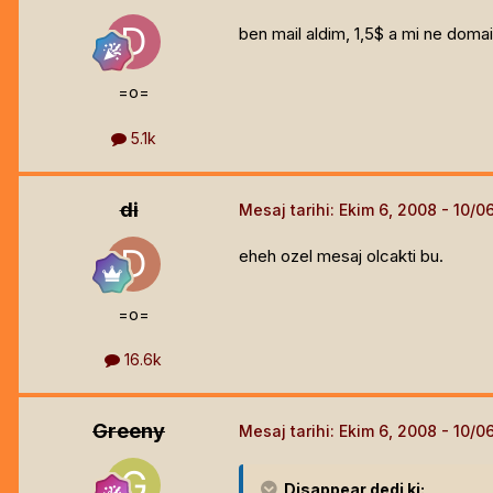
ben mail aldim, 1,5$ a mi ne domai
=o=
5.1k
di
Mesaj tarihi:
Ekim 6, 2008
eheh ozel mesaj olcakti bu.
=o=
16.6k
Greeny
Mesaj tarihi:
Ekim 6, 2008
Disappear
dedi ki: