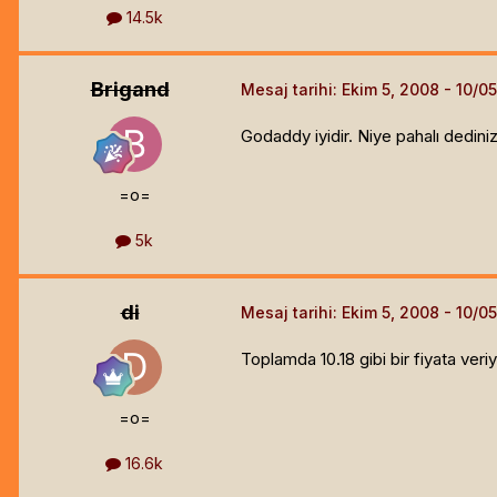
14.5k
Brigand
Mesaj tarihi:
Ekim 5, 2008
Godaddy iyidir. Niye pahalı dedin
=o=
5k
di
Mesaj tarihi:
Ekim 5, 2008
Toplamda 10.18 gibi bir fiyata ver
=o=
16.6k