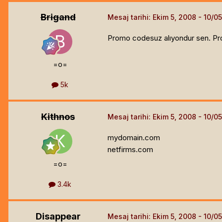
Brigand
Mesaj tarihi:
Ekim 5, 2008
Promo codesuz alıyondur sen. Pro
=o=
5k
Kithnos
Mesaj tarihi:
Ekim 5, 2008
mydomain.com
netfirms.com
=o=
3.4k
Disappear
Mesaj tarihi:
Ekim 5, 2008