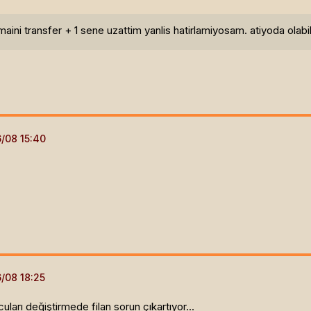
maini transfer + 1 sene uzattim yanlis hatirlamiyosam. atiyoda ola
uları değiştirmede filan sorun çıkartıyor...