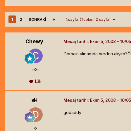
1
2
SONRAKI
1.sayfa (Toplam 2 sayfa)
Chewy
Mesaj tarihi:
Ekim 5, 2008
Domain alıcamda nerden alıyım?Öne
=o=
1.3k
di
Mesaj tarihi:
Ekim 5, 2008
godaddy
=o=