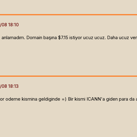
iz anlamadım. Domain başına $7.15 istiyor ucuz ucuz. Daha ucuz ver
iyor odeme kismina geldiginde =) Bir kismi ICANN'a giden para da a