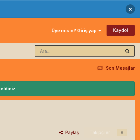
×
Kaydol
Üye misin? Giriş yap
Son Mesajlar
eldiniz.
Paylaş
Takipçiler
0