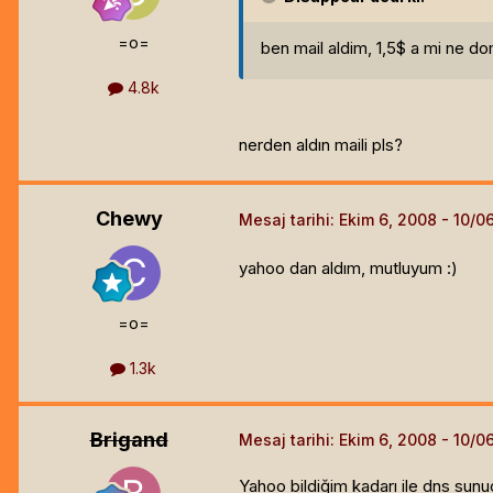
=o=
ben mail aldim, 1,5$ a mi ne do
4.8k
nerden aldın maili pls?
Chewy
Mesaj tarihi:
Ekim 6, 2008
yahoo dan aldım, mutluyum :)
=o=
1.3k
Brigand
Mesaj tarihi:
Ekim 6, 2008
Yahoo bildiğim kadarı ile dns sunuc