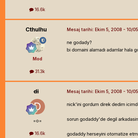
16.6k
Cthulhu
Mesaj tarihi:
Ekim 5, 2008
ne godady?
bi domaini alamadı adamlar hala 
Mod
31.3k
di
Mesaj tarihi:
Ekim 5, 2008
nick'ini gordum direk dedim icimde
sorun godaddy'de degil arkadasim
=o=
16.6k
godaddy herseyini otomatize etm