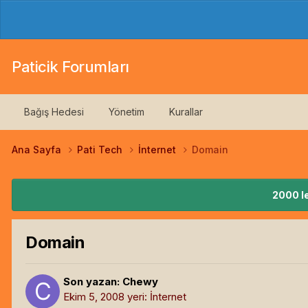
Paticik Forumları
Bağış Hedesi
Yönetim
Kurallar
Ana Sayfa
Pati Tech
İnternet
Domain
2000 le
Domain
Son yazan:
Chewy
Ekim 5, 2008
yeri:
İnternet