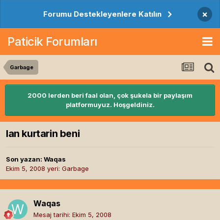
×
Forumu Destekleyenlere Katılın
Paticik Forumları
Garbage
2000 lerden beri faal olan, çok şukela bir paylaşım
platformuyuz. Hoşgeldiniz.
lan kurtarin beni
Son yazan:
Waqas
Ekim 5, 2008
yeri:
Garbage
Waqas
Mesaj tarihi:
Ekim 5, 2008