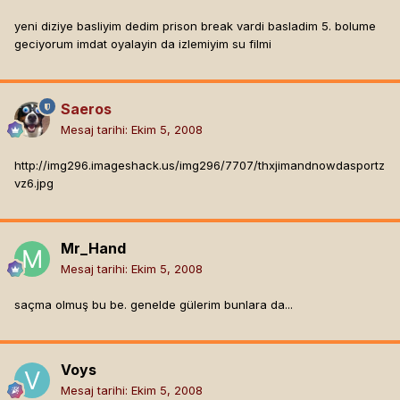
yeni diziye basliyim dedim prison break vardi basladim 5. bolume
geciyorum imdat oyalayin da izlemiyim su filmi
Saeros
Mesaj tarihi:
Ekim 5, 2008
http://img296.imageshack.us/img296/7707/thxjimandnowdasportz
vz6.jpg
Mr_Hand
Mesaj tarihi:
Ekim 5, 2008
saçma olmuş bu be. genelde gülerim bunlara da...
Voys
Mesaj tarihi:
Ekim 5, 2008