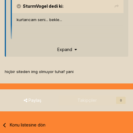
SturmVogel
dedi ki:
kurtarıcam seni... bekle...
Expand
Olmadı yaw.Anlayamadım :(
hiçbir siteden img olmuyor tuhaf yani
Paylaş
Takipçiler
0
Konu listesine dön