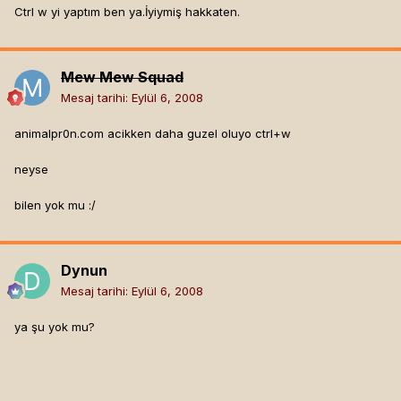
Ctrl w yi yaptım ben ya.İyiymiş hakkaten.
Mew Mew Squad
Mesaj tarihi:
Eylül 6, 2008
animalpr0n.com acikken daha guzel oluyo ctrl+w
neyse
bilen yok mu :/
Dynun
Mesaj tarihi:
Eylül 6, 2008
ya şu yok mu?