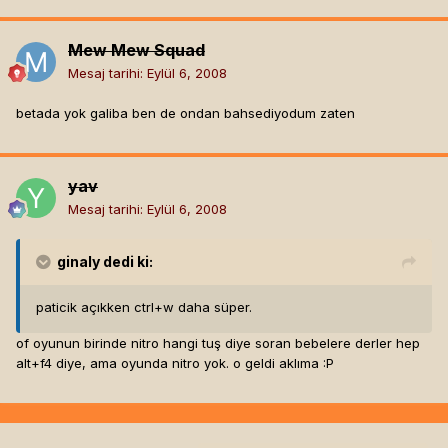
Mew Mew Squad
Mesaj tarihi:
Eylül 6, 2008
betada yok galiba ben de ondan bahsediyodum zaten
yav
Mesaj tarihi:
Eylül 6, 2008
ginaly
dedi ki:
paticik açıkken ctrl+w daha süper.
of oyunun birinde nitro hangi tuş diye soran bebelere derler hep
alt+f4 diye, ama oyunda nitro yok. o geldi aklıma :P