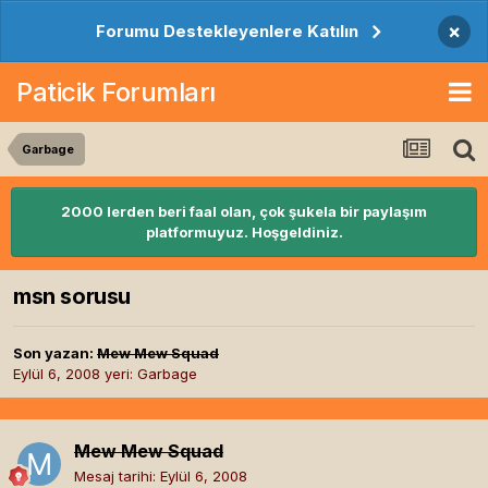
×
Forumu Destekleyenlere Katılın
Paticik Forumları
Garbage
2000 lerden beri faal olan, çok şukela bir paylaşım
platformuyuz. Hoşgeldiniz.
msn sorusu
Son yazan:
Mew Mew Squad
Eylül 6, 2008
yeri:
Garbage
Mew Mew Squad
Mesaj tarihi:
Eylül 6, 2008