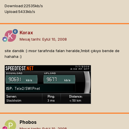
Download:22535kb/s
Upload:5433kb/s
Korax
Mesaj tarihi:
Eylül 10, 2008
site dandik :) mısır tarafında falan heralde,1mbit çıkıyo bende de
hahaha :)
Phobos
Mesaj tarihi:
Eylül 10, 2008