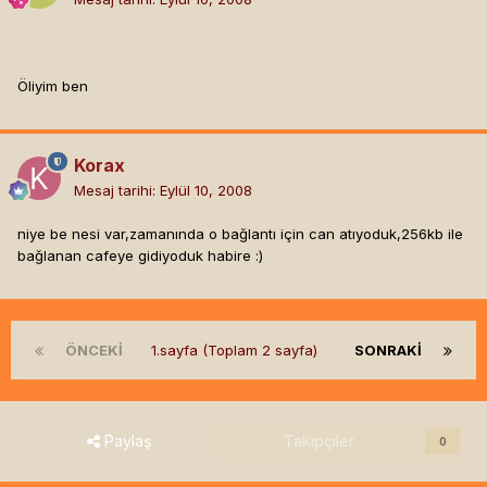
Öliyim ben
Korax
Mesaj tarihi:
Eylül 10, 2008
niye be nesi var,zamanında o bağlantı için can atıyoduk,256kb ile
bağlanan cafeye gidiyoduk habire :)
ÖNCEKI
1.sayfa (Toplam 2 sayfa)
SONRAKI
Paylaş
Takipçiler
0