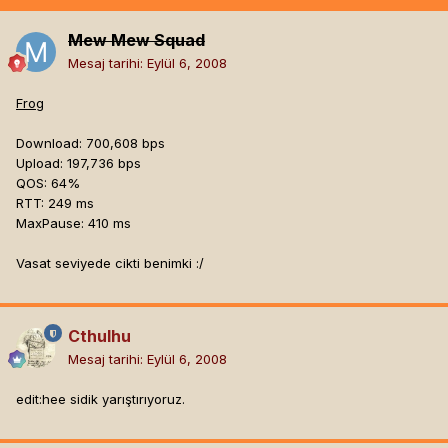
Mew Mew Squad
Mesaj tarihi:
Eylül 6, 2008
Frog
Download: 700,608 bps
Upload: 197,736 bps
QOS: 64%
RTT: 249 ms
MaxPause: 410 ms
Vasat seviyede cikti benimki :/
Cthulhu
Mesaj tarihi:
Eylül 6, 2008
edit:hee sidik yarıştırıyoruz.