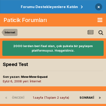
×
Forumu Destekleyenlere Katılın
Paticik Forumları
İnternet
2000 lerden beri faal olan, çok şukela bir paylaşım
platformuyuz. Hoşgeldiniz.
Speed Test
Son yazan:
Mew Mew Squad
Eylül 6, 2008
yeri:
İnternet
ÖNCEKI
1.sayfa (Toplam 2 sayfa)
SONRAKI