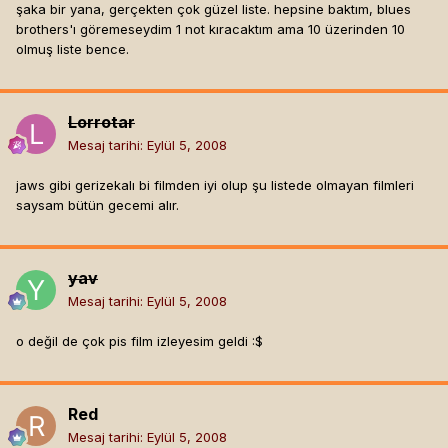
şaka bir yana, gerçekten çok güzel liste. hepsine baktım, blues
brothers'ı göremeseydim 1 not kıracaktım ama 10 üzerinden 10
olmuş liste bence.
Lorrotar
Mesaj tarihi:
Eylül 5, 2008
jaws gibi gerizekalı bi filmden iyi olup şu listede olmayan filmleri
saysam bütün gecemi alır.
yav
Mesaj tarihi:
Eylül 5, 2008
o değil de çok pis film izleyesim geldi :$
Red
Mesaj tarihi:
Eylül 5, 2008