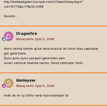
http://kelebekgaleri.hurriyet.com.tr/GaleriDetay.aspx?
cid=15773&p=17&rid=2368
favorim...
Dragonfire
Mesaj tarihi:
Eylül 5, 2008
Akira varmış listede güzel ama birazcık laf olsun diye yapmışlar
gibi geldi bana.
Şunu şunu şunu yazayım gibisinden yani.
seven samurai falanda varmış. Geniş tutmuşlar harbi.
Sintisyzer
Mesaj tarihi:
Eylül 5, 2008
imdb de en iyi 250si vardı niye kasmışlar lol