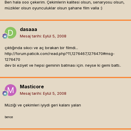
Ben hala ooo çekerim. Çekimlerin kalitesi olsun, senaryosu olsun,
müzikler olsun oyunculuklar olsun şahane film valla :)
dasaaa
Mesaj tarihi:
Eylül 5, 2008
çıktığında sıkıcı ve aç bırakan bir filmdi...
http://forum.paticik.com/read.php?11,1276467,1276470#msg-
1276470
dev bi eziyet ve hepsi geminin batması için. neyse ki gemi battı..
Masticore
Mesaj tarihi:
Eylül 5, 2008
Müziği ve çekimleri iyiydi geri kalanı yalan
bence