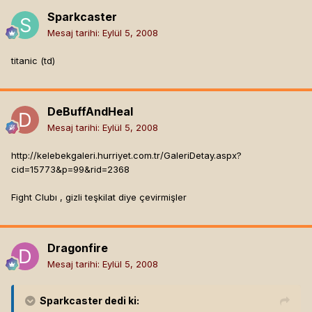
Sparkcaster
Mesaj tarihi:
Eylül 5, 2008
titanic (td)
DeBuffAndHeal
Mesaj tarihi:
Eylül 5, 2008
http://kelebekgaleri.hurriyet.com.tr/GaleriDetay.aspx?
cid=15773&p=99&rid=2368
Fight Clubı , gizli teşkilat diye çevirmişler
Dragonfire
Mesaj tarihi:
Eylül 5, 2008
Sparkcaster
dedi ki: