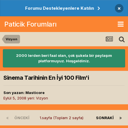
×
Forumu Destekleyenlere Katılın
Paticik Forumları
Vizyon
2000 lerden beri faal olan, çok şukela bir paylaşım
platformuyuz. Hoşgeldiniz.
Sinema Tarihinin En İyi 100 Film'i
Son yazan:
Masticore
Eylül 5, 2008
yeri:
Vizyon
ÖNCEKI
1.sayfa (Toplam 2 sayfa)
SONRAKI