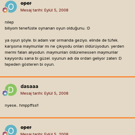
oper
Mesaj tarihi:
Eylül 5, 2008
nilep
biliyom tenefüste oynanan oyun olduğunu. :D
ya oyun şöyle. bi adam var ormanda geziyo. elinde de tüfek.
karşısına maymunlar mı ne çıkıyodu onları öldürüyodun. yerden
mermi falan alıyodun. maymunları öldüremessen maymunlar
kayıyordu sana bi güzel. oyunun adı da ordan geliyor zaten :D
tepeden gösteren bi oyun.
dasaaa
Mesaj tarihi:
Eylül 5, 2008
nyese.. hmppffss!!
oper
Mesaj tarihi:
Eylül 5, 2008