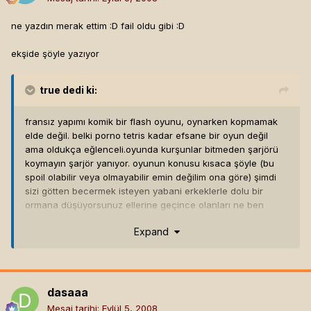
ne yazdın merak ettim :D fail oldu gibi :D
ekşide şöyle yazıyor
true
dedi ki:
fransız yapımı komik bir flash oyunu, oynarken kopmamak
elde değil. belki porno tetris kadar efsane bir oyun değil
ama oldukça eğlenceli.oyunda kurşunlar bitmeden şarjörü
koymayın şarjör yanıyor. oyunun konusu kısaca şöyle (bu
spoil olabilir veya olmayabilir emin değilim ona göre) şimdi
sizi götten becermek isteyen yabani erkeklerle dolu bir
ormana düşüyorsunuz ellerine geçince olanları ne ben
anlatayım ne de siz tasavvur edin direk görün bence. neyse
Expand
siz bu çıplak yabani erkeklerden kaçan avcı oluyorsunuz.
(bu belmando tipli bir eleman evet bir başka erkek bu oyun
bişiler demek istiyor ama ben anlamadım) şu fransız
zekasına bakın ki ormanımsı bu yerde bu çıplak
yabanilerden kaçmanın tek yolu onları tüfekle vurmak
dasaaa
yeşillikler arasında şarjörler var ve onlara ulaşmak da
Mesaj tarihi:
Eylül 5, 2008