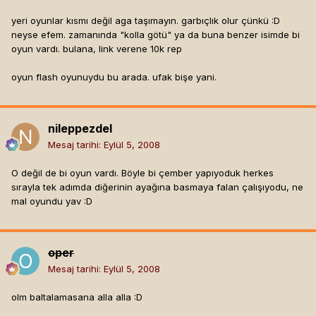
yeri oyunlar kısmı değil aga taşımayın. garbıçlık olur çünkü :D
neyse efem. zamanında "kolla götü" ya da buna benzer isimde bi
oyun vardı. bulana, link verene 10k rep
oyun flash oyunuydu bu arada. ufak bişe yani.
nileppezdel
Mesaj tarihi:
Eylül 5, 2008
O değil de bi oyun vardı. Böyle bi çember yapıyoduk herkes
sırayla tek adımda diğerinin ayağına basmaya falan çalışıyodu, ne
mal oyundu yav :D
oper
Mesaj tarihi:
Eylül 5, 2008
olm baltalamasana alla alla :D