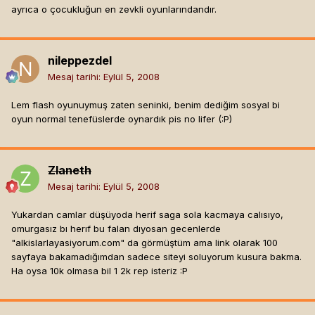
ayrıca o çocukluğun en zevkli oyunlarındandır.
nileppezdel
Mesaj tarihi:
Eylül 5, 2008
Lem flash oyunuymuş zaten seninki, benim dediğim sosyal bi
oyun normal tenefüslerde oynardık pis no lifer (:P)
Zlaneth
Mesaj tarihi:
Eylül 5, 2008
Yukardan camlar düşüyoda herif saga sola kacmaya calısıyo,
omurgasız bı herıf bu falan dıyosan gecenlerde
"alkislarlayasiyorum.com" da görmüştüm ama link olarak 100
sayfaya bakamadığımdan sadece siteyi soluyorum kusura bakma.
Ha oysa 10k olmasa bil 1 2k rep isteriz :P