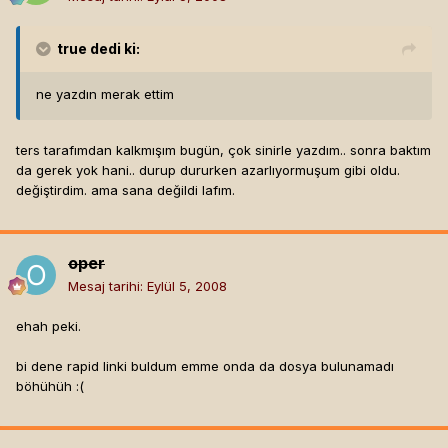
gerekiyor tabi bu iş için ve yeşiliklerde sizi sıkıştırmak da
daha kolay (aman diyorum). gayet eğlendirici bir oyun
özellikle müzik oldukça komik. kaybettiğiniz zaman(götü
true
dedi ki:
kaptırdığınız da yani) bir porno film arakası müziği çalıyor
oldukça komik
ne yazdın merak ettim
ters tarafımdan kalkmışım bugün, çok sinirle yazdım.. sonra baktım
da gerek yok hani.. durup dururken azarlıyormuşum gibi oldu.
değiştirdim. ama sana değildi lafım.
oper
Mesaj tarihi:
Eylül 5, 2008
ehah peki.
bi dene rapid linki buldum emme onda da dosya bulunamadı
böhühüh :(