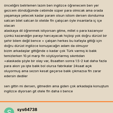
önceliğini belirlemen lazım ben ingilizce öğrenecem ben yer
gezcem döndüğümde cebimde süper para olmicak ama orada
yaşamaya yetecek kadar param olsun istiom dersen dondurma
satcan bilet satcan bi otelde fln çalışcan öyle insanlarla iç içe
olacan
alaskaya dil öğrenmek istiyorsan gitme, millet o para kazanıyor
çünkü kazandığın parayı harcayacak hiçbişi yok doğru dürüst bir
şehir bilem değil bence + çalışan herkes bu kafayla gittiği için
doğru dürüst ingilizce konuşacağın adam da olmuyor
bizim arkadaşlar gittiğinde o kadar çok Türk varmış ki balık
temizlerken 10.yıl marşı fln söylüyorlarmış sıkıntıdan
+alaskada şöyle bir olay var, 8saatten sonra 1.5-2 kat daha fazla
para alıon ya işte balık bol olursa fabrikalar 24saat açık
oluyormuş ama sezon kesat geçerse balık çıkmazsa fln zarar
edersin dediler
sen gittin mi dersen, gitmedim ama giden çok arkadaşla konuştum
ingilizce diyorsan git otele fln daha ii bence
sys64738