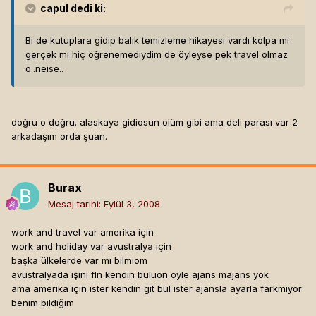
capul
dedi ki:
Bi de kutuplara gidip balık temizleme hikayesi vardı kolpa mı
gerçek mi hiç öğrenemediydim de öyleyse pek travel olmaz
o..neise..
doğru o doğru. alaskaya gidiosun ölüm gibi ama deli parası var 2
arkadaşım orda şuan.
Burax
Mesaj tarihi:
Eylül 3, 2008
work and travel var amerika için
work and holiday var avustralya için
başka ülkelerde var mı bilmiom
avustralyada işini fln kendin buluon öyle ajans majans yok
ama amerika için ister kendin git bul ister ajansla ayarla farkmıyor
benim bildiğim