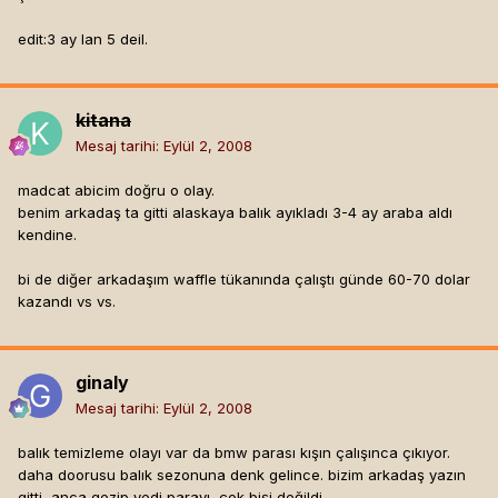
edit:3 ay lan 5 deil.
kitana
Mesaj tarihi:
Eylül 2, 2008
madcat abicim doğru o olay.
benim arkadaş ta gitti alaskaya balık ayıkladı 3-4 ay araba aldı
kendine.
bi de diğer arkadaşım waffle tükanında çalıştı günde 60-70 dolar
kazandı vs vs.
ginaly
Mesaj tarihi:
Eylül 2, 2008
balık temizleme olayı var da bmw parası kışın çalışınca çıkıyor.
daha doorusu balık sezonuna denk gelince. bizim arkadaş yazın
gitti, anca gezip yedi parayı, çok bişi değildi.