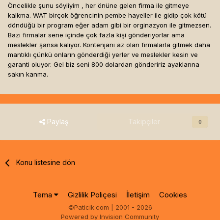
Öncelikle şunu söyliyim , her önüne gelen firma ile gitmeye
kalkma. WAT birçok öğrencinin pembe hayeller ile gidip çok kötü
döndüğü bir program eğer adam gibi bir orginazyon ile gitmezsen.
Bazı firmalar sene içinde çok fazla kişi gönderiyorlar ama
meslekler şansa kalıyor. Kontenjanı az olan firmalarla gitmek daha
mantıklı çünkü onların gönderdiği yerler ve meslekler kesin ve
garanti oluyor. Gel biz seni 800 dolardan göndeririz ayaklarına
sakın kanma.
Paylaş
Takipçiler
0
Konu listesine dön
Tema
Gizlilik Poliçesi
İletişim
Cookies
©Paticik.com | 2001 - 2026
Powered by Invision Community