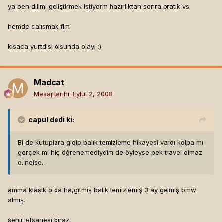
ya ben dilimi geliştirmek istiyorm hazırlıktan sonra pratik vs.
hemde calısmak flm
kısaca yurtdısı olsunda olayı :)
Madcat
Mesaj tarihi:
Eylül 2, 2008
capul
dedi ki:
Bi de kutuplara gidip balık temizleme hikayesi vardı kolpa mı
gerçek mi hiç öğrenemediydim de öyleyse pek travel olmaz
o..neise..
amma klasik o da ha,gitmiş balık temizlemiş 3 ay gelmiş bmw
almış.
şehir efsanesi biraz.