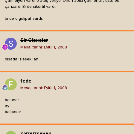
Çarmelyon vardı o ateş veriyo. Onun abisi çarmendır, üstü ed
çarizard. Bi de sikörtıl vardı.
bi de cigulipaf vardı.
Sir Clexcier
Mesaj tarihi:
Eylül 1, 2008
olsada izlesek lan
fede
Mesaj tarihi:
Eylül 1, 2008
balanar
ay
balbasar
karpuzseven