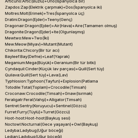
Articuno:Artic(Buzlu)+Uno(İspanyolca bir)
Zapdos:Zap(Elektrik çarpmak)+Dos(İspanyolca iki)
Moltres:Molt(Erimek)+Tres(İspanyolca üç)
Dratini:Dragon(Ejder)+Teeny(Genç)
Dragonair:Dragon(Ejder)+Air(Hava)+Aire(Tamamen olmuş)
Dragonite:Dragon(Ejder)+Ite(Olgunlaşmış)
Mewtwo:Mew+Two(İki)
Mew:Meow(Miyav)+Mutant(Mutant)
Chikorita:Chicory(Bir tür acı)
Bayleef:Bay(Defne)+Leaf(Yaprak)
Meganium:Mega(Büyük)+Geranium(Bir tür bitki)
Cyndaquil:Cinder(Küçük lav parçası)+Quill(Sert tüy)
Quilava:Quill(Sert tüy)+Lava(Lav)
Typhlosion:Typhoon(Tayfun)+Explosion(Patlama
Totodile:Total(Toplam)+Crocodile(Timsah)
Croconaw:Crocodile(Timsah)+Gnaw(Isırmak)
Feraligatr:Feral(Vahşi)+Alligator(Timsah)
Sentret:Sentry(Koruyucu)+Sentinel(Gözcü)
Furret:Furry(Tüylü)+Turret(Gözcü)
Hoot-hoot:Hoot-hoot(Baykuş sesi)
Noctowl:Nocturnal(Gece yaşayan)+Owl(Baykuş)
Ledyba:Ladybug(Uğur böceği)
Ledian:Ladybug(Uğur böceği)