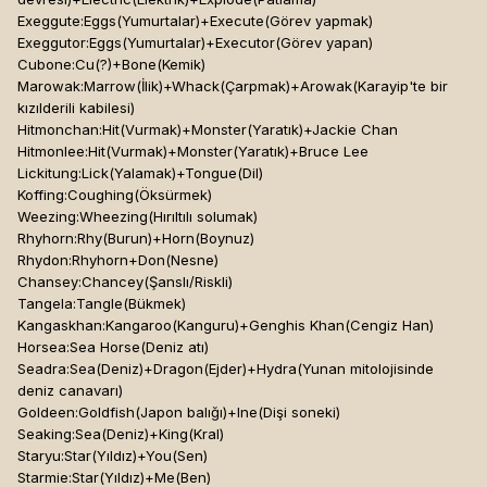
Exeggute:Eggs(Yumurtalar)+Execute(Görev yapmak)
Exeggutor:Eggs(Yumurtalar)+Executor(Görev yapan)
Cubone:Cu(?)+Bone(Kemik)
Marowak:Marrow(İlik)+Whack(Çarpmak)+Arowak(Karayip'te bir
kızılderili kabilesi)
Hitmonchan:Hit(Vurmak)+Monster(Yaratık)+Jackie Chan
Hitmonlee:Hit(Vurmak)+Monster(Yaratık)+Bruce Lee
Lickitung:Lick(Yalamak)+Tongue(Dil)
Koffing:Coughing(Öksürmek)
Weezing:Wheezing(Hırıltılı solumak)
Rhyhorn:Rhy(Burun)+Horn(Boynuz)
Rhydon:Rhyhorn+Don(Nesne)
Chansey:Chancey(Şanslı/Riskli)
Tangela:Tangle(Bükmek)
Kangaskhan:Kangaroo(Kanguru)+Genghis Khan(Cengiz Han)
Horsea:Sea Horse(Deniz atı)
Seadra:Sea(Deniz)+Dragon(Ejder)+Hydra(Yunan mitolojisinde
deniz canavarı)
Goldeen:Goldfish(Japon balığı)+Ine(Dişi soneki)
Seaking:Sea(Deniz)+King(Kral)
Staryu:Star(Yıldız)+You(Sen)
Starmie:Star(Yıldız)+Me(Ben)