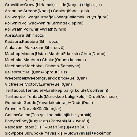
Growlithe:Growl(Hırlamak)+Little(Küçük)+Light(Işık)
Arcanine:Arcane(Nadir)+Canine(Köpek gibi)
Poliwag:Poliwog(Kurbağa)+Wag(Sallamak, kuyruğunu)
Poliwhirl:Poliwag+Whirl(Karnındaki spiral)
Poliwrath:Poliwhirl+Wrath(Sinirli)
Abra:Abra(Sihir sözü)
Kadabra:Kadabra(Sihir sözü)
Alakazam:Alakazam(Sihir sözü)
Machop:Master(Usta)+Macho(Erkeksi)+Chop(Darbe)
Machoke:Machop+Choke(Önünü kesmek)
Machamp:Machoke+Champ(Şampiyon)
Bellsprout:Bell(Çan)+Sprout(Filiz)
Weepinbell:Weeping(Sarkık bitki)+Bell(Çan)
Victreebel:Victory(Zafer)+Bell(Çan)
Tentacool:Tentacle(Mürekkep balığı kolu)+Cool(Serin)
Tentacruel:Tentacle(Mürekkep balığı kolu)+Cruel(Acımasız)
Geodude:Geode(Yuvarlak bir taş)+Dude(Dost)
Graveler:Gravel(Küçük taşlar)
Golem:Golem(Taş şekline mitolojik bir yaratık)
Ponyta:Pony(Küçük at)+Ponytail(At kuyruğu)
Rapidash:Rapid(Hızlı)+Dash(Koşu)+Ash(Kül)
Slowpoke:Slowpoke(Yavaş kişi)+Slow(Yavaş)+Pokémon