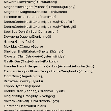
Slowbro:Slow(Yavaş)+Bro(Kardeş)
Magnemite:Magnet(Mıknatıs)+Mite(Küçük şey)
Magneton:Magnet(Mıknatıs)+Ton(Nesne)
Farfetch'd:Far-Fetched(İnanılmaz)
Doduo:Dodo(Nesli tükenmiş bir kuş)+Duo(İkili)
Dodrio:Dodo(Nesli tükenmiş bir kuş)+Trio(Üçlü)
Seel:Sea(Deniz)+Seal(Deniz aslanı)
Dewgong:Dugong(Deniz ineği)
Grimer:Grime(Pislik)
Muk:Muck(Çamur/Gübre)
Shellder:Shell(Kabuk)+Shelter(Sığınak)
Cloyster:Clam(İstridye)+Oyster(İstiridye)
Gastly:Gas(Gaz)+Ghastly(Korkunç)
Haunter:Haunt(Ele geçirmek)+Hunt(Avlamak)+Hunter(Avcı)
Gengar:Genghiz Khan(Cengiz Han)+Genghoolie(Korkunç)
Onix:Onyx(Değerli bir taş)
Drowzee:Drowsy(Uykulu)
Hypno:Hypnosis(Hipnoz)
Krabby:Crab(Yengeç)+Crabby(Huysuz)
Kingler:King Crab(Büyük yengeç)
Voltorb:Volt(Volt)+Orb(Yuvarlak şey)
Electrode:Electrode(Elektrik
devresi)+Electric(Elektrik)+Explode(Patlama)