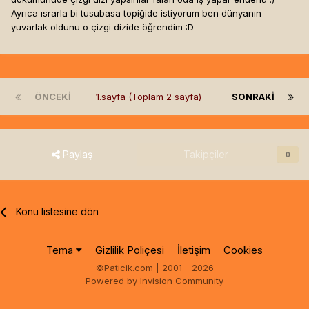
Ayrıca ısrarla bi tusubasa topiğide istiyorum ben dünyanın
yuvarlak oldunu o çizgi dizide öğrendim :D
ÖNCEKI
1.sayfa (Toplam 2 sayfa)
SONRAKI
Paylaş
Takipçiler
0
Konu listesine dön
Tema
Gizlilik Poliçesi
İletişim
Cookies
©Paticik.com | 2001 - 2026
Powered by Invision Community