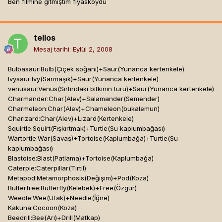
Ben filmine gitmiştim fiyaskoydu
tellos
Mesaj tarihi:
Eylül 2, 2008
Bulbasaur:Bulb(Çiçek soğanı)+Saur(Yunanca kertenkele)
Ivysaur:Ivy(Sarmaşık)+Saur(Yunanca kertenkele)
venusaur:Venus(Sırtındaki bitkinin türü)+Saur(Yunanca kertenkele)
Charmander:Char(Alev)+Salamander(Semender)
Charmeleon:Char(Alev)+Chameleon(bukalemun)
Charizard:Char(Alev)+Lizard(Kertenkele)
Squirtle:Squirt(Fışkırtmak)+Turtle(Su kaplumbağası)
Wartortle:War(Savaş)+Tortoise(Kaplumbağa)+Turtle(Su
kaplumbağası)
Blastoise:Blast(Patlama)+Tortoise(Kaplumbağa)
Caterpie:Caterpillar(Tırtıl)
Metapod:Metamorphosis(Değişim)+Pod(Koza)
Butterfree:Butterfly(Kelebek)+Free(Özgür)
Weedle:Wee(Ufak)+Needle(İğne)
Kakuna:Cocoon(Koza)
Beedrill:Bee(Arı)+Drill(Matkap)