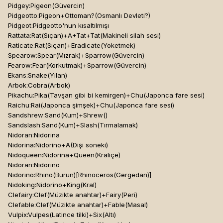
Pidgey:Pigeon(Güvercin)
Pidgeotto:Pigeon+Ottoman?(Osmanlı Devleti?)
Pidgeot:Pidgeotto'nun kısaltılmışı
Rattata:Rat(Sıçan)+A+Tat+Tat(Makineli silah sesi)
Raticate:Rat(Sıçan)+Eradicate(Yoketmek)
Spearow:Spear(Mızrak)+Sparrow(Güvercin)
Fearow:Fear(Korkutmak)+Sparrow(Güvercin)
Ekans:Snake(Yılan)
Arbok:Cobra(Arbok)
Pikachu:Pika(Tavşan gibi bi kemirgen)+Chu(Japonca fare sesi)
Raichu:Rai(Japonca şimşek)+Chu(Japonca fare sesi)
Sandshrew:Sand(Kum)+Shrew()
Sandslash:Sand(Kum)+Slash(Tırmalamak)
Nidoran:Nidorina
Nidorina:Nidorino+A(Dişi soneki)
Nidoqueen:Nidorina+Queen(Kraliçe)
Nidoran:Nidorino
Nidorino:Rhino(Burun)[Rhinoceros(Gergedan)]
Nidoking:Nidorino+King(Kral)
Clefairy:Clef(Müzikte anahtar)+Fairy(Peri)
Clefable:Clef(Müzikte anahtar)+Fable(Masal)
Vulpix:Vulpes(Latince tilki)+Six(Altı)