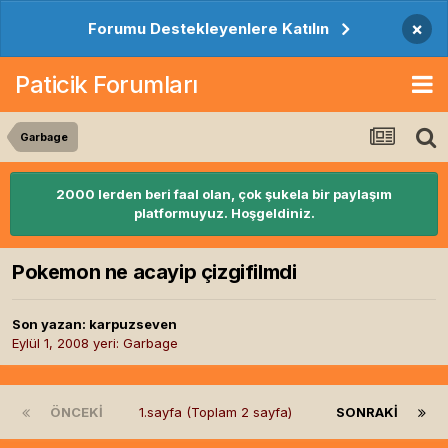
×
Forumu Destekleyenlere Katılın
Paticik Forumları
Garbage
2000 lerden beri faal olan, çok şukela bir paylaşım
platformuyuz. Hoşgeldiniz.
Pokemon ne acayip çizgifilmdi
Son yazan:
karpuzseven
Eylül 1, 2008
yeri:
Garbage
ÖNCEKI
1.sayfa (Toplam 2 sayfa)
SONRAKI