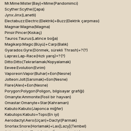
Mr.Mime:Mister(Bay)+Mime(Pandomimci)
Scyther:Scythe(Çapa)
Jynx:Jinx(Lanetli)
Electabuzz:Electric(Elektrik)+Buzz(Elektrik çarpması)
Magmar:Magma(Magma)
Pinsir:Pincer(Kıskaç)
Tauros:Taurus(Latince boğa)
Magikarp:Magic(Büyü)+Carp(Balık)
Gyarados:Gyre(Dönmek, sürekli Thrash)+?(?)
Lapras:Lap-Race(Hızlı yarış)+?(?)
Ditto:Ditto(Tekrarlamak/Kopyalamak)
Eevee:Evolution(Evrim)
Vaporeon:Vapor(Buhar)+Eon(Nesne)
Jolteon:Jolt(Sarsmak)+Eon(Nesne)
Flare(Alev)+Eon(Nesne)
Porygon:Polygon(Poligon, bilgisayar grafiği)
Omanyte:Ammonite(Fosil bir hayvan)
Omastar:Omanyte+Star(Kahraman)
Kabuto:Kabuto(Japonca miğfer)
Kabutops:Kabuto+Tops(En iyi)
Aerodactyl:Aero(Uçan)+Dactyl(Parmak)
Snorlax:Snore(Horlamak)+Lax[Lazy]
(Tembel)