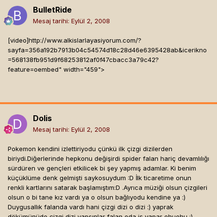
BulletRide
Mesaj tarihi:
Eylül 2, 2008
[video]
http://www.alkislarlayasiyorum.com/?
sayfa=356a192b7913b04c54574d18c28d46e6395428ab&icerikno
=568138fb951d9f68253812af0f47cbacc3a79c42?
feature=oembed" width="459">
Dolis
Mesaj tarihi:
Eylül 2, 2008
Pokemon kendini izlettiriyodu çünkü ilk çizgi dizilerden
biriydi.Diğerlerinde hepkonu değişirdi spider falan hariç devamlılığı
sürdüren ve gençleri etkilicek bi şey yapmış adamlar. Ki benim
küçüklüme denk gelmişti saykosuydum :D İlk ticaretime onun
renkli kartlarını satarak başlamıştım:D .Ayrıca müziği olsun çizgileri
olsun o bi tane kız vardı ya o olsun bağlıyodu kendine ya :)
Duygusallık falanda vardı hani çizgi dizi o dizi :) yaprak
dökümünüde çizgi dizi yapsınlar falan oda iş yapar ehuehu :)