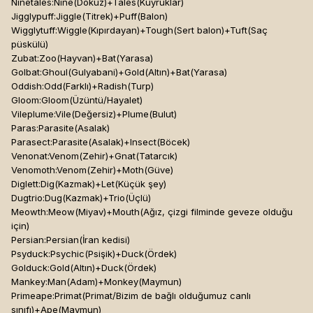
Ninetales:Nine(Dokuz)+Tales(Kuyruklar)
Jigglypuff:Jiggle(Titrek)+Puff(Balon)
Wigglytuff:Wiggle(Kıpırdayan)+Tough(Sert balon)+Tuft(Saç
püskülü)
Zubat:Zoo(Hayvan)+Bat(Yarasa)
Golbat:Ghoul(Gulyabani)+Gold(Altın)+Bat(Yarasa)
Oddish:Odd(Farklı)+Radish(Turp)
Gloom:Gloom(Üzüntü/Hayalet)
Vileplume:Vile(Değersiz)+Plume(Bulut)
Paras:Parasite(Asalak)
Parasect:Parasite(Asalak)+Insect(Böcek)
Venonat:Venom(Zehir)+Gnat(Tatarcık)
Venomoth:Venom(Zehir)+Moth(Güve)
Diglett:Dig(Kazmak)+Let(Küçük şey)
Dugtrio:Dug(Kazmak)+Trio(Üçlü)
Meowth:Meow(Miyav)+Mouth(Ağız, çizgi filminde geveze olduğu
için)
Persian:Persian(İran kedisi)
Psyduck:Psychic(Psişik)+Duck(Ördek)
Golduck:Gold(Altın)+Duck(Ördek)
Mankey:Man(Adam)+Monkey(Maymun)
Primeape:Primat(Primat/Bizim de bağlı olduğumuz canlı
sınıfı)+Ape(Maymun)