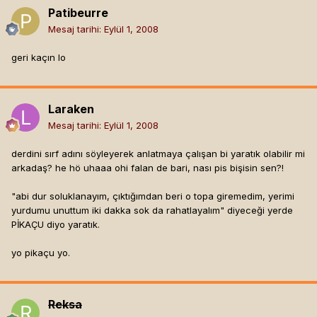
Patibeurre
Mesaj tarihi:
Eylül 1, 2008
geri kaçın lo
Laraken
Mesaj tarihi:
Eylül 1, 2008
derdini sırf adını söyleyerek anlatmaya çalışan bi yaratık olabilir mi
arkadaş? he hö uhaaa ohi falan de bari, nası pis bişisin sen?!
"abi dur soluklanayım, çıktığımdan beri o topa giremedim, yerimi
yurdumu unuttum iki dakka sok da rahatlayalım" diyeceği yerde
PİKAÇU diyo yaratık.
yo pikaçu yo.
Reksa