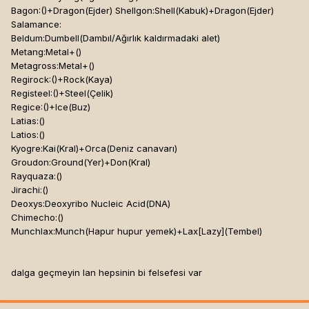
Bagon:()+Dragon(Ejder) Shellgon:Shell(Kabuk)+Dragon(Ejder)
Salamance:
Beldum:Dumbell(Dambıl/Ağırlık kaldırmadaki alet)
Metang:Metal+()
Metagross:Metal+()
Regirock:()+Rock(Kaya)
Registeel:()+Steel(Çelik)
Regice:()+Ice(Buz)
Latias:()
Latios:()
Kyogre:Kai(Kral)+Orca(Deniz canavarı)
Groudon:Ground(Yer)+Don(Kral)
Rayquaza:()
Jirachi:()
Deoxys:Deoxyribo Nucleic Acid(DNA)
Chimecho:()
Munchlax:Munch(Hapur hupur yemek)+Lax[Lazy]
(Tembel)
dalga geçmeyin lan hepsinin bi felsefesi var