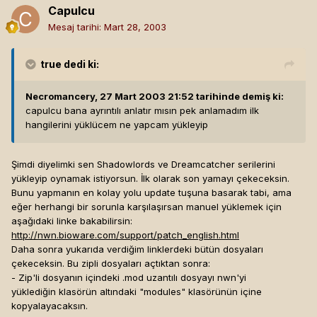
Capulcu
Mesaj tarihi:
Mart 28, 2003
true
dedi ki:
Necromancery, 27 Mart 2003 21:52 tarihinde demiş ki:
capulcu bana ayrıntılı anlatır mısın pek anlamadım ilk
hangilerini yüklücem ne yapcam yükleyip
Şimdi diyelimki sen Shadowlords ve Dreamcatcher serilerini
yükleyip oynamak istiyorsun. İlk olarak son yamayı çekeceksin.
Bunu yapmanın en kolay yolu update tuşuna basarak tabi, ama
eğer herhangi bir sorunla karşılaşırsan manuel yüklemek için
aşağıdaki linke bakabilirsin:
http://nwn.bioware.com/support/patch_english.html
Daha sonra yukarıda verdiğim linklerdeki bütün dosyaları
çekeceksin. Bu zipli dosyaları açtıktan sonra:
- Zip'li dosyanın içindeki .mod uzantılı dosyayı nwn'yi
yüklediğin klasörün altındaki "modules" klasörünün içine
kopyalayacaksın.