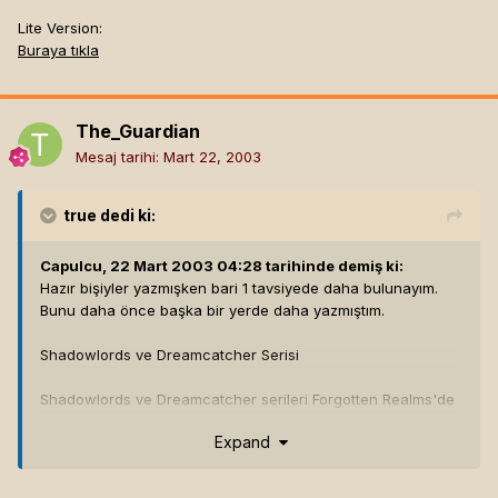
Lite Version:
Buraya tıkla
The_Guardian
Mesaj tarihi:
Mart 22, 2003
true
dedi ki:
Capulcu, 22 Mart 2003 04:28 tarihinde demiş ki:
Hazır bişiyler yazmışken bari 1 tavsiyede daha bulunayım.
Bunu daha önce başka bir yerde daha yazmıştım.
Shadowlords ve Dreamcatcher Serisi
Shadowlords ve Dreamcatcher serileri Forgotten Realms'de
geçen, küçük sayılabilecek ama birbirinin devamı niteliğinde
Expand
olan modüllerden oluşuyor. Oyunu ister single ister
multiplayer oynayabilmek mümkün. Oyunun hikayesi de
oldukça güzel ve gittikçe daha ilgi çekici bir hale geliyor.