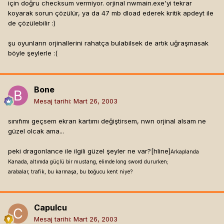
için doğru checksum vermiyor. orjinal nwmain.exe'yi tekrar
Dreamcatcher 1 hak pack dosyası :
koyarak sorun çözülür, ya da 47 mb dload ederek kritik apdeyt ile
Buraya tıkla
de çözülebilir :)
Dreamcatcher 1 movie dosyası (Bunu yüklemeniz şart değil
ama yüklemek isterseniz *.bik uzantılı dosyayı "movies"
şu oyunların orjinallerini rahatça bulabilsek de artık uğraşmasak
klasörünün altına kopyalayın)
böyle şeylerle :(
Buraya tıkla
Dreamcatcher 2 - Ocean Dreams
Buraya tıkla
Bone
Dreamcatcher 2 hak pack dosyası :
Mesaj tarihi:
Mart 26, 2003
Buraya tıkla
Dreamcatcher 2 movie dosyası :
sınıfımı geçsem ekran kartımı değiştirsem, nwn orjinal alsam ne
Buraya tıkla
güzel olcak ama...
Dreamcatcher 3 - Pit of Stars
peki dragonlance ile ilgili güzel şeyler ne var?[hline]
Arkaplanda
Buraya tıkla
Kanada, altımda güçlü bir mustang, elimde long sword dururken;
Dreamcatcher 3 hak pack dosyası :
arabalar, trafik, bu karmaşa, bu boğucu kent niye?
Buraya tıkla
Dreamcatcher 3 movie dosyası :
Buraya tıkla
Capulcu
Yapımcı şu anda Dreamcatcher serisinin 4.sü üzerinde
Mesaj tarihi:
Mart 26, 2003