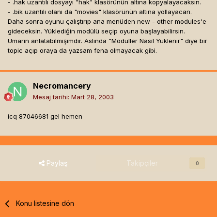
- .hak uzantılı dosyayı "hak" klasörünün altına kopyalayacaksın.
- .bik uzantılı olanı da "movies" klasörünün altına yollayacan.
Daha sonra oyunu çalıştırıp ana menüden new - other modules'e
gideceksin. Yüklediğin modülü seçip oyuna başlayabilirsin.
Umarın anlatabilmişimdir. Aslında "Modüller Nasıl Yüklenir" diye bir
topic açıp oraya da yazsam fena olmayacak gibi.
Necromancery
Mesaj tarihi:
Mart 28, 2003
icq 87046681 gel hemen
Paylaş
Takipçiler
0
Konu listesine dön