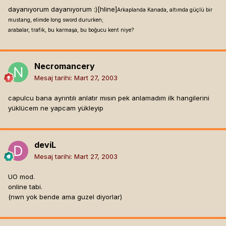
dayanıyorum dayanıyorum :)[hline]
Arkaplanda Kanada, altımda güçlü bir
mustang, elimde long sword dururken;
arabalar, trafik, bu karmaşa, bu boğucu kent niye?
Necromancery
Mesaj tarihi:
Mart 27, 2003
capulcu bana ayrıntılı anlatır mısın pek anlamadım ilk hangilerini
yüklücem ne yapcam yükleyip
deviL
Mesaj tarihi:
Mart 27, 2003
UO mod.
online tabi.
(nwn yok bende ama guzel diyorlar)