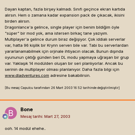
uğraşmaya devam ediyor. Eğer bunları oynarsanız ve
hoşunuza giderse 4.sü çıktığında haber veririm. Eğer
Dayan kaptan, fazla birşey kalmadı. Sınıfı geçince ekran kartıda
yüklemede yada oynamada herhangi bir sorun yaşarsanız
alırsın. Hem o zamana kadar expansion pack de çıkacak, ikisini
yardımcı olmaya
birden alırsın.
çalışırım. Hadi iyi eğlenceler.
Dragonlance'a gelince, single player için benim bildiğim öyle
Not: Bu arada oyuna 1. lvl 1 karakterle başlayın ve 1.29
"süper" bir mod yok, ama istersen birkaç tane yazıyım.
yamasını çekmenizde fayda var.
Multiplayer'a gelince durum biraz değişiyor. Çok iddialı serverlar
var, hatta 96 kişilik bir Krynn serverı bile var. Tabi bu serverlardan
yararlanamabilmek için orjinale ihtiyacın olacak. Bunun dışında
oyununun çıktığı günden beri DL modu yapmaya uğraşan bir grup
var. Yaklaşık 14 modülden oluşan bir seri planlıyorlar. Ancak bu
serinin de multiplayer olması planlanıyor. Daha fazla bilgi için
www.dladventures.com
adresine bakabilirsin.
[Bu mesaj Capulcu tarafından 26 Mart 2003 16:52 tarihinde değiştirilmiştir]
Bone
Mesaj tarihi:
Mart 27, 2003
ooh. 14 modül ehehe..