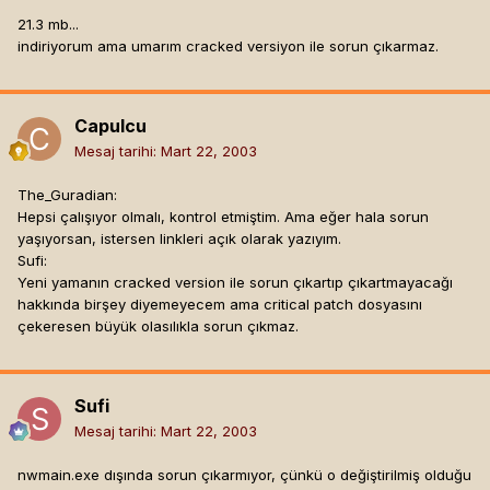
Buraya tıkla
21.3 mb...
indiriyorum ama umarım cracked versiyon ile sorun çıkarmaz.
Shadowlords 4 - Stonemeet
Buraya tıkla
Shadowlords 5 - Enter the Shadow
Capulcu
Buraya tıkla
Mesaj tarihi:
Mart 22, 2003
Shadowlords hak pack dosyası:
The_Guradian:
]
Buraya tıkla
Hepsi çalışıyor olmalı, kontrol etmiştim. Ama eğer hala sorun
yaşıyorsan, istersen linkleri açık olarak yazıyım.
Bu modülleri oynarken biri bittiğinde diğerine otomatik olarak
Sufi:
geçecektir, tabi hepsini çekerseniz. Ancak Shadowlords
Yeni yamanın cracked version ile sorun çıkartıp çıkartmayacağı
serisi bittiğinde Dreamcather'a otomatik olarak geçmiyor.
hakkında birşey diyemeyecem ama critical patch dosyasını
Fakat karakterinizi export edecektir. O yüzden diğer seriye
çekeresen büyük olasılıkla sorun çıkmaz.
geçerken bu karakteri kullanabilirsiniz, hatta kullanmalısınız
da yoksa oyundaki birçok güzel detayı kaçırabilirsiniz.
Şimdi de Dreamcatcher serisinin adreslerini veriyim. Asıl
Sufi
eğlence bu seride başlıyor:)
Mesaj tarihi:
Mart 22, 2003
Dreamcatcher 1 - Skyfall
nwmain.exe dışında sorun çıkarmıyor, çünkü o değiştirilmiş olduğu
Buraya tıkla