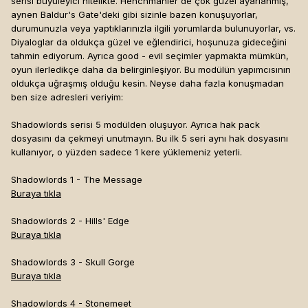
serisi büyüleyici nitelikte. Henchmanler de çok güzel ayarlanmış,
aynen Baldur's Gate'deki gibi sizinle bazen konuşuyorlar,
durumunuzla veya yaptıklarınızla ilgili yorumlarda bulunuyorlar, vs.
Diyaloglar da oldukça güzel ve eğlendirici, hoşunuza gideceğini
tahmin ediyorum. Ayrıca good - evil seçimler yapmakta mümkün,
oyun ilerledikçe daha da belirginleşiyor. Bu modülün yapımcısının
oldukça uğraşmış olduğu kesin. Neyse daha fazla konuşmadan
ben size adresleri veriyim:
Shadowlords serisi 5 modülden oluşuyor. Ayrıca hak pack
dosyasını da çekmeyi unutmayın. Bu ilk 5 seri aynı hak dosyasını
kullanıyor, o yüzden sadece 1 kere yüklemeniz yeterli.
Shadowlords 1 - The Message
Buraya tıkla
Shadowlords 2 - Hills' Edge
Buraya tıkla
Shadowlords 3 - Skull Gorge
Buraya tıkla
Shadowlords 4 - Stonemeet