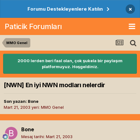
×
Forumu Destekleyenlere Katılın
Paticik Forumları
MMO Genel
2000 lerden beri faal olan, çok şukela bir paylaşım
platformuyuz. Hoşgeldiniz.
[NWN] En iyi NWN modları nelerdir
Son yazan:
Bone
Mart 21, 2003
yeri:
MMO Genel
Bone
Mesaj tarihi:
Mart 21, 2003