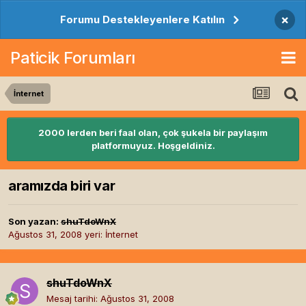
×
Forumu Destekleyenlere Katılın
Paticik Forumları
İnternet
2000 lerden beri faal olan, çok şukela bir paylaşım
platformuyuz. Hoşgeldiniz.
aramızda biri var
Son yazan:
shuTdoWnX
Ağustos 31, 2008
yeri:
İnternet
shuTdoWnX
Mesaj tarihi:
Ağustos 31, 2008