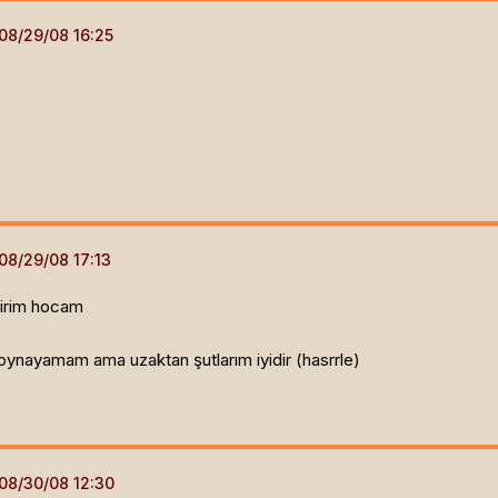
lirim hocam
i oynayamam ama uzaktan şutlarım iyidir (hasrrle)