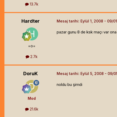
13.7k
Hardter
Mesaj tarihi:
Eylül 1, 2008
pazar gunu 8 de ksk maçı var ona 
=o=
2.7k
DoruK
Mesaj tarihi:
Eylül 5, 2008
noldu bu şimdi
Mod
21.6k