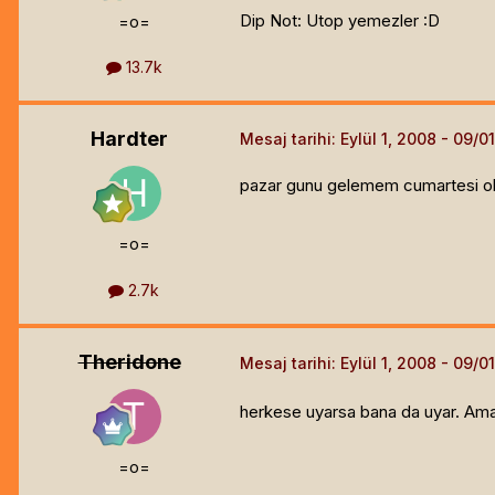
Dip Not: Utop yemezler :D
=o=
13.7k
Hardter
Mesaj tarihi:
Eylül 1, 2008
pazar gunu gelemem cumartesi ola
=o=
2.7k
Theridone
Mesaj tarihi:
Eylül 1, 2008
herkese uyarsa bana da uyar. Ama 
=o=