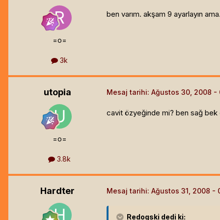
ben varım. akşam 9 ayarlayın ama
=o=
3k
utopia
Mesaj tarihi:
Ağustos 30, 2008
cavit özyeğinde mi? ben sağ bek
=o=
3.8k
Hardter
Mesaj tarihi:
Ağustos 31, 2008
Redogski
dedi ki: