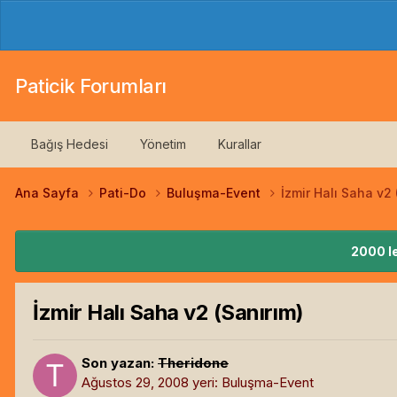
Paticik Forumları
Bağış Hedesi
Yönetim
Kurallar
Ana Sayfa
Pati-Do
Buluşma-Event
İzmir Halı Saha v2 
2000 le
İzmir Halı Saha v2 (Sanırım)
Son yazan:
Theridone
Ağustos 29, 2008
yeri:
Buluşma-Event