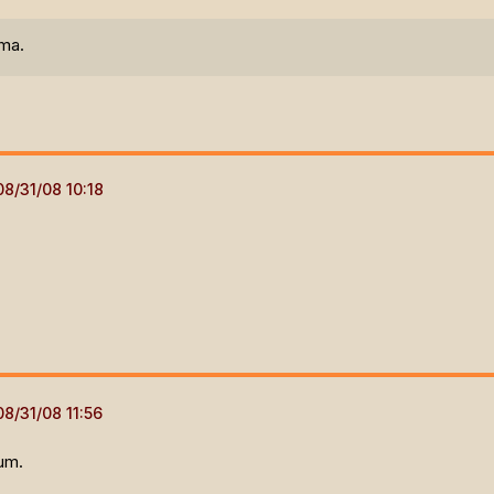
ama.
um.