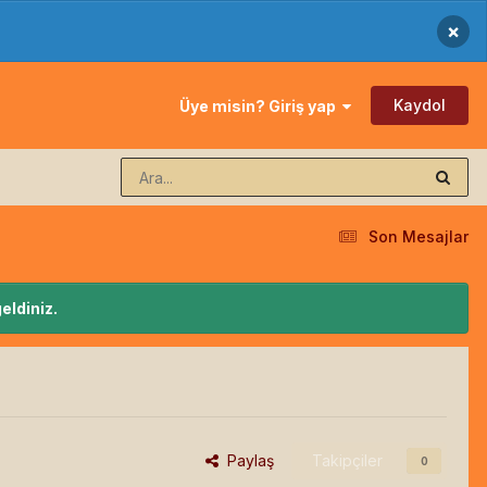
×
Kaydol
Üye misin? Giriş yap
Son Mesajlar
eldiniz.
Paylaş
Takipçiler
0