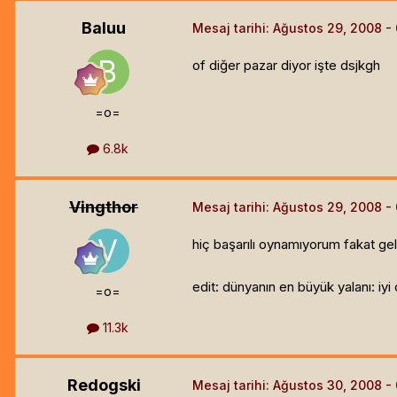
Baluu
Mesaj tarihi:
Ağustos 29, 2008
of diğer pazar diyor işte dsjkgh
=o=
6.8k
Vingthor
Mesaj tarihi:
Ağustos 29, 2008
hiç başarılı oynamıyorum fakat ge
edit: dünyanın en büyük yalanı: iy
=o=
11.3k
Redogski
Mesaj tarihi:
Ağustos 30, 2008