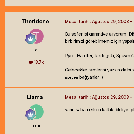
Theridone
Mesaj tarihi:
Ağustos 29, 2008
Bu sefer işi garantiye alıyorum. 
birbirimizi görebilmemiz için yapal
=o=
Pyro, Hardter, Redogski, Spawn77,
13.7k
Gelecekler isimlerini yazsın da bi
bağyanlar :)
isteyen
Llama
Mesaj tarihi:
Ağustos 29, 2008
yarın sabah erken kalkık dikiliye
=o=