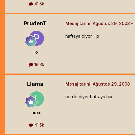
41.5k
PrudenT
Mesaj tarihi:
Ağustos 29, 2008
haftaya diyor =p
=o=
18.3k
Llama
Mesaj tarihi:
Ağustos 29, 2008
nerde diyor haftaya hani
=o=
41.5k