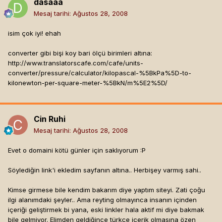
dasaaa
Mesaj tarihi:
Ağustos 28, 2008
isim çok iyi! ehah
converter gibi bişi koy bari ölçü birimleri altına:
http://www.translatorscafe.com/cafe/units-
converter/pressure/calculator/kilopascal-%5BkPa%5D-to-
kilonewton-per-square-meter-%5BkN/m%5E2%5D/
Cin Ruhi
Mesaj tarihi:
Ağustos 28, 2008
Evet o domaini kötü günler için saklıyorum :P
Söylediğin link'i ekledim sayfanın altına.. Herbişey varmış sahi..
Kimse girmese bile kendim bakarım diye yaptım siteyi. Zati çoğu
ilgi alanımdaki şeyler.. Ama reyting olmayınca insanın içinden
içeriği geliştirmek bi yana, eski linkler hala aktif mi diye bakmak
bile gelmiyor. Elimden geldiğince türkçe içerik olmasına özen