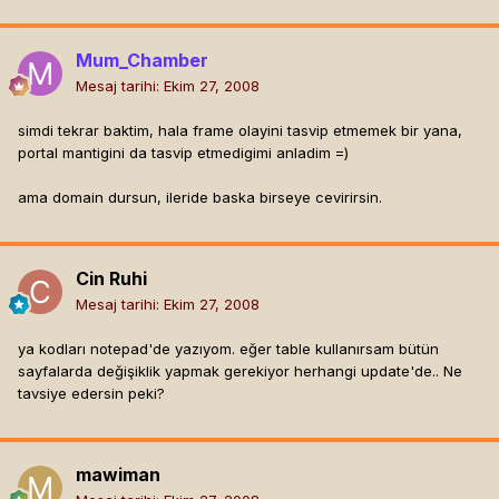
Mum_Chamber
Mesaj tarihi:
Ekim 27, 2008
simdi tekrar baktim, hala frame olayini tasvip etmemek bir yana,
portal mantigini da tasvip etmedigimi anladim =)
ama domain dursun, ileride baska birseye cevirirsin.
Cin Ruhi
Mesaj tarihi:
Ekim 27, 2008
ya kodları notepad'de yazıyom. eğer table kullanırsam bütün
sayfalarda değişiklik yapmak gerekiyor herhangi update'de.. Ne
tavsiye edersin peki?
mawiman