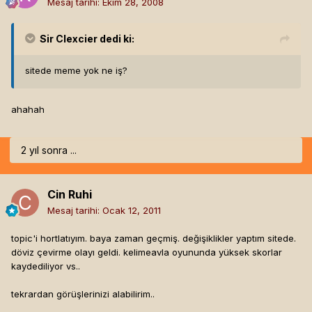
Mesaj tarihi:
Ekim 28, 2008
Sir Clexcier
dedi ki:
sitede meme yok ne iş?
ahahah
2 yıl sonra ...
Cin Ruhi
Mesaj tarihi:
Ocak 12, 2011
topic'i hortlatıyım. baya zaman geçmiş. değişiklikler yaptım sitede.
döviz çevirme olayı geldi. kelimeavla oyununda yüksek skorlar
kaydediliyor vs..
tekrardan görüşlerinizi alabilirim..