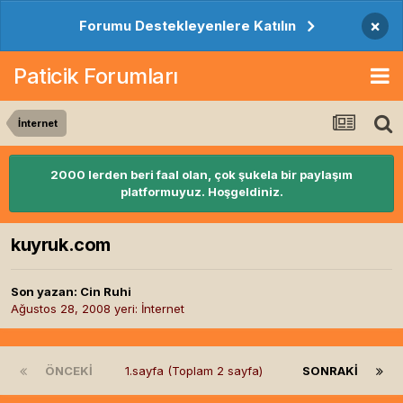
×
Forumu Destekleyenlere Katılın
Paticik Forumları
İnternet
2000 lerden beri faal olan, çok şukela bir paylaşım
platformuyuz. Hoşgeldiniz.
kuyruk.com
Son yazan:
Cin Ruhi
Ağustos 28, 2008
yeri:
İnternet
ÖNCEKI
1.sayfa (Toplam 2 sayfa)
SONRAKI