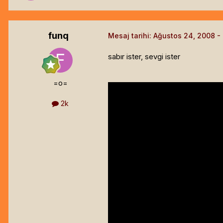
funq
Mesaj tarihi:
Ağustos 24, 2008
sabır ister, sevgi ister
=o=
2k