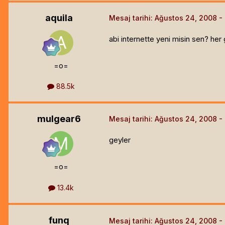
aquila
Mesaj tarihi:
Ağustos 24, 2008
abi internette yeni misin sen? he
=o=
88.5k
mulgear6
Mesaj tarihi:
Ağustos 24, 2008
geyler
=o=
13.4k
funq
Mesaj tarihi:
Ağustos 24, 2008