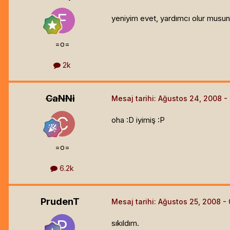
yeniyim evet, yardımcı olur musun
=o=
2k
CaNNi
Mesaj tarihi:
Ağustos 24, 2008
oha :D iyimiş :P
=o=
6.2k
PrudenT
Mesaj tarihi:
Ağustos 25, 2008
sıkıldım.