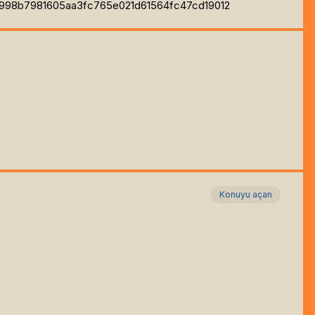
f9998b7981605aa3fc765e021d61564fc47cd19012
Konuyu açan