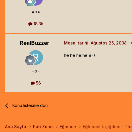
=o=
18.3k
RealBuzzer
Mesaj tarihi:
Ağustos 25, 2008
he he he he 8-)
=o=
56
Konu listesine dön
Ana Sayfa
Pati Zone
Eğlence
Eğlencelik çiğdem - Th