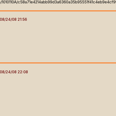
php/1010110A/c58a71e4214abb99d3a6360a35b95551f41c4eb9e4c