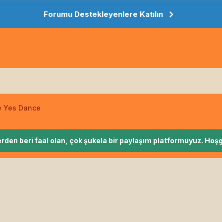
Forumu Destekleyenlere Katılın
e Yes Dance
rden beri faal olan, çok şukela bir paylaşım platformuyuz. Hoşg