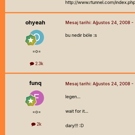
http://www.rtunnel.com/index.
ohyeah
Mesaj tarihi:
Ağustos 24, 2008
bu nedir böle :s
=o=
2.3k
funq
Mesaj tarihi:
Ağustos 24, 2008
legen...
wait for it...
=o=
2k
dary!!! :D