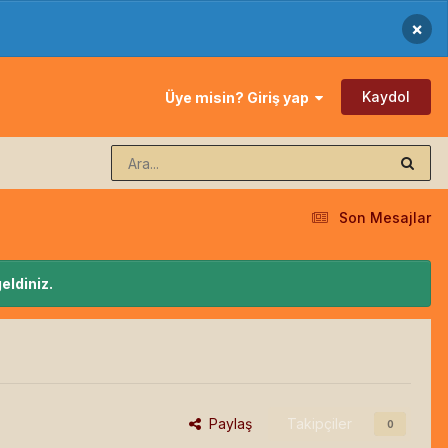
×
Kaydol
Üye misin? Giriş yap
Son Mesajlar
eldiniz.
Paylaş
Takipçiler
0