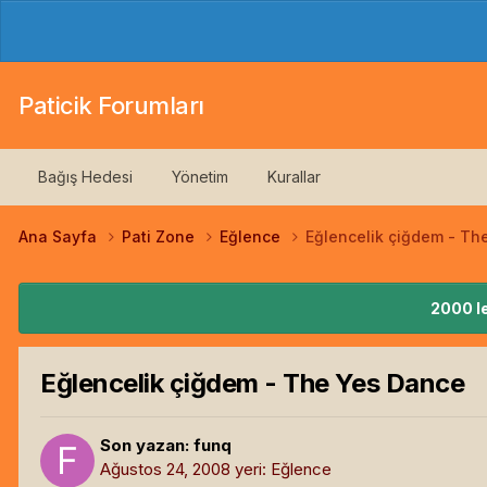
Paticik Forumları
Bağış Hedesi
Yönetim
Kurallar
Ana Sayfa
Pati Zone
Eğlence
Eğlencelik çiğdem - Th
2000 le
Eğlencelik çiğdem - The Yes Dance
Son yazan:
funq
Ağustos 24, 2008
yeri:
Eğlence