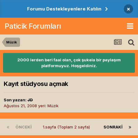
×
Forumu Destekleyenlere Katılın
Paticik Forumları
Müzik
2000 lerden beri faal olan, çok şukela bir paylaşım
platformuyuz. Hoşgeldiniz.
Kayıt stüdyosu açmak
Son yazan:
JD
Ağustos 21, 2008
yeri:
Müzik
ÖNCEKI
1.sayfa (Toplam 2 sayfa)
SONRAKI