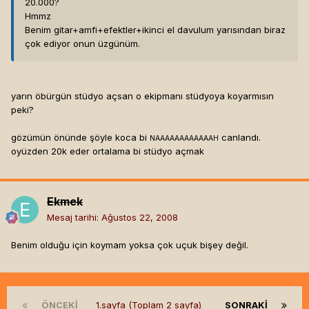
20.000?
Hmmz
Benim gitar+amfi+efektler+ikinci el davulum yarısından biraz
çok ediyor onun üzgünüm.
yarın öbürgün stüdyo açsan o ekipmanı stüdyoya koyarmısın
peki?
gözümün önünde şöyle koca bi
canlandı.
NAAAAAAAAAAAAH
oyüzden 20k eder ortalama bi stüdyo açmak
Ekmek
Mesaj tarihi:
Ağustos 22, 2008
Benim olduğu için koymam yoksa çok uçuk bişey değil.
ÖNCEKI
1.sayfa (Toplam 2 sayfa)
SONRAKI