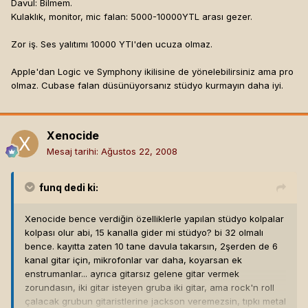
Davul: Bilmem.
Kulaklık, monitor, mic falan: 5000-10000YTL arası gezer.
Zor iş. Ses yalıtımı 10000 YTl'den ucuza olmaz.
Apple'dan Logic ve Symphony ikilisine de yönelebilirsiniz ama pro
olmaz. Cubase falan düsünüyorsanız stüdyo kurmayın daha iyi.
Xenocide
Mesaj tarihi:
Ağustos 22, 2008
funq
dedi ki:
Xenocide bence verdiğin özelliklerle yapılan stüdyo kolpalar
kolpası olur abi, 15 kanalla gider mi stüdyo? bi 32 olmalı
bence. kayıtta zaten 10 tane davula takarsın, 2şerden de 6
kanal gitar için, mikrofonlar var daha, koyarsan ek
enstrumanlar... ayrıca gitarsız gelene gitar vermek
zorundasın, iki gitar isteyen gruba iki gitar, ama rock'n roll
çalacak grubun gitaristlerine jackson veremezsin, tıpkı metal