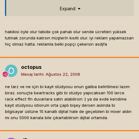
çalacaklara epiphone veremyeceğin gibi, yani çeşitliliği
Expand
sağlamalısın. kayıt bazında da kayıt davulu, en azından kayıt
trampetlerin olmalı.
tahmin ettiğinizden çok çok pahalıya gelecek bir iş kayıt
hakikisi öyle olur tabide çok pahalı olur sende ücretleri yüksek
stüdyosu.
tutmak zorunda kalırsın müşterin kısıtlı olur. iyi reklam yapamazsan
hiç olmaz hatta. reklamla belki popçi çekersin asdjfa
octopus
Mesaj tarihi:
Ağustos 22, 2008
ne tarz ve ne için bi kayıt stüdyosu onun galiba belirtilmesi lazım
biraz. sonuçta beartracks gibi bi stüdyo yapıcaksan 100 lerce
rack effect fln duvarlara satın alabilirsin :) ya da evde kendime
kayıt stüdyosu istiorum orta çaplı bişey dersen aslında bi
bilgisayar üstüne 15 kanallı dijital hale de geçebilen bi mixer aldın
mı onu 5000 kanala bile çıkartabilirsin dijital ortamda.