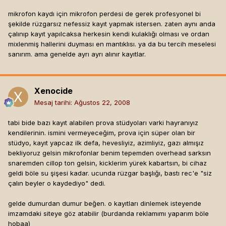
mikrofon kaydı için mikrofon perdesi de gerek profesyonel bi
şekilde rüzgarsız nefessiz kayıt yapmak istersen. zaten aynı anda
çalınıp kayıt yapılcaksa herkesin kendi kulaklığı olması ve ordan
mixlenmiş hallerini duyması en mantıklısı. ya da bu tercih meselesi
sanırım. ama genelde ayrı ayrı alınır kayıtlar.
Xenocide
Mesaj tarihi:
Ağustos 22, 2008
tabi bide bazı kayıt alabilen prova stüdyoları varki hayranıyız
kendilerinin. ismini vermeyeceğim, prova için süper olan bir
stüdyo, kayıt yapcaz ilk defa, hevesliyiz, azimliyiz, gazı almışız
bekliyoruz gelsin mikrofonlar benim tepemden overhead sarksın
snaremden cillop ton gelsin, kicklerim yürek kabartsın, bi cihaz
geldi böle su şişesi kadar. ucunda rüzgar başlığı, bastı rec'e "siz
çalın beyler o kaydediyo" dedi.
gelde dumurdan dumur beğen. o kayıtları dinlemek isteyende
imzamdaki siteye göz atabilir (burdanda reklamımı yaparım böle
hobaa)