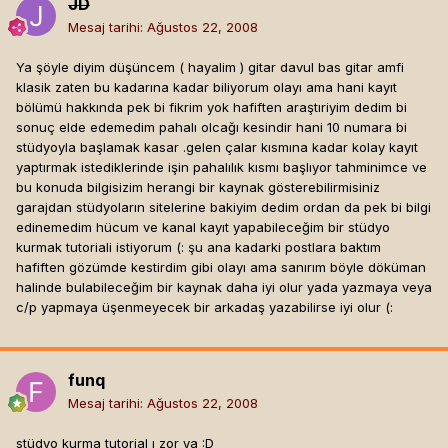
JD
Mesaj tarihi:
Ağustos 22, 2008
Ya şöyle diyim düşüncem ( hayalim ) gitar davul bas gitar amfi
klasik zaten bu kadarına kadar biliyorum olayı ama hani kayıt
bölümü hakkında pek bi fikrim yok hafiften araştıriyim dedim bi
sonuç elde edemedim pahalı olcağı kesindir hani 10 numara bi
stüdyoyla başlamak kasar .gelen çalar kısmına kadar kolay kayıt
yaptırmak istediklerinde işin pahalılık kısmı başlıyor tahminimce ve
bu konuda bilgisizim herangi bir kaynak gösterebilirmisiniz
garajdan stüdyoların sitelerine bakiyim dedim ordan da pek bi bilgi
edinemedim hücum ve kanal kayıt yapabileceğim bir stüdyo
kurmak tutoriali istiyorum (: şu ana kadarki postlara baktım
hafiften gözümde kestirdim gibi olayı ama sanırım böyle döküman
halinde bulabileceğim bir kaynak daha iyi olur yada yazmaya veya
c/p yapmaya üşenmeyecek bir arkadaş yazabilirse iyi olur (:
funq
Mesaj tarihi:
Ağustos 22, 2008
stüdyo kurma tutorial ı zor ya :D