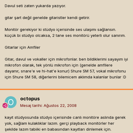
Davul seti zaten yukarda yazıyor.
gitar şart değil genelde gitaristler kendi getirir.
Monitör gerekiyor ki stüdyo içerisinde ses ulaşımı sağlansın.
küçük bi stüdyo olcaksa, 2 tane ses monitörü yeterli olur sanırım.
Gitarlar için Amfiler
Gitar, davul ve vokaller için mikrofonlar. ben bildiklerimi sayayım iyi
mikrofon olarak, tek yönlü mikrofon için (genelde amfilere
dayanır, snare'e ve hi-hat'e konur) Shure SM 57, vokal mikrofonu
için Shure SM 58, diğerlerini bilemicem aklımda kalanlar bunlar :D
octopus
Mesaj tarihi:
Ağustos 22, 2008
kayıt stüdyosunda stüdyo içerisinde canlı monitöre aslında gerek
yok, sağlam kulaklıklar lazım. gerçi playback monitörler her
şekilde lazım tabiiki en babasından kayıtları dinlemek için.