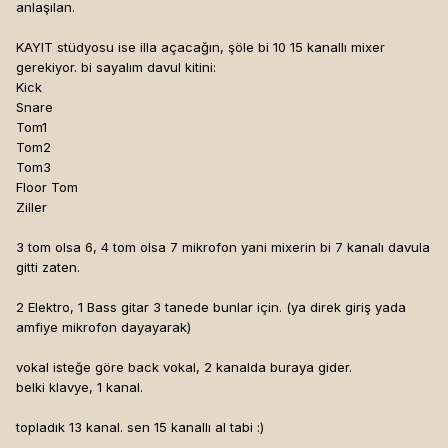
anlaşılan.
KAYIT stüdyosu ise illa açacağın, şöle bi 10 15 kanallı mixer
gerekiyor. bi sayalım davul kitini:
Kick
Snare
Tom1
Tom2
Tom3
Floor Tom
Ziller
3 tom olsa 6, 4 tom olsa 7 mikrofon yani mixerin bi 7 kanalı davula
gitti zaten.
2 Elektro, 1 Bass gitar 3 tanede bunlar için. (ya direk giriş yada
amfiye mikrofon dayayarak)
vokal isteğe göre back vokal, 2 kanalda buraya gider.
belki klavye, 1 kanal.
topladık 13 kanal. sen 15 kanallı al tabi :)