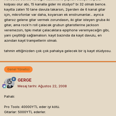
kolpası olur abi, 15 kanalla gider mi stüdyo? bi 32 olmalı bence.
kayıtta zaten 10 tane davula takarsın, 2şerden de 6 kanal gitar
için, mikrofonlar var daha, koyarsan ek enstrumanlar... ayrıca
gitarsız gelene gitar vermek zorundasın, iki gitar isteyen gruba iki
gitar, ama rock'n roll çalacak grubun gitaristlerine jackson
veremezsin, tıpkı metal çalacaklara epiphone veremyeceğin gibi,
yani çeşitliliği sağlamalısın. kayıt bazında da kayıt davulu, en
azından kayıt trampetlerin olmalı.
tahmin ettiğinizden çok çok pahalıya gelecek bir iş kayıt stüdyosu.
Genel Yönetici
GERGE
Mesaj tarihi:
Ağustos 22, 2008
Pahalı:
Pro Tools: 40000YTL eder iyi kötü.
Gitarlar: 5000YTL ederler.