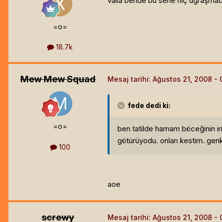
valla bende bu sene hiç uğraşmadı
=o=
18.7k
Mew Mew Squad
Mesaj tarihi:
Ağustos 21, 2008
fede
dedi ki:
=o=
ben tatilde hamam böceğinin ir
götürüyodu. onları kestim. gen
100
aoe
screwy
Mesaj tarihi:
Ağustos 21, 2008