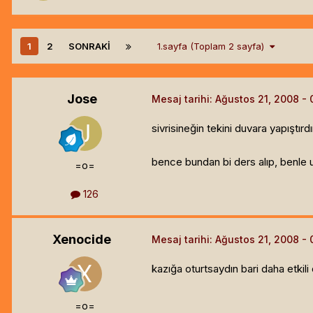
1
2
SONRAKI
1.sayfa (Toplam 2 sayfa)
Jose
Mesaj tarihi:
Ağustos 21, 2008
sivrisineğin tekini duvara yapıştı
bence bundan bi ders alıp, benle 
=o=
126
Xenocide
Mesaj tarihi:
Ağustos 21, 2008
kazığa oturtsaydın bari daha etkili 
=o=