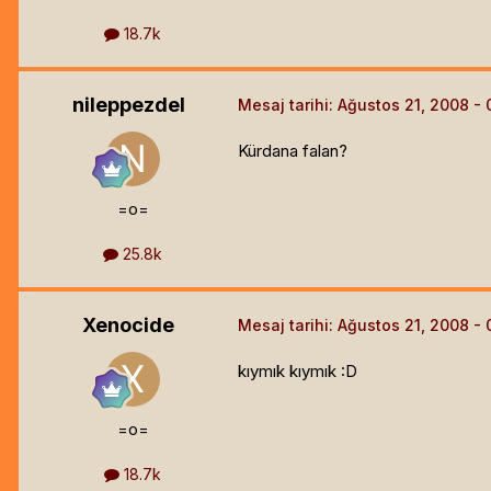
18.7k
nileppezdel
Mesaj tarihi:
Ağustos 21, 2008
Kürdana falan?
=o=
25.8k
Xenocide
Mesaj tarihi:
Ağustos 21, 2008
kıymık kıymık :D
=o=
18.7k