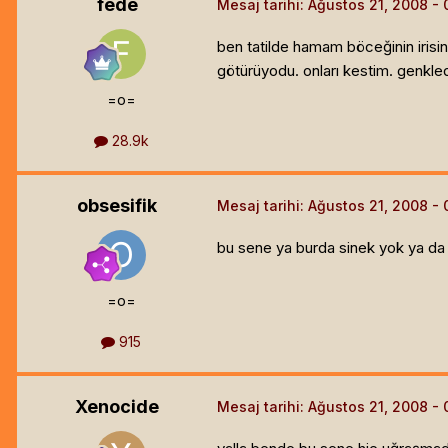
fede
Mesaj tarihi:
Ağustos 21, 2008
ben tatilde hamam böceğinin irisi
götürüyodu. onları kestim. genkle
=o=
28.9k
obsesifik
Mesaj tarihi:
Ağustos 21, 2008
bu sene ya burda sinek yok ya da
=o=
915
Xenocide
Mesaj tarihi:
Ağustos 21, 2008