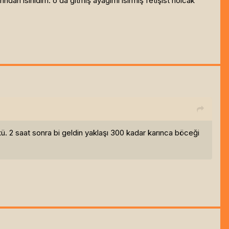
n ısırıldım. o da gitmiş ayağımı ısırmış fetişist nolcak
. 2 saat sonra bi geldin yaklaşı 300 kadar karınca böceği