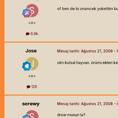
of ben de bi orumcek yokettim bu 
=o=
6.9k
Jose
Mesaj tarihi:
Ağustos 21, 2008
olm kutsal hayvan. örümcekleri k
=o=
126
screwy
Mesaj tarihi:
Ağustos 21, 2008
drow musun la?