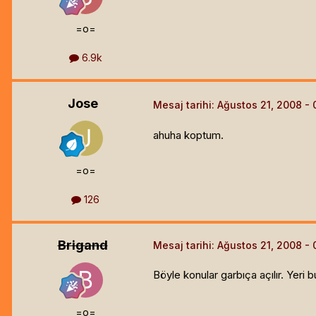
=o=
6.9k
Jose
Mesaj tarihi:
Ağustos 21, 2008
ahuha koptum.
=o=
126
Brigand
Mesaj tarihi:
Ağustos 21, 2008
Böyle konular garbıça açılır. Yeri b
=o=