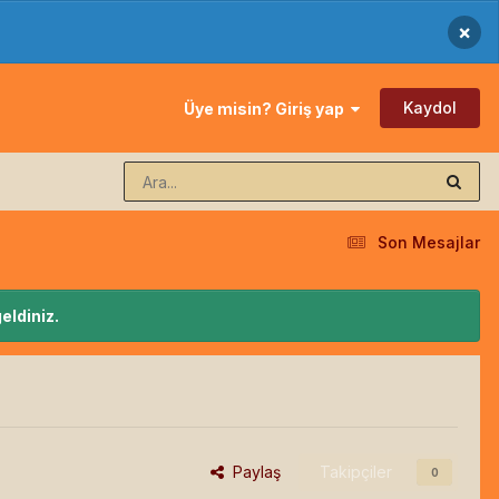
×
Kaydol
Üye misin? Giriş yap
Son Mesajlar
eldiniz.
Paylaş
Takipçiler
0