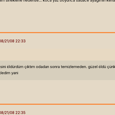
m sineklerle nedense... koca yaz boyunca sadace ayağımın kenarında
isini öldürdüm çıktım odadan sonra temizlemeden. güzel öldü çünkü
kledim yani