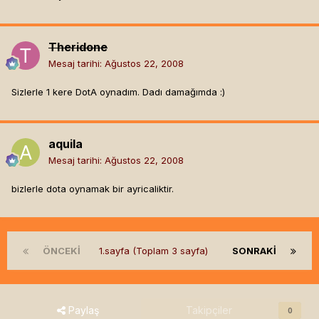
Theridone
Mesaj tarihi:
Ağustos 22, 2008
Sizlerle 1 kere DotA oynadım. Dadı damağımda :)
aquila
Mesaj tarihi:
Ağustos 22, 2008
bizlerle dota oynamak bir ayricaliktir.
ÖNCEKI
1.sayfa (Toplam 3 sayfa)
SONRAKI
Paylaş
Takipçiler
0