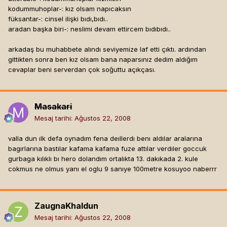
kodummuhoplar-: kız olsam napıcaksın
füksantar-: cinsel ilişki bıdı,bıdı..
aradan başka biri-: neslimi devam ettircem bıdıbıdı..
arkadaş bu muhabbete alındı seviyemize laf etti çıktı. ardından
gittikten sonra ben kız olsam bana naparsınız dedim aldığım
cevaplar beni serverdan çok soğuttu açıkçası.
Masakari
Mesaj tarihi:
Ağustos 22, 2008
valla dun ılk defa oynadım fena deıllerdı benı aldılar aralarına
bagırlarına bastılar kafama kafama fuze attılar verdıler goccuk
gurbaga kılıklı bı hero dolandım ortalıkta 13. dakıkada 2. kule
cokmus ne olmus yanı el oglu 9 sanıye 100metre kosuyoo naberrr
ZaugnaKhaldun
Mesaj tarihi:
Ağustos 22, 2008