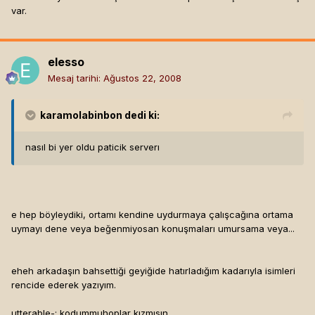
var.
elesso
Mesaj tarihi:
Ağustos 22, 2008
karamolabinbon
dedi ki:
nasıl bi yer oldu paticik serverı
e hep böyleydiki, ortamı kendine uydurmaya çalışcağına ortama
uymayı dene veya beğenmiyosan konuşmaları umursama veya...
eheh arkadaşın bahsettiği geyiğide hatırladığım kadarıyla isimleri
rencide ederek yazıyım.
utterable-: kodummuhoplar kızmısın