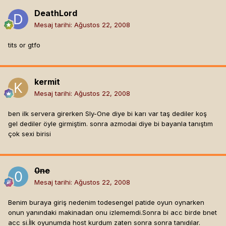
DeathLord
Mesaj tarihi:
Ağustos 22, 2008
tits or gtfo
kermit
Mesaj tarihi:
Ağustos 22, 2008
ben ilk servera girerken Sly-One diye bi karı var taş dediler koş
gel dediler öyle girmiştim. sonra azmodai diye bi bayanla tanıştım
çok sexi birisi
0ne
Mesaj tarihi:
Ağustos 22, 2008
Benim buraya giriş nedenim todesengel patide oyun oynarken
onun yanındaki makinadan onu izlememdi.Sonra bi acc birde bnet
acc si.İlk oyunumda host kurdum zaten sonra sonra tanıdılar.