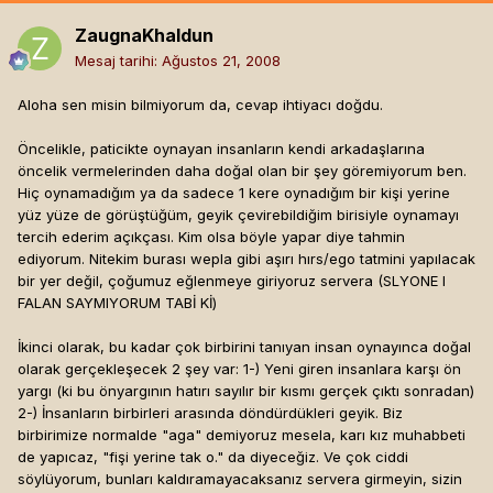
ZaugnaKhaldun
Mesaj tarihi:
Ağustos 21, 2008
Aloha sen misin bilmiyorum da, cevap ihtiyacı doğdu.
Öncelikle, paticikte oynayan insanların kendi arkadaşlarına
öncelik vermelerinden daha doğal olan bir şey göremiyorum ben.
Hiç oynamadığım ya da sadece 1 kere oynadığım bir kişi yerine
yüz yüze de görüştüğüm, geyik çevirebildiğim birisiyle oynamayı
tercih ederim açıkçası. Kim olsa böyle yapar diye tahmin
ediyorum. Nitekim burası wepla gibi aşırı hırs/ego tatmini yapılacak
bir yer değil, çoğumuz eğlenmeye giriyoruz servera (SLYONE I
FALAN SAYMIYORUM TABİ Kİ)
İkinci olarak, bu kadar çok birbirini tanıyan insan oynayınca doğal
olarak gerçekleşecek 2 şey var: 1-) Yeni giren insanlara karşı ön
yargı (ki bu önyargının hatırı sayılır bir kısmı gerçek çıktı sonradan)
2-) İnsanların birbirleri arasında döndürdükleri geyik. Biz
birbirimize normalde "aga" demiyoruz mesela, karı kız muhabbeti
de yapıcaz, "fişi yerine tak o." da diyeceğiz. Ve çok ciddi
söylüyorum, bunları kaldıramayacaksanız servera girmeyin, sizin