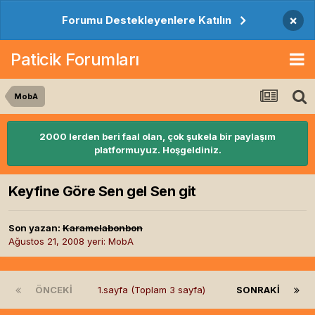
×
Forumu Destekleyenlere Katılın
Paticik Forumları
MobA
2000 lerden beri faal olan, çok şukela bir paylaşım
platformuyuz. Hoşgeldiniz.
Keyfine Göre Sen gel Sen git
Son yazan:
Karamelabonbon
Ağustos 21, 2008
yeri:
MobA
ÖNCEKI
1.sayfa (Toplam 3 sayfa)
SONRAKI