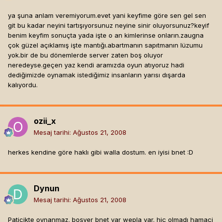
ya şuna anlam veremiyorum.evet yani keyfime göre sen gel sen
git bu kadar neyini tartışıyorsunuz neyine sinir oluyorsunuz?keyif
benim keyfim sonuçta yada işte o an kimlerinse onların.zaugna
çok güzel açıklamış işte mantığı.abartmanın sapıtmanın lüzumu
yok.bir de bu dönemlerde server zaten boş oluyor
neredeyse.geçen yaz kendi aramızda oyun atıyoruz hadi
dediğimizde oynamak istediğimiz insanların yarısı dışarda
kalıyordu.
ozii_x
Mesaj tarihi:
Ağustos 21, 2008
herkes kendine göre haklı gibi walla dostum. en iyisi bnet :D
Dynun
Mesaj tarihi:
Ağustos 21, 2008
Paticikte oynanmaz. boşver bnet var wepla var. hiç olmadı hamaçi