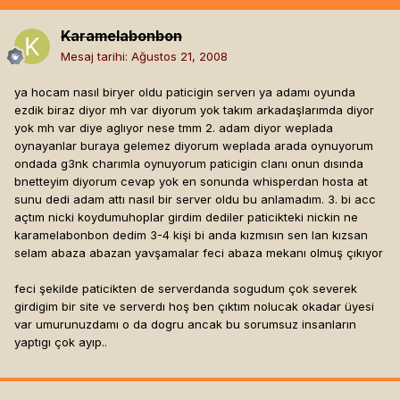
Karamelabonbon
Mesaj tarihi:
Ağustos 21, 2008
ya hocam nasıl biryer oldu paticigin serverı ya adamı oyunda
ezdik biraz diyor mh var diyorum yok takım arkadaşlarımda diyor
yok mh var diye aglıyor nese tmm 2. adam diyor weplada
oynayanlar buraya gelemez diyorum weplada arada oynuyorum
ondada g3nk charımla oynuyorum paticigin clanı onun dısında
bnetteyim diyorum cevap yok en sonunda whisperdan hosta at
sunu dedi adam attı nasıl bir server oldu bu anlamadım. 3. bi acc
açtım nicki koydumuhoplar girdim dediler paticikteki nickin ne
karamelabonbon dedim 3-4 kişi bi anda kızmısın sen lan kızsan
selam abaza abazan yavşamalar feci abaza mekanı olmuş çıkıyor
feci şekilde paticikten de serverdanda sogudum çok severek
girdigim bir site ve serverdı hoş ben çıktım nolucak okadar üyesi
var umurunuzdamı o da dogru ancak bu sorumsuz insanların
yaptıgı çok ayıp..