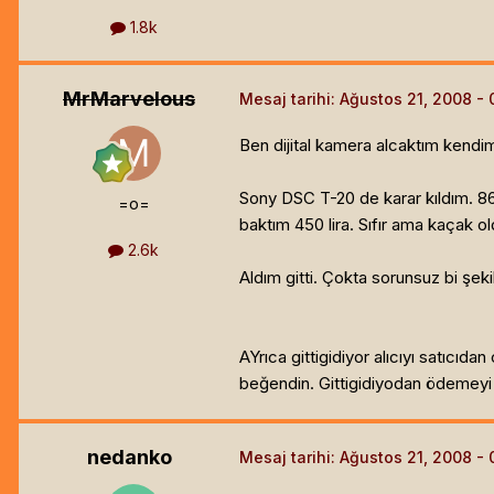
1.8k
MrMarvelous
Mesaj tarihi:
Ağustos 21, 2008
Ben dijital kamera alcaktım kendi
Sony DSC T-20 de karar kıldım. 860
=o=
baktım 450 lira. Sıfır ama kaçak ol
2.6k
Aldım gitti. Çokta sorunsuz bi şek
AYrıca gittigidiyor alıcıyı satıcıd
beğendin. Gittigidiyodan ödemeyi o
nedanko
Mesaj tarihi:
Ağustos 21, 2008