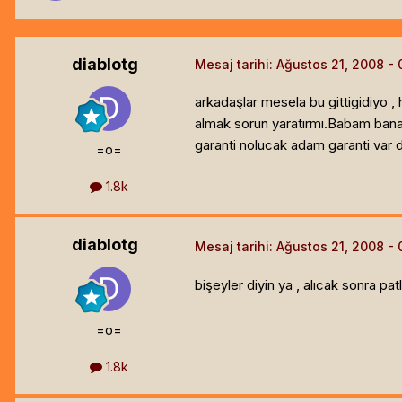
diablotg
Mesaj tarihi:
Ağustos 21, 2008
arkadaşlar mesela bu gittigidiyo , 
almak sorun yaratırmı.Babam bana d
garanti nolucak adam garanti var d
=o=
1.8k
diablotg
Mesaj tarihi:
Ağustos 21, 2008
bişeyler diyin ya , alıcak sonra patl
=o=
1.8k