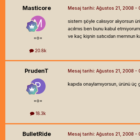
Masticore
Mesaj tarihi:
Ağustos 21, 2008
sistem şöyle calısıyor alıyorsun ü
acılmıs ben bunu kabul etmiyorum d
ve kaç kişnin satıcıdan memnun ka
=o=
20.8k
PrudenT
Mesaj tarihi:
Ağustos 21, 2008
kapıda onaylamıyorsun, ürünü üç 
=o=
18.3k
BulletRide
Mesaj tarihi:
Ağustos 21, 2008