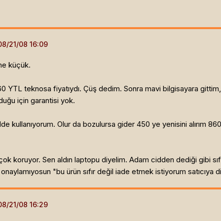
me küçük.
 YTL teknosa fiyatıydı. Çüş dedim. Sonra mavi bilgisayara gittim, 
duğu için garantisi yok.
ilde kullanıyorum. Olur da bozulursa gider 450 ye yenisini alırım 8
an çok koruyor. Sen aldın laptopu diyelim. Adam cidden dediği gibi s
naylamıyosun "bu ürün sıfır değil iade etmek istiyorum satıcıya diy