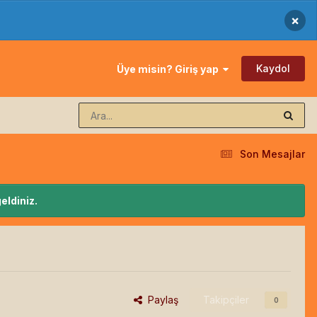
×
Kaydol
Üye misin? Giriş yap
Son Mesajlar
eldiniz.
Paylaş
Takipçiler
0