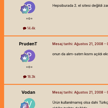
Hepsiburada 2. el sitesi değildi 
=o=
14.4k
PrudenT
Mesaj tarihi:
Ağustos 21, 2008
onun da alım-satım kısmı açıldı eks
=o=
18.3k
Vodan
Mesaj tarihi:
Ağustos 21, 2008
Ürün kullanılmamış olsa dahi Türkçe