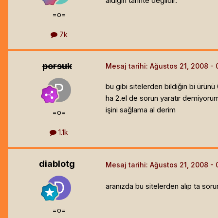
aldığın tarihte değildir.
=o=
7k
porsuk
Mesaj tarihi:
Ağustos 21, 2008
bu gibi sitelerden bildiğin bi ürün
ha 2.el de sorun yaratır demiyoru
işini sağlama al derim
=o=
1.1k
diablotg
Mesaj tarihi:
Ağustos 21, 2008
aranızda bu sitelerden alıp ta sor
=o=