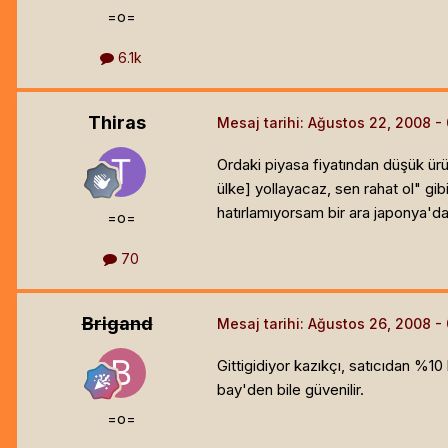
=o=
6.1k
Thiras
Mesaj tarihi:
Ağustos 22, 2008
Ordaki piyasa fiyatından düşük ürün
ülke]
yollayacaz, sen rahat ol" gib
hatırlamıyorsam bir ara japonya'da
=o=
70
Brigand
Mesaj tarihi:
Ağustos 26, 2008
Gittigidiyor kazıkçı, satıcıdan %10
bay'den bile güvenilir.
=o=