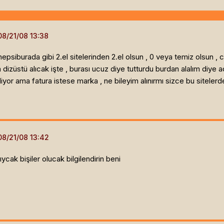
hepsiburada gibi 2.el sitelerinden 2.el olsun , 0 veya temiz olsun , c
izüstü alıcak işte , burası ucuz diye tutturdu burdan alalım diye a
iyor ama fatura istese marka , ne bileyim alınırmı sizce bu siteler
ıycak bişiler olucak bilgilendirin beni