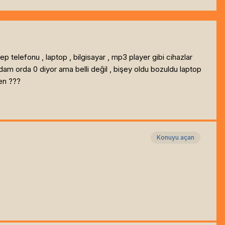
ep telefonu , laptop , bilgisayar , mp3 player gibi cihazlar
dam orda 0 diyor ama belli değil , bişey oldu bozuldu laptop
den ???
Konuyu açan