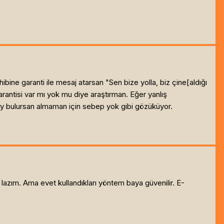
ibine garanti ile mesaj atarsan "Sen bize yolla, biz çine[aldığı
arantisi var mı yok mu diye araştırman. Eğer yanlış
şey bulursan almaman için sebep yok gibi gözüküyor.
 lazım. Ama evet kullandıkları yöntem baya güvenilir. E-