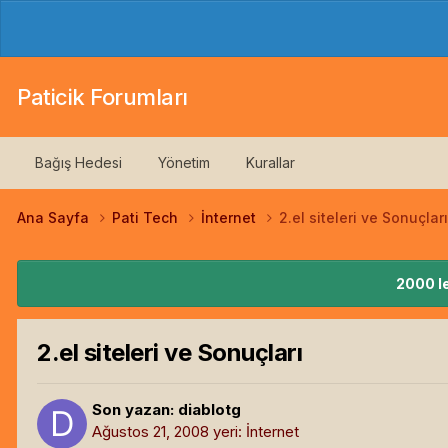
Paticik Forumları
Bağış Hedesi
Yönetim
Kurallar
Ana Sayfa
Pati Tech
İnternet
2.el siteleri ve Sonuçları
2000 le
2.el siteleri ve Sonuçları
Son yazan:
diablotg
Ağustos 21, 2008
yeri:
İnternet