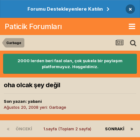
×
Forumu Destekleyenlere Katılın
Paticik Forumları
Garbage
2000 lerden beri faal olan, çok şukela bir paylaşım
platformuyuz. Hoşgeldiniz.
oha olcak şey değil
Son yazan:
yabani
Ağustos 20, 2008
yeri:
Garbage
ÖNCEKI
1.sayfa (Toplam 2 sayfa)
SONRAKI