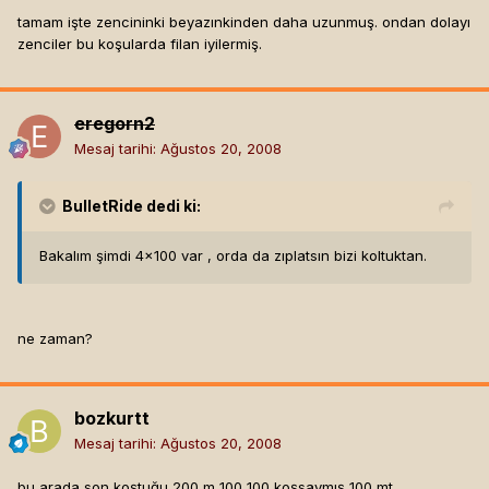
tamam işte zencininki beyazınkinden daha uzunmuş. ondan dolayı
zenciler bu koşularda filan iyilermiş.
eregorn2
Mesaj tarihi:
Ağustos 20, 2008
BulletRide
dedi ki:
Bakalım şimdi 4x100 var , orda da zıplatsın bizi koltuktan.
ne zaman?
bozkurtt
Mesaj tarihi:
Ağustos 20, 2008
bu arada son koştuğu 200 m 100 100 koşsaymış 100 mt