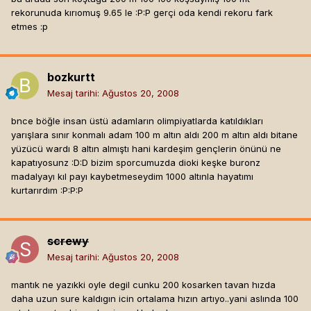
rekorunuda kırıomuş 9.65 le :P:P gerçi oda kendi rekoru fark
etmes :p
bozkurtt
Mesaj tarihi:
Ağustos 20, 2008
bnce böğle insan üstü adamların olimpiyatlarda katıldıkları
yarışlara sınır konmalı adam 100 m altın aldı 200 m altın aldı bitane
yüzücü wardı 8 altın almıştı hani kardeşim gençlerin önünü ne
kapatıyosunz :D:D bizim sporcumuzda dioki keşke buronz
madalyayı kıl payı kaybetmeseydim 1000 altınla hayatımı
kurtarırdım :P:P:P
screwy
Mesaj tarihi:
Ağustos 20, 2008
mantık ne yazıkki oyle degil cunku 200 kosarken tavan hızda
daha uzun sure kaldıgın icin ortalama hızın artıyo..yani aslında 100