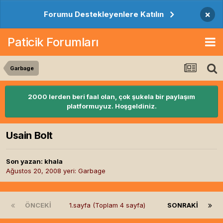
×
Forumu Destekleyenlere Katılın
Paticik Forumları
Garbage
2000 lerden beri faal olan, çok şukela bir paylaşım
platformuyuz. Hoşgeldiniz.
Usain Bolt
Son yazan:
khala
Ağustos 20, 2008
yeri:
Garbage
ÖNCEKI
1.sayfa (Toplam 4 sayfa)
SONRAKI