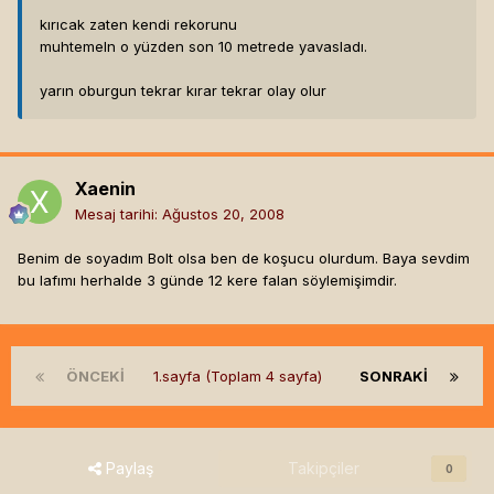
kırıcak zaten kendi rekorunu
muhtemeln o yüzden son 10 metrede yavasladı.
yarın oburgun tekrar kırar tekrar olay olur
Xaenin
Mesaj tarihi:
Ağustos 20, 2008
Benim de soyadım Bolt olsa ben de koşucu olurdum. Baya sevdim
bu lafımı herhalde 3 günde 12 kere falan söylemişimdir.
ÖNCEKI
1.sayfa (Toplam 4 sayfa)
SONRAKI
Paylaş
Takipçiler
0