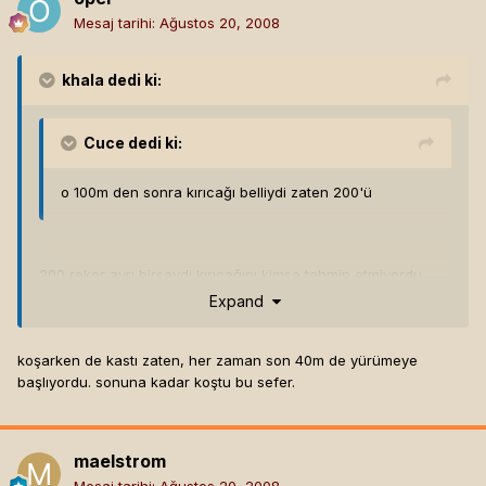
Mesaj tarihi:
Ağustos 20, 2008
khala
dedi ki:
Cuce
dedi ki:
o 100m den sonra kırıcağı belliydi zaten 200'ü
200 rekor ayrı birseydi kırıcağını kimse tahmin etmiyordu
michael johnson inanılmaz kosmustu cunku
Expand
koşarken de kastı zaten, her zaman son 40m de yürümeye
başlıyordu. sonuna kadar koştu bu sefer.
maelstrom