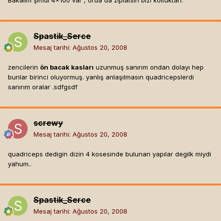
Bakalım şimdi 4x100 var , orda da zıplatsın bizi koltuktan.
Spastik_Serce
Mesaj tarihi:
Ağustos 20, 2008
zencilerin
ön bacak kasları
uzunmuş sanırım ondan dolayı hep
bunlar birinci oluyormuş. yanlış anlaşılmasın quadricepslerdi
sanırım oralar .sdfgsdf
screwy
Mesaj tarihi:
Ağustos 20, 2008
quadriceps dedigin dizin 4 kosesinde bulunan yapılar degilk miydi
yahum..
Spastik_Serce
Mesaj tarihi:
Ağustos 20, 2008