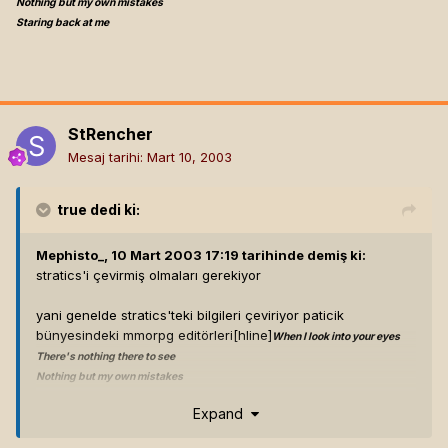
Nothing but my own mistakes
Staring back at me
StRencher
Mesaj tarihi:
Mart 10, 2003
true
dedi ki:
Mephisto_, 10 Mart 2003 17:19 tarihinde demiş ki:
stratics'i çevirmiş olmaları gerekiyor
yani genelde stratics'teki bilgileri çeviriyor paticik
bünyesindeki mmorpg editörleri[hline]
When I look into your eyes
There's nothing there to see
Nothing but my own mistakes
Staring back at me
Expand