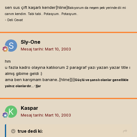
sen sus çift kaşarlı kender[hline]
Bakıyorum da neşem pek yerinde dii mi
canım kendim. Tabi tabi.. Potasyum.. Potasyum..
- Deli Cevat
Sly-One
Mesaj tarihi:
Mart 10, 2003
hm
u fazla kadro olayına katılıorum 2 paragraf yazı yazan yazar title ı
almış gibime geldi :)
ama ben karışmam banane..[hline]
[i]
Güçlü ve şanslı olanlar genellikle
yalnız olanlardır... -
X
ar
Kaspar
Mesaj tarihi:
Mart 10, 2003
true
dedi ki: