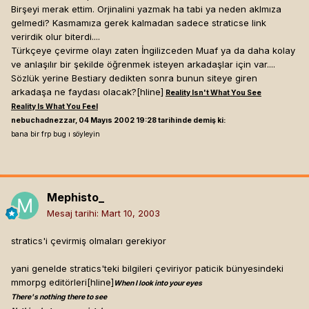
Birşeyi merak ettim. Orjinalini yazmak ha tabi ya neden aklmıza
gelmedi? Kasmamıza gerek kalmadan sadece straticse link
verirdik olur biterdi....
Türkçeye çevirme olayı zaten İngilizceden Muaf ya da daha kolay
ve anlaşılır bir şekilde öğrenmek isteyen arkadaşlar için var....
Sözlük yerine Bestiary dedikten sonra bunun siteye giren
arkadaşa ne faydası olacak?[hline]
Reality Isn't What You See
Reality Is What You Feel
nebuchadnezzar, 04 Mayıs 2002 19:28 tarihinde demiş ki:
bana bir frp bug ı söyleyin
Mephisto_
Mesaj tarihi:
Mart 10, 2003
stratics'i çevirmiş olmaları gerekiyor
yani genelde stratics'teki bilgileri çeviriyor paticik bünyesindeki
mmorpg editörleri[hline]
When I look into your eyes
There's nothing there to see