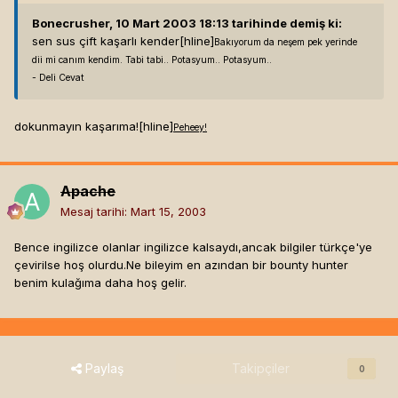
Bonecrusher, 10 Mart 2003 18:13 tarihinde demiş ki:
sen sus çift kaşarlı kender[hline]
Bakıyorum da neşem pek yerinde
dii mi canım kendim. Tabi tabi.. Potasyum.. Potasyum..
- Deli Cevat
dokunmayın kaşarıma![hline]
P
e
h
e
e
y!
Apache
Mesaj tarihi:
Mart 15, 2003
Bence ingilizce olanlar ingilizce kalsaydı,ancak bilgiler türkçe'ye
çevirilse hoş olurdu.Ne bileyim en azından bir bounty hunter
benim kulağıma daha hoş gelir.
Paylaş
Takipçiler
0