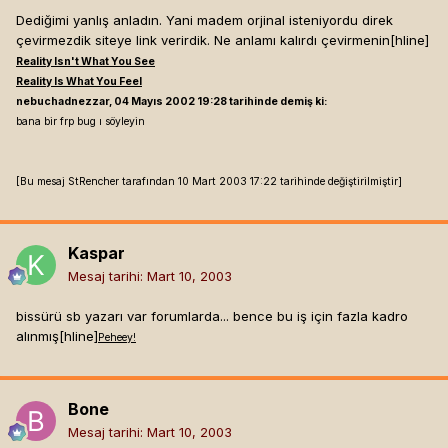
Dediğimi yanlış anladın. Yani madem orjinal isteniyordu direk
çevirmezdik siteye link verirdik. Ne anlamı kalırdı çevirmenin[hline]
Reality Isn't What You See
Reality Is What You Feel
nebuchadnezzar, 04 Mayıs 2002 19:28 tarihinde demiş ki:
bana bir frp bug ı söyleyin
[Bu mesaj StRencher tarafından 10 Mart 2003 17:22 tarihinde değiştirilmiştir]
Kaspar
Mesaj tarihi:
Mart 10, 2003
bissürü sb yazarı var forumlarda... bence bu iş için fazla kadro
alınmış[hline]
P
e
h
e
e
y!
Bone
Mesaj tarihi:
Mart 10, 2003