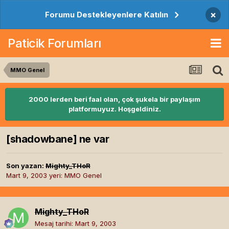
×
Forumu Destekleyenlere Katılın
Paticik Forumları
MMO Genel
2000 lerden beri faal olan, çok şukela bir paylaşım
platformuyuz. Hoşgeldiniz.
[shadowbane] ne var
Son yazan:
Mighty_THoR
Mart 9, 2003
yeri:
MMO Genel
Mighty_THoR
Mesaj tarihi:
Mart 9, 2003