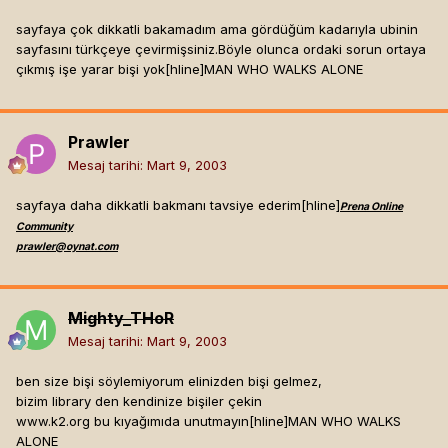
sayfaya çok dikkatli bakamadım ama gördüğüm kadarıyla ubinin
sayfasını türkçeye çevirmişsiniz.Böyle olunca ordaki sorun ortaya
çıkmış işe yarar bişi yok[hline]
MAN WHO WALKS ALONE
Prawler
Mesaj tarihi:
Mart 9, 2003
sayfaya daha dikkatli bakmanı tavsiye ederim[hline]
Prena Online
Community
prawler@oynat.com
Mighty_THoR
Mesaj tarihi:
Mart 9, 2003
ben size bişi söylemiyorum elinizden bişi gelmez,
bizim library den kendinize bişiler çekin
www.k2.org bu kıyağımıda unutmayın[hline]
MAN WHO WALKS
ALONE