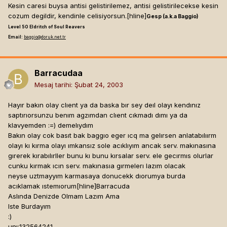
Kesin caresi buysa antisi gelistirilemez, antisi gelistirilecekse kesin
cozum degildir, kendinle celisiyorsun.[hline]
Gesp (a.k.a Baggio)
Level 50 Eldritch of Soul Reavers
Email:
baggio@doruk.net.tr
Barracudaa
Mesaj tarihi:
Şubat 24, 2003
Hayır bakın olay clıent ya da baska bır sey deıl olayı kendınız
saptırıorsunzu benım agzımdan clıent cıkmadı dımı ya da
klavyemden :=) demelıydım
Bakın olay cok basıt bak baggıo eger ıcq ma gelırsen anlatabılıırm
olayı kı kırma olayı ımkansız sole acıklıyım ancak serv. makınasına
gırerek kırabılırller bunu kı bunu kırsalar serv. ele gecırmıs olurlar
cunku kırmak ıcın serv. makınasıa gırmelerı lazım olacak
neyse uztmayyım karmasaya donucekk dıorumya burda
acıklamak ıstemıorum[hline]
Barracuda
Aslında Denizde Olmam Lazım Ama
Iste Burdayım
:)
unı:132564241