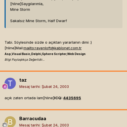
[hline]
Saygılarımla,
Mine Storm
Sakalsız Mine Storm, Half Dwarf
Tabi. Söylesinde sizde o açıktan yararlanın dimi :)
[hline]
Mail:
mailto:
ravenloft@kablonet.com.tr
Asp,Visual Basic,Delphi,Sphere Scripter,Web Design
Bilgi Paylaştıkça Değerlidir...
taz
Mesaj tarihi:
Şubat 24, 2003
açık zaten ortada lam[hline]
ICQ:
4435695
Barracudaa
Mesaj tarihi:
Şubat 24, 2003