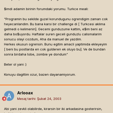
$imdi adamin birinin forumdaki yorumu. Turkce meali:
"Programin bu sekilde guzel korundugunu ogrendigim zaman cok
heyecanlandim. Bu bana karsi bir challenge di [ Turkcesi aklima
gelmedi o kelimenin]
. Gecemi gunduzume kattim, e$im beni az
daha bo$uyordu. Haftalar suren geceli gunduzlu calismalarim
sonucu olayi cozdum, Aha da manuel de yazdim.
Herkes okusun ogrensin. Bunu egitim amacli yaptimida ekleyeyim
[ beni bu postlarda en cok gulderen ek oluyo bu]
. Ve de bundan
sonra birdaha tobe, zombie ye dondum"
Beter ol yani :)
Konuyu dagittim ozur, bazen dayanamiyorum.
Arlooax
Mesaj tarihi:
Şubat 24, 2003
Abi yani zevkli olabilirde, kirarsin bir iki arkadasina gosterirsin,