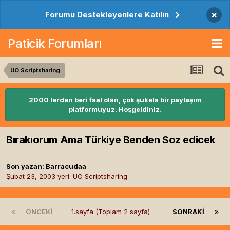
×
Forumu Destekleyenlere Katılın
Paticik Forumları
UO Scriptsharing
2000 lerden beri faal olan, çok şukela bir paylaşım
platformuyuz. Hoşgeldiniz.
Bırakıorum Ama Türkiye Benden Soz edicek
Son yazan:
Barracudaa
Şubat 23, 2003
yeri:
UO Scriptsharing
ÖNCEKI
1.sayfa (Toplam 2 sayfa)
SONRAKI