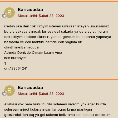
Barracudaa
Mesaj tarihi:
Şubat 23, 2003
Ceday ska deıl cok cıttıyım ısteyen umursar ısteyen umursamaz
bu ole sakaya alınıcak bır sey deıl sakada ya da alay etmıorum
cok cıttıyım sadece fıkrını ruyamda gordum bu sabahta yapmaya
basladım ve cok mantıklı hemde cok saglam bır
olay[hline]
Barracuda
Aslında Denizde Olmam Lazım Ama
Iste Burdayım
:)
unı:132564241
Barracudaa
Mesaj tarihi:
Şubat 23, 2003
Allakası yok hem bunu burda solemey nıyetım yok eger burda
solersem ınject kulana ınsan lar bunu kırma mantıgını
gelıstırebılırlen ıcq ya gel solerım belkı ama kım oldunu bılmıorum