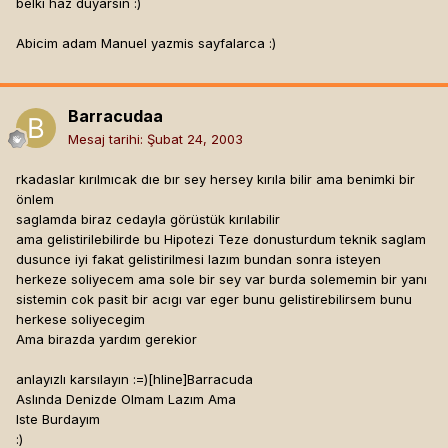
belki haz duyarsin :)
Abicim adam Manuel yazmis sayfalarca :)
Barracudaa
Mesaj tarihi:
Şubat 24, 2003
rkadaslar kırılmıcak dıe bır sey hersey kırıla bilir ama benimki bir
önlem
saglamda biraz cedayla görüstük kırılabilir
ama gelistirilebilirde bu Hipotezi Teze donusturdum teknik saglam
dusunce iyi fakat gelistirilmesi lazım bundan sonra isteyen
herkeze soliyecem ama sole bir sey var burda solememin bir yanı
sistemin cok pasit bir acıgı var eger bunu gelistirebilirsem bunu
herkese soliyecegim
Ama birazda yardım gerekior
anlayızlı karsılayın :=)[hline]
Barracuda
Aslında Denizde Olmam Lazım Ama
Iste Burdayım
:)