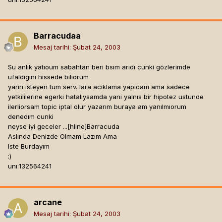
Barracudaa
Mesaj tarihi:
Şubat 24, 2003
Su anlık yatıoum sabahtan beri bsım arıdı cunki gözlerimde
ufaldıgını hissede biliorum
yarın isteyen tum serv. lara acıklama yapıcam ama sadece
yetkililerine egerki hatalıysamda yani yalnıs bir hipotez ustunde
ilerliorsam topic iptal olur yazarım buraya am yanılmıorum
denedım cunki
neyse iyi geceler ...[hline]
Barracuda
Aslında Denizde Olmam Lazım Ama
Iste Burdayım
:)
unı:132564241
arcane
Mesaj tarihi:
Şubat 24, 2003