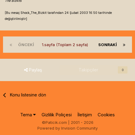
The Bizkits
[Bu mesaj Shock_The_Bizkit tarafından 24 Şubat 2003 16:50 tarihinde
değiştirilmiştir]
ÖNCEKI
1.sayfa (Toplam 2 sayfa)
SONRAKI
Paylaş
Takipçiler
0
Konu listesine dön
Tema
Gizlilik Poliçesi
İletişim
Cookies
©Paticik.com | 2001 - 2026
Powered by Invision Community