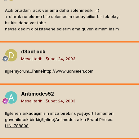
Acık ortadamı acık var ama daha solenmedıkı :=)
+ olarak ne oldunu bıle solemedım ceday bilior bir tek olayı
bir kisi daha var tabe
neyse dedim gibi isteyene solerim ama güven almam lazım
d3adLock
Mesaj tarihi:
Şubat 24, 2003
ilgileniyorum...[hline]
http://www.uohileleri.com
Antimodes52
Mesaj tarihi:
Şubat 24, 2003
Ilgilenen arkadaşımızın imza birebir uyuşuyor! Tamamen
güvenilecek bir kişi![hline]
Antimodes a.k.a Bhaal Pheles.
UIN: 788808