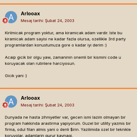
Arlooax
Mesaj tarihi:
Şubat 24, 2003
Kirilmicak program yoktur, ama kiramicak adam vardir. Iste bu
kiramicak adam sayisi ne kadar fazla olursa, ozellikle 3rd party
programlardan konustumuza gore o kadar iyi derim :)
Acaip gicik bir olgu yaw, zamaninin onemli bir kismini code u
koruyacak olan rutinlere harciyosun.
Gicik yani :)
Arlooax
Mesaj tarihi:
Şubat 24, 2003
Dunyada ne hasta zihniyetler var, gecen ismi lazim olmayan bir
program hakkinda arastirma yapiyorum. Guzel bir utility yazmis bir
firma, odul filan almis yani o denli $irin. Yazilimida ozel bir teknikle
koruyolar, adamlarin gurur kaynagi.