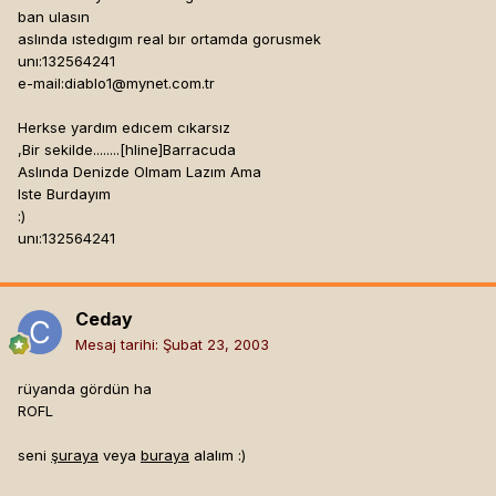
ban ulasın
aslında ıstedıgım real bır ortamda gorusmek
unı:132564241
e-mail:
diablo1@mynet.com.tr
Herkse yardım edıcem cıkarsız
,Bir sekilde........[hline]
Barracuda
Aslında Denizde Olmam Lazım Ama
Iste Burdayım
:)
unı:132564241
Ceday
Mesaj tarihi:
Şubat 23, 2003
rüyanda gördün ha
ROFL
seni
şuraya
veya
buraya
alalım :)