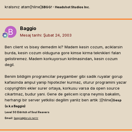
kralsınız atam[hline]
SBGG! - Headshot Studios Inc.
Baggio
Mesaj tarihi:
Şubat 24, 2003
Ben client vs bisey demedim ki? Madem kesin cozum, aciklarsin
burda, kesin cozum olduguna gore kimse kirma teknikleri falan
gelistiremez. Madem korkuyorsun kirilmasindan, kesin cozum
degil.
Benim bildigim programcilar peygamber gibi sadik ruyalar gorup
kafasinda ampul yanip hipotezler kurmaz, oturur programini yazar
copyrightini ekler surer ortaya, korkusu varsa da open source
cikartmaz, budur yani. Gene de gelicem icqna neymis bakalim,
herhangi bir server yetkilisi degilim yanliz ben artik :)[hline]
Gesp
(a.k.a Baggio)
Level 50 Eldritch of Soul Reavers
Email:
baggio@doruk.net.tr