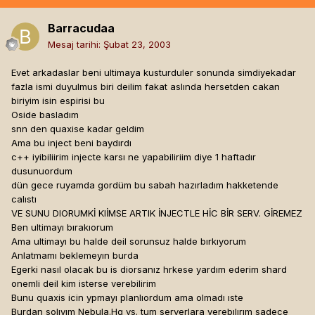
Barracudaa
Mesaj tarihi:
Şubat 23, 2003
Evet arkadaslar beni ultimaya kusturduler sonunda simdiyekadar
fazla ismi duyulmus biri deilim fakat aslında hersetden cakan
biriyim isin espirisi bu
Oside basladım
snn den quaxise kadar geldim
Ama bu inject beni baydırdı
c++ iyibiliirim injecte karsı ne yapabiliriim diye 1 haftadır
dusunuordum
dün gece ruyamda gordüm bu sabah hazırladım hakketende
calıstı
VE SUNU DIORUMKİ KIİMSE ARTIK İNJECTLE HİC BİR SERV. GİREMEZ
Ben ultimayı bırakıorum
Ama ultimayı bu halde deil sorunsuz halde bırkıyorum
Anlatmamı beklemeyın burda
Egerki nasıl olacak bu is diorsanız hrkese yardım ederim shard
onemli deil kim isterse verebilirim
Bunu quaxis icin ypmayı planlıordum ama olmadı ıste
Burdan solıyım Nebula.Hg vs. tum serverlara verebılırım sadece