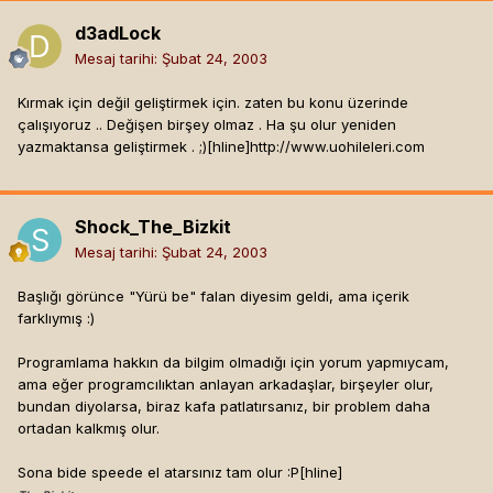
d3adLock
Mesaj tarihi:
Şubat 24, 2003
Kırmak için değil geliştirmek için. zaten bu konu üzerinde
çalışıyoruz .. Değişen birşey olmaz . Ha şu olur yeniden
yazmaktansa geliştirmek . ;)[hline]
http://www.uohileleri.com
Shock_The_Bizkit
Mesaj tarihi:
Şubat 24, 2003
Başlığı görünce "Yürü be" falan diyesim geldi, ama içerik
farklıymış :)
Programlama hakkın da bilgim olmadığı için yorum yapmıycam,
ama eğer programcılıktan anlayan arkadaşlar, birşeyler olur,
bundan diyolarsa, biraz kafa patlatırsanız, bir problem daha
ortadan kalkmış olur.
Sona bide speede el atarsınız tam olur :P[hline]