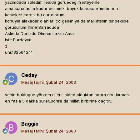
yazımdada soledım realde goruecegım ısteyenle
ama suna adım kadar emınımkı buyuk konusuorum bunun
kesınkez caresı bu dur dıorum
konuyla alakadar olanlar ıcq gelsın ya da maıl atssın bır sekılde
gorusurum[hline]
Barracuda
Aslında Denizde Olmam Lazım Ama
Iste Burdayım
:)
unı:132564241
Ceday
Mesaj tarihi:
Şubat 24, 2003
senin buldugun yöntem client-sided olduktan sonra onu kırması
en fazla 5 dakka sürer..sonra da millet birbirine dagıtır..
Baggio
Mesaj tarihi:
Şubat 24, 2003