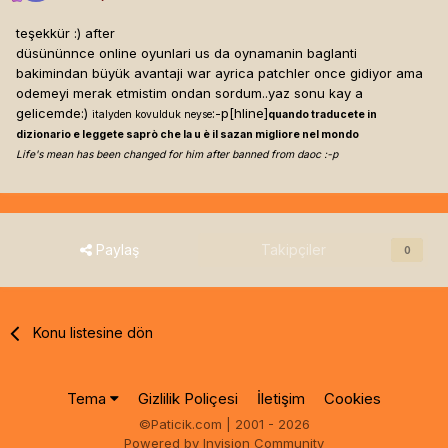
teşekkür :) after
düsününnce online oyunlari us da oynamanin baglanti
bakimindan büyük avantaji war ayrica patchler once gidiyor ama
odemeyi merak etmistim ondan sordum..yaz sonu kay a
gelicemde:)
:-p[hline]
italyden kovulduk neyse
quando traducete in
dizionario e leggete saprò che la u è il sazan migliore nel mondo
Life's mean has been changed for him after banned from daoc :-p
Paylaş
Takipçiler
0
Konu listesine dön
Tema
Gizlilik Poliçesi
İletişim
Cookies
©Paticik.com | 2001 - 2026
Powered by Invision Community