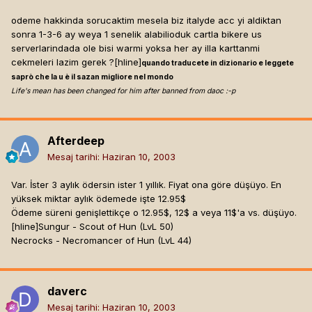
odeme hakkinda sorucaktim mesela biz italyde acc yi aldiktan
sonra 1-3-6 ay weya 1 senelik alabilioduk cartla bikere us
serverlarindada ole bisi warmi yoksa her ay illa karttanmi
cekmeleri lazim gerek ?[hline]
quando traducete in dizionario e leggete
saprò che la u è il sazan migliore nel mondo
Life's mean has been changed for him after banned from daoc :-p
Afterdeep
Mesaj tarihi:
Haziran 10, 2003
Var. İster 3 aylık ödersin ister 1 yıllık. Fiyat ona göre düşüyo. En
yüksek miktar aylık ödemede işte 12.95$
Ödeme süreni genişlettikçe o 12.95$, 12$ a veya 11$'a vs. düşüyo.
[hline]
Sungur - Scout of Hun (LvL 50)
Necrocks - Necromancer of Hun (LvL 44)
daverc
Mesaj tarihi:
Haziran 10, 2003