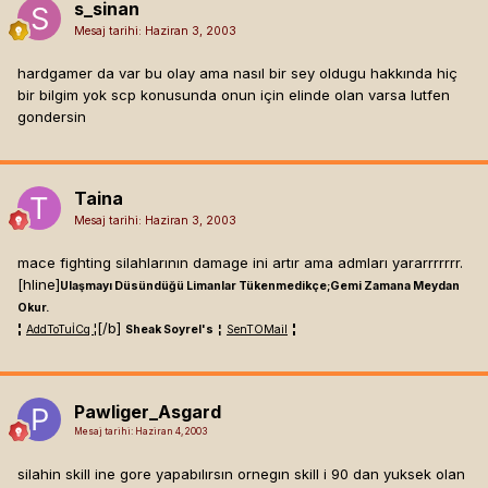
s_sinan
Mesaj tarihi:
Haziran 3, 2003
hardgamer da var bu olay ama nasıl bir sey oldugu hakkında hiç
bir bilgim yok scp konusunda onun için elinde olan varsa lutfen
gondersin
Taina
Mesaj tarihi:
Haziran 3, 2003
mace fighting silahlarının damage ini artır ama admları yararrrrrrr.
[hline]
Ulaşmayı Düsündüğü Limanlar Tükenmedikçe;Gemi Zamana Meydan
Okur.
¦
¦[/b]
¦
AddToTuİCq
Sheak Soyrel's
¦
SenTOMail
Pawliger_Asgard
Mesaj tarihi:
Haziran 4, 2003
silahin skill ine gore yapabılırsın ornegın skill i 90 dan yuksek olan