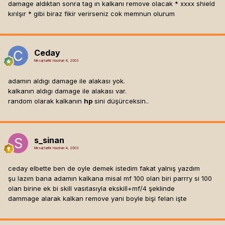
damage aldıktan sonra tag ın kalkanı remove olacak * xxxx shield
kırılşır * gibi biraz fikir verirseniz cok memnun olurum
Ceday
Mesaj tarihi:
Haziran 4, 2003
adamın aldıgı damage ile alakası yok.
kalkanın aldıgı damage ile alakası var.
random olarak kalkanın
hp
sini düşürceksin..
s_sinan
Mesaj tarihi:
Haziran 4, 2003
ceday elbette ben de oyle demek istedim fakat yalnış yazdım
şu lazım bana adamın kalkana misal mf 100 olan biri parrry si 100
olan birine ek bi skill vasıtasıyla ekskill+mf/4 şeklinde
dammage alarak kalkan remove yani boyle bişi felan işte