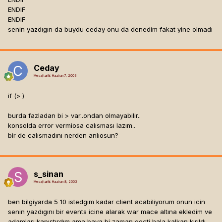
ENDIF
ENDIF
senin yazdıgın da buydu ceday onu da denedim fakat yine olmadı
Ceday
Mesaj tarihi:
Haziran 7, 2003
if (
> )
burda fazladan bi > var..ondan olmayabilir..
konsolda error vermiosa calısması lazım..
bir de calısmadını nerden anlıosun?
s_sinan
Mesaj tarihi:
Haziran 8, 2003
ben bilgiyarda 5 10 istedgim kadar client acabiliyorum onun icin
senin yazdıgını bir events icine alarak war mace altına ekledim ve
adamları kapıştırdım ama baya bi zaman geçti hala kalkan kırıldı