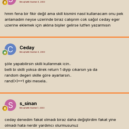
Mesaj tarihi:
Haziran 4, 2003
hmm fena bir fikir değil ama skill kismini nasıl kullanacam onu pek
anlamadım neyse uzerinde biraz calışırım cok sağol ceday eger
uzerine eklemek için aklına bişiler gelirse lutfen yazarmısın
Ceday
Mesaj tarihi:
Haziran 4, 2003
şöle yapabilirsin skilli kullanmak icin..
belli bi skilli yoksa direk return 1 diyip cıkarsın ya da
random degeri skille göre ayarlarsın..
rand(
>)==1 gibi mesela..
s_sinan
Mesaj tarihi:
Haziran 7, 2003
ceday denedim fakat olmadı biraz daha değiştirdim fakat yine
olmadı hata nerdir yardımcı olurmusunuz