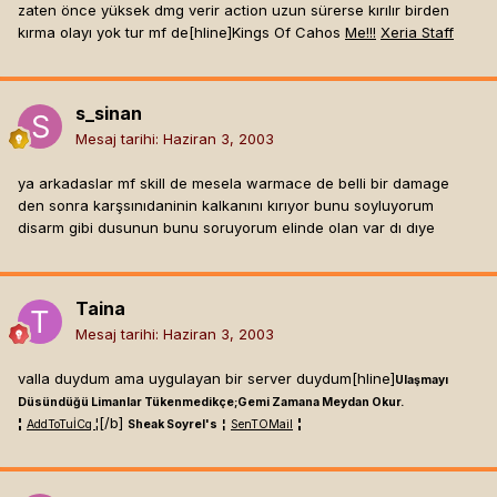
zaten önce yüksek dmg verir action uzun sürerse kırılır birden
kırma olayı yok tur mf de[hline]
Kings Of Cahos
Me!!!
Xeria Staff
s_sinan
Mesaj tarihi:
Haziran 3, 2003
ya arkadaslar mf skill de mesela warmace de belli bir damage
den sonra karşsınıdaninin kalkanını kırıyor bunu soyluyorum
disarm gibi dusunun bunu soruyorum elinde olan var dı dıye
Taina
Mesaj tarihi:
Haziran 3, 2003
valla duydum ama uygulayan bir server duydum[hline]
Ulaşmayı
Düsündüğü Limanlar Tükenmedikçe;Gemi Zamana Meydan Okur.
¦
¦[/b]
¦
AddToTuİCq
Sheak Soyrel's
¦
SenTOMail