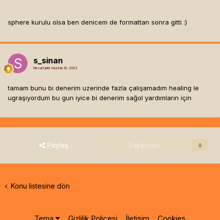
sphere kurulu olsa ben denicem de formattan sonra gitti :)
s_sinan
Mesaj tarihi:
Haziran 10, 2003
tamam bunu bi denerim uzerinde fazla çalışamadım healing le
ugraşıyordum bu gun iyice bi denerim sağol yardımların için
Paylaş
Takipçiler
0
Konu listesine dön
Tema
Gizlilik Poliçesi
İletişim
Cookies