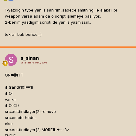
1-yazdıgın type yanlıs sanırım..sadece smithing ile alakalı bi
weapon varsa adam da o script işlemeye baslıyor..
2-benim yazdıgım scripti de yanlıs yazmıssın..
tekrar bak bence..:)
s_sinan
Mesaj tarihi:
Haziran 7, 2003
ON=@HIT
if (rand(10)==1)
if (
>)
var.x=
if (
><2)
src.act.findlayer(2).remove
src.emote hede..
else
src.act.findlayer(2).MORE1L=
>+-3>
ENDIF