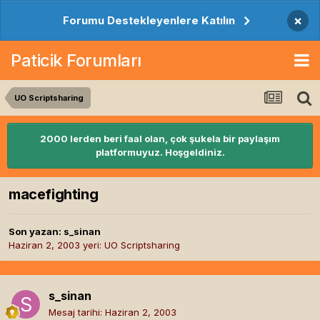
×
Forumu Destekleyenlere Katılın
Paticik Forumları
UO Scriptsharing
2000 lerden beri faal olan, çok şukela bir paylaşım
platformuyuz. Hoşgeldiniz.
macefighting
Son yazan:
s_sinan
Haziran 2, 2003
yeri:
UO Scriptsharing
s_sinan
Mesaj tarihi:
Haziran 2, 2003