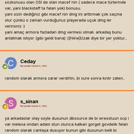
sözkonusu olan OSI de olan macef nin ( sadece mace türlerinde
var, yani blackstaff ta falan yok) bonusu.
yani sizin dediğiniz gibi macef nin dmg ini arttırmak çok saçma
olur çünkü o zaman vurduğunuz playerada uçuk dmg ler
verirsiniz :)
yani amaç armora fazladan dmg vermesi olmalı. arkadaş bunu
anlatmak istiyor (gibi geldi bana) :)[hline]
Uzak diye bir yer yoktur...
Ceday
Mesaj tarihi:
Haziran 4, 2003
random olarak armora zarar verdirtin, bi süre sonra kırılır zaten..
s_sinan
Mesaj tarihi:
Haziran 4, 2003
ya arkadaslar olay soyle dusunun dbsource de bi wresstuun scp i
var melesa ondan adam stun olunca kalkan gorget govdelik felan
random olarak cantaya dusuyor bunun gibi dusunun belli bi