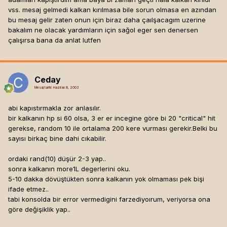
vss. mesaj gelmedi kalkan kırılmasa bile sorun olmasa en azından
bu mesaj gelir zaten onun için biraz daha çaılşacagım uzerine
bakalım ne olacak yardımların için sağol eger sen denersen
çalışırsa bana da anlat lutfen
Ceday
Mesaj tarihi:
Haziran 8, 2003
abi kapıstırmakla zor anlasılır.
bir kalkanın hp si 60 olsa, 3 er er incegine göre bi 20 "critical" hit
gerekse, random 10 ile ortalama 200 kere vurması gerekir.Belki bu
sayısı birkaç bine dahi cıkabilir.
ordaki rand(10) düşür 2-3 yap..
sonra kalkanın more1L degerlerini oku.
5-10 dakka dövüştükten sonra kalkanın yok olmaması pek bişi
ifade etmez..
tabi konsolda bir error vermedigini farzediyoırum, veriyorsa ona
göre değişiklik yap..