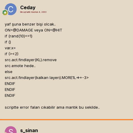
Ceday
Mesaj tarihi:
Haziran 4, 2003
yaf şuna benzer bişi olcak..
ON=@DAMAGE veya ON=@HIT
if (rand(10)==1)
if (
)
var.x=
if (
><2)
src.act.findlayer(KL).remove
src.emote hede..
else
src.act.findlayer(kalkan layerı).MORE1L=
>+-3>
ENDIF
ENDIF
ENDIF
scriptte error falan cıkabilir ama mantık bu sekilde..
s_sinan