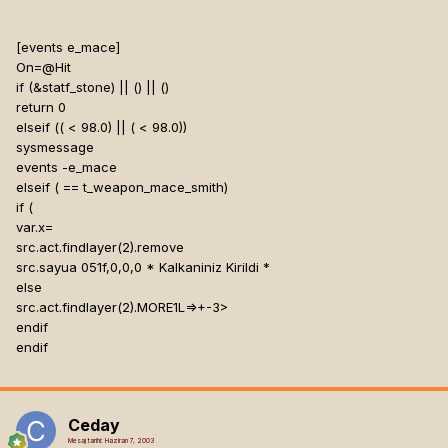
[events e_mace]
On=@Hit
if (
&statf_stone) || (
) || (
)
return 0
elseif ((
< 98.0) || (
< 98.0))
sysmessage
events -e_mace
elseif (
== t_weapon_mace_smith)
if (
var.x=
src.act.findlayer(2).remove
src.sayua 051f,0,0,0 * Kalkaniniz Kirildi *
else
src.act.findlayer(2).MORE1L=
>+-3>
endif
endif
Ceday
Mesaj tarihi:
Haziran 7, 2003