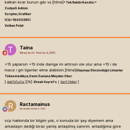
kalkan kırar bunun gıbı vs.[hline]
† Tek Rakibi Kendisi †
ZodyaG Admin
Scripter,Grafiker
ICQ=160053851
Volkan Polat
Taina
Mesaj tarihi:
Haziran 4, 2003
+15 yaparsın +15 inde damge ini artırısın ole olur ama +15 i de
mace i gm ligenler eline alabilsin.[hline]
Ulaşmayı Düsündüğü Limanlar
Tükenmedikçe;Gemi Zamana Meydan Okur.
¦
¦[/b]
¦
AddToTuİCq
Sheak Soyrel's
¦
SenTOMail
Ractamainus
Mesaj tarihi:
Haziran 4, 2003
scp hakkında bir bilgim yok, o konuda bir şey diyemem ama
arkadaşın dediği biraz yanlış anlaşılmış sanırım. anladığıma göre