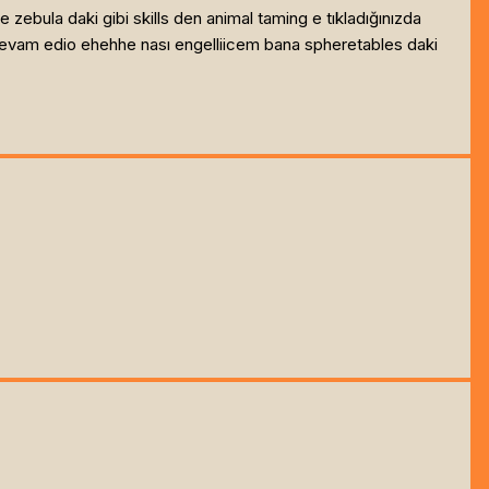
ebula daki gibi skills den animal taming e tıkladığınızda
ya devam edio ehehhe nası engelliicem bana spheretables daki