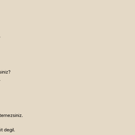
.
iniz?
.
temezsiniz.
t degil.