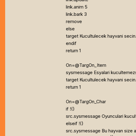
link.anim 5
link.bark 3
remove
else
target Kucultulecek hayvani secin
endif
return 1
On=@TargOn_Item
sysmessage Esyalari kucultemezs
target Kucultulecek hayvani secin
return 1
On=@TargOn_Char
if !(
)
src.sysmessage Oyunculari kucul
elseif !(
)
src.sysmessage Bu hayvan size ai