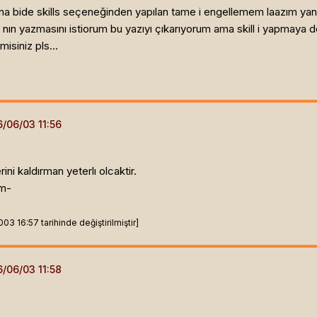
a bide skills seçeneğinden yapılan tame i engellemem laazım yane z
ısı nın yazmasını istiorum bu yazıyı çıkarıyorum ama skill i yapma
misiniz pls...
ni kaldırman yeterlı olcaktir.
ım-
3 16:57 tarihinde değiştirilmiştir]