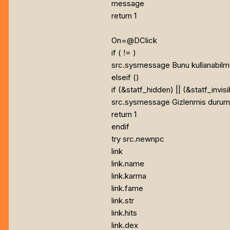
message
return 1
On=@DClick
if (
!=
)
src.sysmessage Bunu kullanabilmen
elseif (
)
if (
&statf_hidden) || (
&statf_invisi
src.sysmessage Gizlenmis durumd
return 1
endif
try src.newnpc
link
link.name
link.karma
link.fame
link.str
link.hits
link.dex