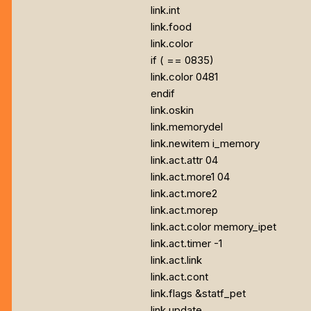
link.int
link.food
link.color
if (
== 0835)
link.color 0481
endif
link.oskin
link.memorydel
link.newitem i_memory
link.act.attr 04
link.act.more1 04
link.act.more2
link.act.morep
link.act.color memory_ipet
link.act.timer -1
link.act.link
link.act.cont
link.flags
&statf_pet
link.update