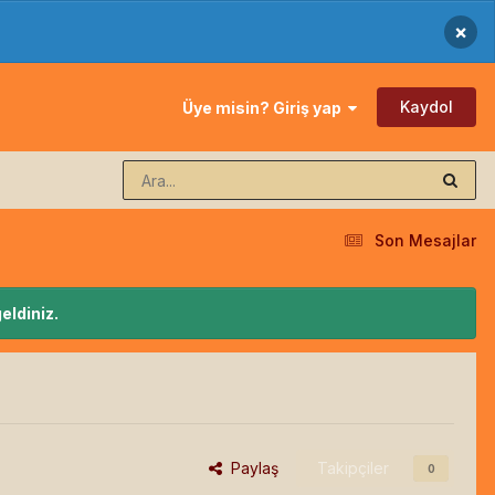
×
Kaydol
Üye misin? Giriş yap
Son Mesajlar
eldiniz.
Paylaş
Takipçiler
0