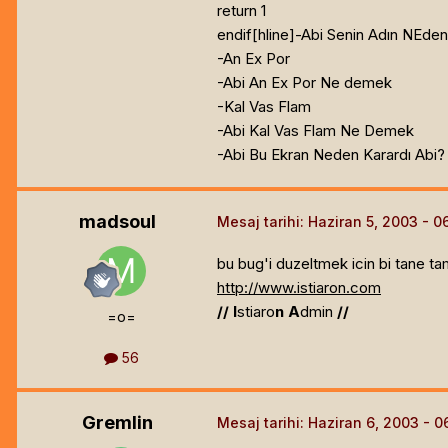
return 1
endif[hline]
-Abi Senin Adın NEden
-An Ex Por
-Abi An Ex Por Ne demek
-Kal Vas Flam
-Abi Kal Vas Flam Ne Demek
-Abi Bu Ekran Neden Karardı Abi?
madsoul
Mesaj tarihi:
Haziran 5, 2003
bu bug'i duzeltmek icin bi tane tam
http://www.istiaron.com
//
I
stiaro
n
A
dmin
//
=o=
56
Gremlin
Mesaj tarihi:
Haziran 6, 2003