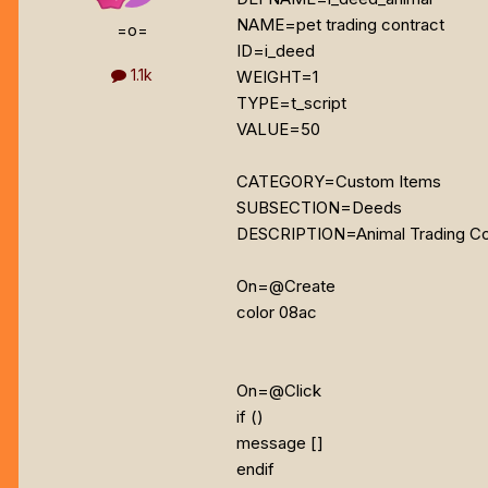
NAME=pet trading contract
=o=
ID=i_deed
1.1k
WEIGHT=1
TYPE=t_script
VALUE=50
CATEGORY=Custom Items
SUBSECTION=Deeds
DESCRIPTION=Animal Trading Co
On=@Create
color 08ac
On=@Click
if (
)
message [
]
endif