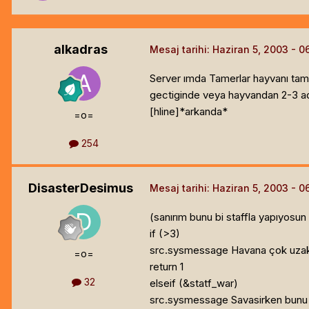
alkadras
Mesaj tarihi:
Haziran 5, 2003
Server ımda Tamerlar hayvanı tame
gectiginde veya hayvandan 2-3 ad
[hline]
*arkanda*
=o=
254
DisasterDesimus
Mesaj tarihi:
Haziran 5, 2003
(sanırım bunu bi staffla yapıyosu
if (
>3)
src.sysmessage Havana çok uzaks
=o=
return 1
32
elseif (
&statf_war)
src.sysmessage Savasirken bunu