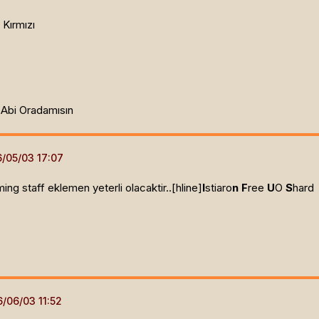
 Kırmızı
 Abi Oradamısın
ing staff eklemen yeterli olacaktir..[hline]
I
stiaro
n
F
ree
U
O
S
hard