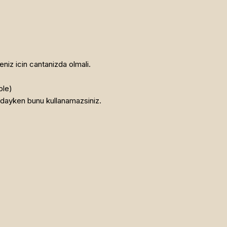
iz icin cantanizda olmali.
ble)
ayken bunu kullanamazsiniz.