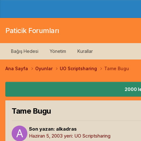
Paticik Forumları
Bağış Hedesi
Yönetim
Kurallar
Ana Sayfa
Oyunlar
UO Scriptsharing
Tame Bugu
2000 le
Tame Bugu
Son yazan:
alkadras
Haziran 5, 2003
yeri:
UO Scriptsharing