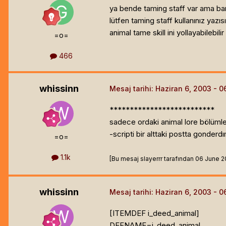
ya bende taming staff var ama ban
lütfen taming staff kullanınız yaz
animal tame skill ini yollayabilebilir 
=o=
466
whissinn
Mesaj tarihi:
Haziran 6, 2003
**************************
sadece ordaki animal lore bölümleri
-scripti bir alttaki postta gonderd
=o=
1.1k
[Bu mesaj slayerrr tarafından 06 June 200
whissinn
Mesaj tarihi:
Haziran 6, 2003
[ITEMDEF i_deed_animal]
DEFNAME=i_deed_animal