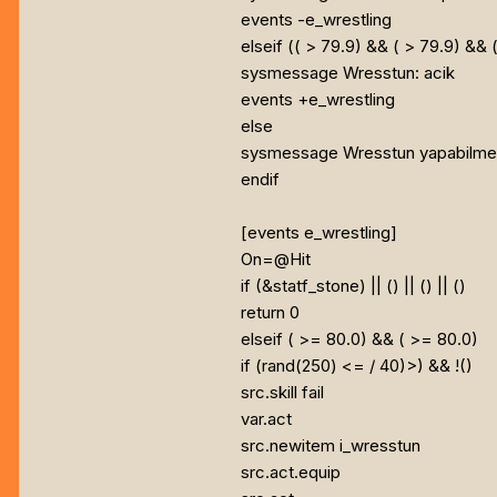
events -e_wrestling
elseif ((
> 79.9) && (
> 79.9) && 
sysmessage Wresstun: acik
events +e_wrestling
else
sysmessage Wresstun yapabilmek ic
endif
[events e_wrestling]
On=@Hit
if (
&statf_stone) || (
) || (
) || (
)
return 0
elseif (
>= 80.0) && (
>= 80.0)
if (rand(250) <=
/ 40)>) && !(
)
src.skill fail
var.act
src.newitem i_wresstun
src.act.equip