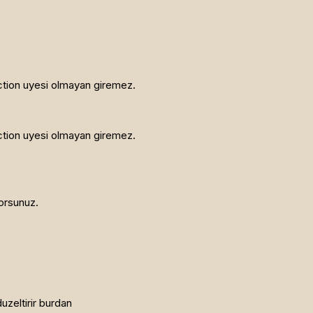
tion uyesi olmayan giremez.
tion uyesi olmayan giremez.
orsunuz.
uzeltirir burdan