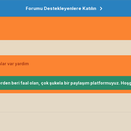
Forumu Destekleyenlere Katılın
lar var yardim
rden beri faal olan, çok şukela bir paylaşım platformuyuz. Hoşg