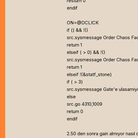
resturn 0
endif
ON=@DCLICK
if (
) && !(
)
src.sysmessage Order Chaos Fac
return 1
elseif (
> 0) && !(
)
src.sysmessage Order Chaos Fac
return 1
elseif !(
&statf_stone)
if (
> 3)
src.sysmessage Gate'e ulasamiy
else
src.go 4310,1009
return 0
endif
2.50 den sonra gain almıyor nasıl d