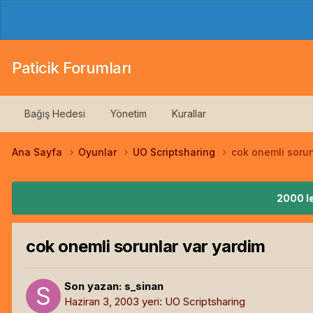
Paticik Forumları
Bağış Hedesi
Yönetim
Kurallar
Ana Sayfa
Oyunlar
UO Scriptsharing
cok onemli sorun
2000 le
cok onemli sorunlar var yardim
Son yazan:
s_sinan
Haziran 3, 2003
yeri:
UO Scriptsharing