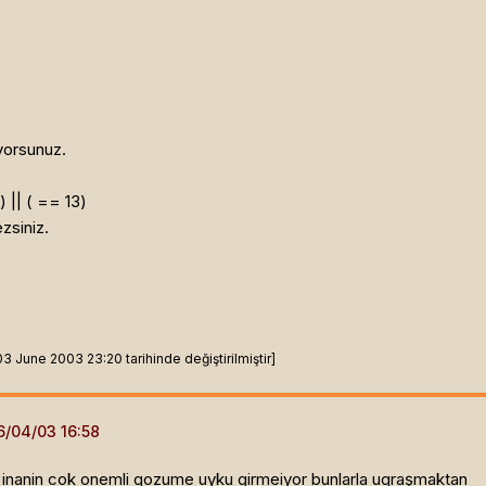
orsunuz.
 || (
== 13)
zsiniz.
June 2003 23:20 tarihinde değiştirilmiştir]
inanin cok onemli gozume uyku girmeiyor bunlarla ugraşmaktan