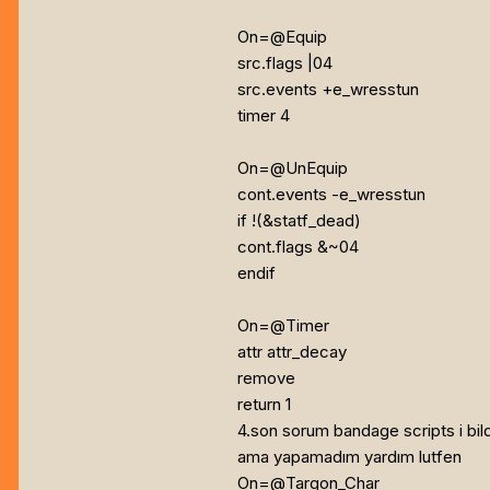
On=@Equip
src.flags
|04
src.events +e_wresstun
timer 4
On=@UnEquip
cont.events -e_wresstun
if !(
&statf_dead)
cont.flags
&~04
endif
On=@Timer
attr attr_decay
remove
return 1
4.son sorum bandage scripts i bild
ama yapamadım yardım lutfen
On=@Targon_Char