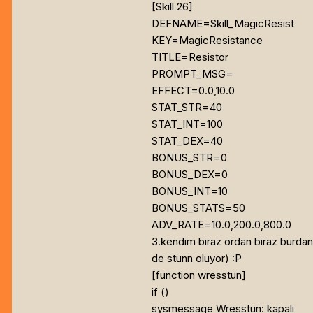
[Skill 26]
DEFNAME=Skill_MagicResist
KEY=MagicResistance
TITLE=Resistor
PROMPT_MSG=
EFFECT=0.0,10.0
STAT_STR=40
STAT_INT=100
STAT_DEX=40
BONUS_STR=0
BONUS_DEX=0
BONUS_INT=10
BONUS_STATS=50
ADV_RATE=10.0,200.0,800.0
3.kendim biraz ordan biraz burdan 
de stunn oluyor) :P
[function wresstun]
if (
)
sysmessage Wresstun: kapali