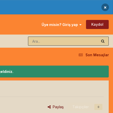
×
Kaydol
Üye misin? Giriş yap
Son Mesajlar
eldiniz.
Paylaş
Takipçiler
0