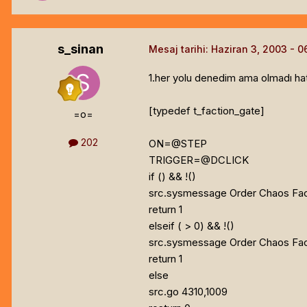
s_sinan
Mesaj tarihi:
Haziran 3, 2003
1.her yolu denedim ama olmadı h
[typedef t_faction_gate]
=o=
202
ON=@STEP
TRIGGER=@DCLICK
if (
) && !(
)
src.sysmessage Order Chaos Fac
return 1
elseif (
> 0) && !(
)
src.sysmessage Order Chaos Fac
return 1
else
src.go 4310,1009