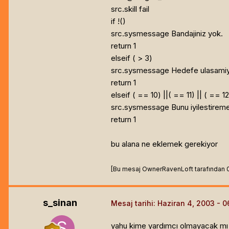
src.skill fail
if !(
)
src.sysmessage Bandajiniz yok.
return 1
elseif (
> 3)
src.sysmessage Hedefe ulasamiy
return 1
elseif (
== 10) ||(
== 11) || (
== 12)
src.sysmessage Bunu iyilestireme
return 1
bu alana ne eklemek gerekiyor
[Bu mesaj OwnerRavenLoft tarafından 03 
s_sinan
Mesaj tarihi:
Haziran 4, 2003
yahu kime yardımcı olmayacak mı 